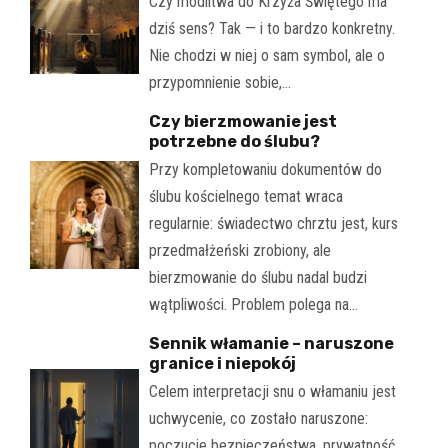
Czy modlitwa do Krzyża Świętego ma
dziś sens? Tak — i to bardzo konkretny.
Nie chodzi w niej o sam symbol, ale o
przypomnienie sobie,…
Czy bierzmowanie jest
potrzebne do ślubu?
Przy kompletowaniu dokumentów do
ślubu kościelnego temat wraca
regularnie: świadectwo chrztu jest, kurs
przedmałżeński zrobiony, ale
bierzmowanie do ślubu nadal budzi
wątpliwości. Problem polega na…
Sennik włamanie – naruszone
granice i niepokój
Celem interpretacji snu o włamaniu jest
uchwycenie, co zostało naruszone:
poczucie bezpieczeństwa, prywatność,