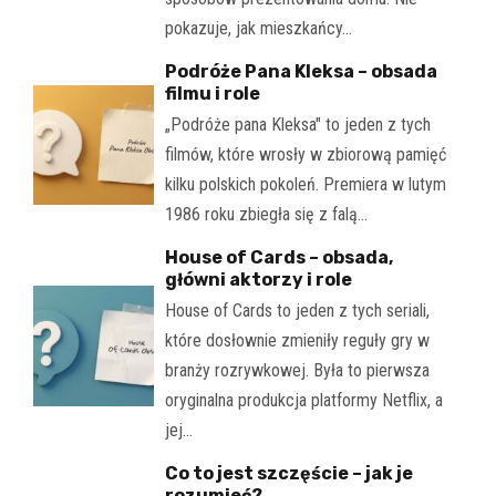
pokazuje, jak mieszkańcy…
Podróże Pana Kleksa – obsada
filmu i role
„Podróże pana Kleksa" to jeden z tych
filmów, które wrosły w zbiorową pamięć
kilku polskich pokoleń. Premiera w lutym
1986 roku zbiegła się z falą…
House of Cards – obsada,
główni aktorzy i role
House of Cards to jeden z tych seriali,
które dosłownie zmieniły reguły gry w
branży rozrywkowej. Była to pierwsza
oryginalna produkcja platformy Netflix, a
jej…
Co to jest szczęście – jak je
rozumieć?