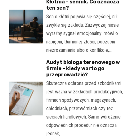
Kłótnia – sennik. Co oznacza
ten sen?
Sen o kłótni pojawia się częściej, niż
zwykle się zakłada. Zazwyczaj niesie
wyraźny sygnał emocjonalny: mówi o
napięciu, tłumionej złości, poczuciu
niezrozumienia albo o konflikcie,…
Audyt biologa terenowego w
firmie – kiedy warto go
przeprowadzić?
Skuteczna ochrona przed szkodnikami
jest ważna w zakładach produkcyjnych,
firmach spożywczych, magazynach,
chłodniach, przetwórniach czy też
sieciach handlowych. Samo wdrożenie
odpowiednich procedur nie oznacza
jednak,…