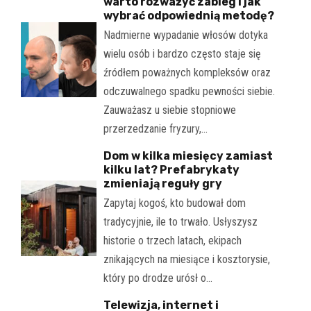
warto rozważyć zabieg i jak
wybrać odpowiednią metodę?
Nadmierne wypadanie włosów dotyka
wielu osób i bardzo często staje się
źródłem poważnych kompleksów oraz
odczuwalnego spadku pewności siebie.
Zauważasz u siebie stopniowe
przerzedzanie fryzury,…
Dom w kilka miesięcy zamiast
kilku lat? Prefabrykaty
zmieniają reguły gry
Zapytaj kogoś, kto budował dom
tradycyjnie, ile to trwało. Usłyszysz
historie o trzech latach, ekipach
znikających na miesiące i kosztorysie,
który po drodze urósł o…
Telewizja, internet i