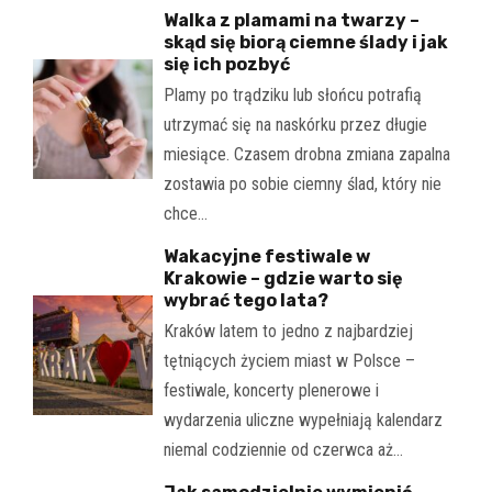
Walka z plamami na twarzy –
skąd się biorą ciemne ślady i jak
się ich pozbyć
Plamy po trądziku lub słońcu potrafią
utrzymać się na naskórku przez długie
miesiące. Czasem drobna zmiana zapalna
zostawia po sobie ciemny ślad, który nie
chce…
Wakacyjne festiwale w
Krakowie – gdzie warto się
wybrać tego lata?
Kraków latem to jedno z najbardziej
tętniących życiem miast w Polsce –
festiwale, koncerty plenerowe i
wydarzenia uliczne wypełniają kalendarz
niemal codziennie od czerwca aż…