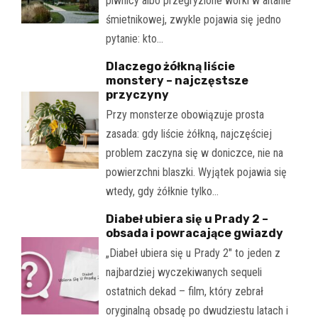
piwnicy albo przegryzione worki w altanie
śmietnikowej, zwykle pojawia się jedno
pytanie: kto…
Dlaczego żółkną liście
monstery – najczęstsze
przyczyny
Przy monsterze obowiązuje prosta
zasada: gdy liście żółkną, najczęściej
problem zaczyna się w doniczce, nie na
powierzchni blaszki. Wyjątek pojawia się
wtedy, gdy żółknie tylko…
Diabeł ubiera się u Prady 2 –
obsada i powracające gwiazdy
„Diabeł ubiera się u Prady 2" to jeden z
najbardziej wyczekiwanych sequeli
ostatnich dekad – film, który zebrał
oryginalną obsadę po dwudziestu latach i