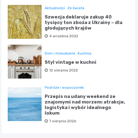
Aktualności
Ze świata
Szwecja deklaruje zakup 40
tysięcy ton zboża z Ukrainy – dla
głodujących krajów
4 września 2022
Dom i mieszkanie
Kuchnia
Styl vintage w kuchni
12 sierpnia 2022
Podróże i wypoczynek
Przepis na udany weekend ze
znajomymi nad morzem: atrakcje,
logistyka i wybór idealnego
lokum
7 sierpnia 2026