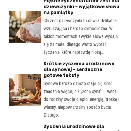
Piękne życzenia na chrzest dla
dziewczynki – wyjątkowe słowa
na pamiątkę
Chrzest dziewczynki to chwila delikatna,
wzruszająca i bardzo symboliczna. W
takich momentach zwykłe słowa wydają
się za małe, dlatego warto wybrać
życzenia, które naprawdę niosą…
Krótkie życzenia urodzinowe
dla synowej – serdeczne
gotowe teksty
Synowa bardzo często staje się kimś
znacznie więcej niż „żoną syna” — wnosi
do rodziny swoje ciepło, energię, troskę i
własny, niepowtarzalny sposób bycia.
Dlatego…
Życzenia urodzinowe dla