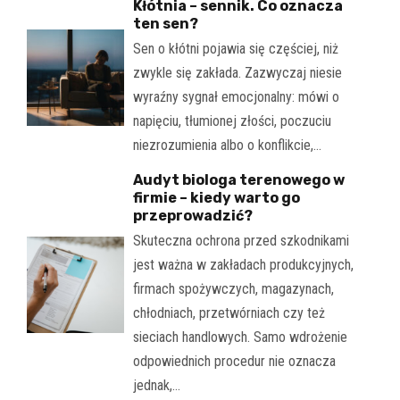
Kłótnia – sennik. Co oznacza
ten sen?
Sen o kłótni pojawia się częściej, niż
zwykle się zakłada. Zazwyczaj niesie
wyraźny sygnał emocjonalny: mówi o
napięciu, tłumionej złości, poczuciu
niezrozumienia albo o konflikcie,…
Audyt biologa terenowego w
firmie – kiedy warto go
przeprowadzić?
Skuteczna ochrona przed szkodnikami
jest ważna w zakładach produkcyjnych,
firmach spożywczych, magazynach,
chłodniach, przetwórniach czy też
sieciach handlowych. Samo wdrożenie
odpowiednich procedur nie oznacza
jednak,…