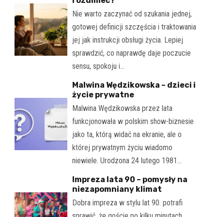
rozumieć?
Nie warto zaczynać od szukania jednej,
gotowej definicji szczęścia i traktowania
jej jak instrukcji obsługi życia. Lepiej
sprawdzić, co naprawdę daje poczucie
sensu, spokoju i…
Malwina Wędzikowska – dzieci i
życie prywatne
Malwina Wędzikowska przez lata
funkcjonowała w polskim show-biznesie
jako ta, którą widać na ekranie, ale o
której prywatnym życiu wiadomo
niewiele. Urodzona 24 lutego 1981…
Impreza lata 90 – pomysły na
niezapomniany klimat
Dobra impreza w stylu lat 90. potrafi
sprawić, że goście po kilku minutach