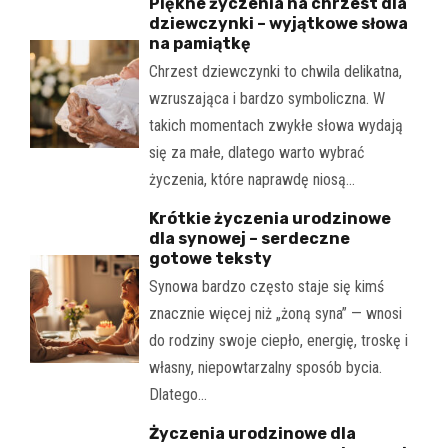
Piękne życzenia na chrzest dla
dziewczynki – wyjątkowe słowa
na pamiątkę
Chrzest dziewczynki to chwila delikatna,
wzruszająca i bardzo symboliczna. W
takich momentach zwykłe słowa wydają
się za małe, dlatego warto wybrać
życzenia, które naprawdę niosą…
Krótkie życzenia urodzinowe
dla synowej – serdeczne
gotowe teksty
Synowa bardzo często staje się kimś
znacznie więcej niż „żoną syna” — wnosi
do rodziny swoje ciepło, energię, troskę i
własny, niepowtarzalny sposób bycia.
Dlatego…
Życzenia urodzinowe dla