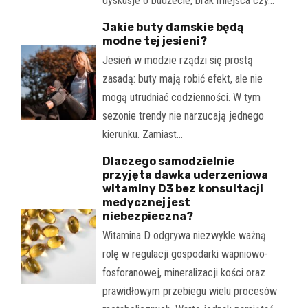
dyskusje o budżecie, brak miejsca czy…
Jakie buty damskie będą
modne tej jesieni?
Jesień w modzie rządzi się prostą
zasadą: buty mają robić efekt, ale nie
mogą utrudniać codzienności. W tym
sezonie trendy nie narzucają jednego
kierunku. Zamiast…
Dlaczego samodzielnie
przyjęta dawka uderzeniowa
witaminy D3 bez konsultacji
medycznej jest
niebezpieczna?
Witamina D odgrywa niezwykle ważną
rolę w regulacji gospodarki wapniowo-
fosforanowej, mineralizacji kości oraz
prawidłowym przebiegu wielu procesów