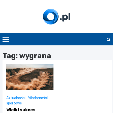
Skip
to
content
O.pl
Tag:
wygrana
Aktualności
,
Wiadomości
sportowe
Wielki sukces