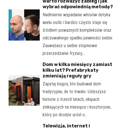
warto rozważyć zabieg i jak
wybrać odpowiednią metodę?
Nadmierne wypadanie włosów dotyka
wielu osób i bardzo często staje się
źródłem poważnych kompleksów oraz
odczuwalnego spadku pewności siebie.
Zauważasz u siebie stopniowe
przerzedzanie fryzury,…
Dom w kilka miesięcy zamiast
kilku lat? Prefabrykaty
zmieniają reguły gry
Zapytaj kogoś, kto budował dom
tradycyjnie, ile to trwało. Usłyszysz
historie o trzech latach, ekipach
znikających na miesiące i kosztorysie,
który po drodze urósł o…
Telewizja, internet i