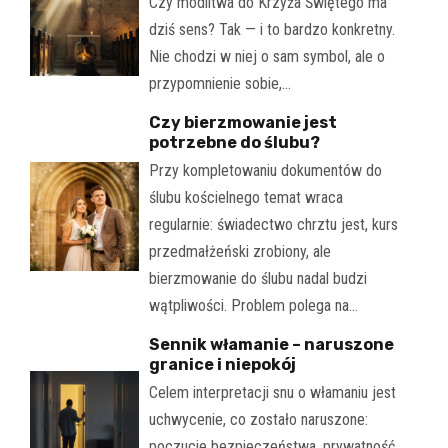
Czy modlitwa do Krzyża Świętego ma
dziś sens? Tak — i to bardzo konkretny.
Nie chodzi w niej o sam symbol, ale o
przypomnienie sobie,…
Czy bierzmowanie jest
potrzebne do ślubu?
Przy kompletowaniu dokumentów do
ślubu kościelnego temat wraca
regularnie: świadectwo chrztu jest, kurs
przedmałżeński zrobiony, ale
bierzmowanie do ślubu nadal budzi
wątpliwości. Problem polega na…
Sennik włamanie – naruszone
granice i niepokój
Celem interpretacji snu o włamaniu jest
uchwycenie, co zostało naruszone:
poczucie bezpieczeństwa, prywatność,