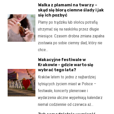
Walka z plamami na twarzy –
skąd się biorą ciemne ślady i jak
się ich pozbyć
Plamy po trądziku lub słońcu potrafią
utrzymać się na naskórku przez długie
miesiące. Czasem drobna zmiana zapalna
zostawia po sobie ciemny ślad, który nie
chce…
Wakacyjne festiwale w
Krakowie – gdzie warto się
wybrać tego lata?
Kraków latem to jedno z najbardziej
tętniących życiem miast w Polsce –
festiwale, koncerty plenerowe i
wydarzenia uliczne wypełniają kalendarz
niemal codziennie od czerwca aż…