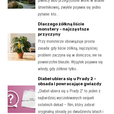
piwnicy albo przegryzione worki w altanie
śmietnikowej, zwykle pojawia się jedno
pytanie: kto…
Dlaczego żółkną liście
monstery – najczęstsze
przyczyny
Przy monsterze obowiązuje prosta
zasada: gdy liście żółkną, najczęściej
problem zaczyna się w doniczce, nie na
powierzchni blaszki. Wyjątek pojawia się
wtedy, gdy żółknie tylko…
Diabeł ubiera się u Prady 2 –
obsada i powracające gwiazdy
„Diabeł ubiera się u Prady 2" to jeden z
najbardziej wyczekiwanych sequeli
ostatnich dekad – film, który zebrał
oryginalną obsadę po dwudziestu latach i