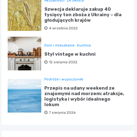
Aktualności
Ze świata
Szwecja deklaruje zakup 40
tysięcy ton zboża z Ukrainy – dla
głodujących krajów
4 września 2022
Dom i mieszkanie
Kuchnia
Styl vintage w kuchni
12 sierpnia 2022
Podróże i wypoczynek
Przepis na udany weekend ze
znajomymi nad morzem: atrakcje,
logistyka i wybór idealnego
lokum
7 sierpnia 2026