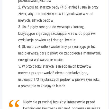
pozostawiać „kikutów”
Wytypuj najstarsze pędy (4-5 letnie) i usuń je przy
ziemi, aby odmłodzić krzew i stymulować wzrost
nowych, silnych pędów
Usuń pędy rosnące do wewnątrz korony,
krzyżujące się i zagęszczające krzew, co poprawi
cyrkulację powietrza i dostęp światła
Skróć przekwitłe kwiatostany, przycinając je tuż
nad pierwszą parą pąków, co zapobiegnie marnowaniu
energii na wytwarzanie nasion
W przypadku starych, zaniedbanych krzewów
możesz przeprowadzić cięcie odmładzające,
usuwając 1/3 najstarszych pędów w pierwszym roku,
a pozostałe w kolejnych latach
Nigdy nie przycinaj bzu zbyt intensywnie przed
kwitnieniem (wczesną wiosną), ponieważ usuniesz