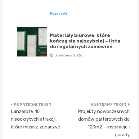
Pozostałe
Materiały biurowe, które
kończą się najszybciej – lista
do regularnych zamówień
3 sierpnia 2026
Nawigacja
Lanzarote: 10
Projekty nowoczesnych
wpisu
nieodkrytych atrakcji,
domów parterowych do
które musisz zobaczyć
120m2 – inspiracje i
porady