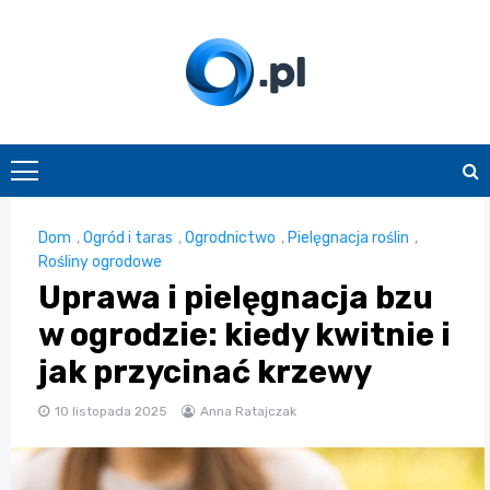
Skip
to
content
O.pl
Dom
,
Ogród i taras
,
Ogrodnictwo
,
Pielęgnacja roślin
,
Rośliny ogrodowe
Uprawa i pielęgnacja bzu
w ogrodzie: kiedy kwitnie i
jak przycinać krzewy
10 listopada 2025
Anna Ratajczak