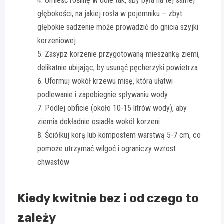
Umieść roślinę w dole tak, aby była na tej samej
głębokości, na jakiej rosła w pojemniku – zbyt
głębokie sadzenie może prowadzić do gnicia szyjki
korzeniowej
Zasypz korzenie przygotowaną mieszanką ziemi,
delikatnie ubijając, by usunąć pęcherzyki powietrza
Uformuj wokół krzewu misę, która ułatwi
podlewanie i zapobiegnie spływaniu wody
Podlej obficie (około 10-15 litrów wody), aby
ziemia dokładnie osiadła wokół korzeni
Ściółkuj korą lub kompostem warstwą 5-7 cm, co
pomoże utrzymać wilgoć i ograniczy wzrost
chwastów
Kiedy kwitnie bez i od czego to
zależy