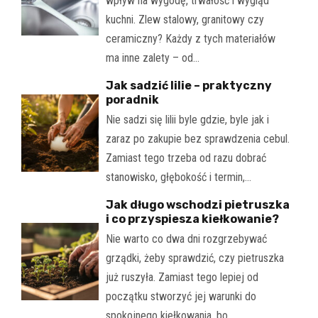
wpływ na wygodę, trwałość i wygląd
kuchni. Zlew stalowy, granitowy czy
ceramiczny? Każdy z tych materiałów
ma inne zalety – od…
Jak sadzić lilie – praktyczny
poradnik
Nie sadzi się lilii byle gdzie, byle jak i
zaraz po zakupie bez sprawdzenia cebul.
Zamiast tego trzeba od razu dobrać
stanowisko, głębokość i termin,…
Jak długo wschodzi pietruszka
i co przyspiesza kiełkowanie?
Nie warto co dwa dni rozgrzebywać
grządki, żeby sprawdzić, czy pietruszka
już ruszyła. Zamiast tego lepiej od
początku stworzyć jej warunki do
spokojnego kiełkowania, bo…