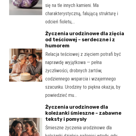
się na tle innych kamieni. Ma
charakterystyczną, falującą strukturę i
odcień fioletu,…
Życzenia urodzinowe dla zięcia
od teściowej – serdeczne i z
humorem
Relacja teściowej z zięciem potrafi być
naprawdę wyjątkowa — pełna
życzliwości, drobnych żartów,
codziennego wsparcia i wzajemnego
szacunku. Urodziny to piękna okazja, by
powiedzieć mu…
Życzenia urodzinowe dla
koleżanki śmieszne – zabawne
teksty i pomysły
Śmieszne życzenia urodzinowe dla
koleżanki działają najlepiej wtedy, gdy