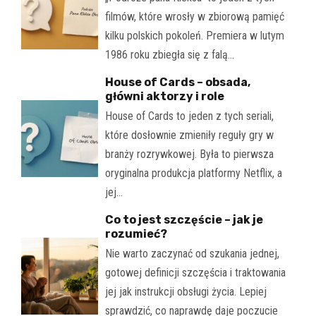
filmów, które wrosły w zbiorową pamięć
kilku polskich pokoleń. Premiera w lutym
1986 roku zbiegła się z falą…
House of Cards – obsada,
główni aktorzy i role
House of Cards to jeden z tych seriali,
które dosłownie zmieniły reguły gry w
branży rozrywkowej. Była to pierwsza
oryginalna produkcja platformy Netflix, a
jej…
Co to jest szczęście – jak je
rozumieć?
Nie warto zaczynać od szukania jednej,
gotowej definicji szczęścia i traktowania
jej jak instrukcji obsługi życia. Lepiej
sprawdzić, co naprawdę daje poczucie