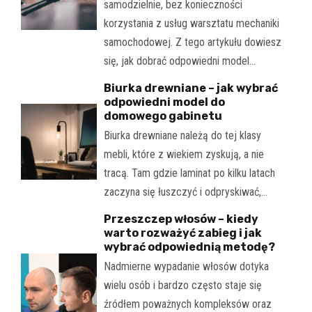
samodzielnie, bez konieczności
korzystania z usług warsztatu mechaniki
samochodowej. Z tego artykułu dowiesz
się, jak dobrać odpowiedni model…
Biurka drewniane – jak wybrać
odpowiedni model do
domowego gabinetu
Biurka drewniane należą do tej klasy
mebli, które z wiekiem zyskują, a nie
tracą. Tam gdzie laminat po kilku latach
zaczyna się łuszczyć i odpryskiwać,…
Przeszczep włosów – kiedy
warto rozważyć zabieg i jak
wybrać odpowiednią metodę?
Nadmierne wypadanie włosów dotyka
wielu osób i bardzo często staje się
źródłem poważnych kompleksów oraz