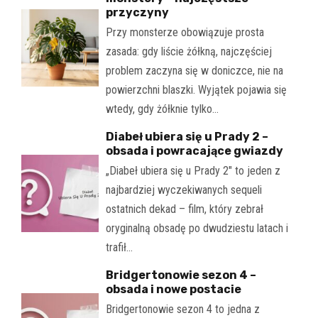
przyczyny
Przy monsterze obowiązuje prosta
zasada: gdy liście żółkną, najczęściej
problem zaczyna się w doniczce, nie na
powierzchni blaszki. Wyjątek pojawia się
wtedy, gdy żółknie tylko…
Diabeł ubiera się u Prady 2 –
obsada i powracające gwiazdy
„Diabeł ubiera się u Prady 2" to jeden z
najbardziej wyczekiwanych sequeli
ostatnich dekad – film, który zebrał
oryginalną obsadę po dwudziestu latach i
trafił…
Bridgertonowie sezon 4 –
obsada i nowe postacie
Bridgertonowie sezon 4 to jedna z