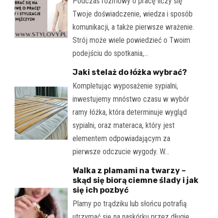
Podczas rozmowy o pracę liczy się
Twoje doświadczenie, wiedza i sposób
komunikacji, a także pierwsze wrażenie.
Strój może wiele powiedzieć o Twoim
podejściu do spotkania,…
Jaki stelaż do łóżka wybrać?
Kompletując wyposażenie sypialni,
inwestujemy mnóstwo czasu w wybór
ramy łóżka, która determinuje wygląd
sypialni, oraz materaca, który jest
elementem odpowiadającym za
pierwsze odczucie wygody. W…
Walka z plamami na twarzy –
skąd się biorą ciemne ślady i jak
się ich pozbyć
Plamy po trądziku lub słońcu potrafią
utrzymać się na naskórku przez długie