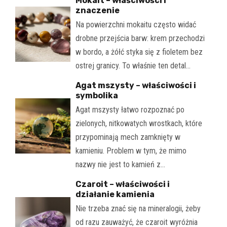
Mokait – właściwości i
znaczenie
Na powierzchni mokaitu często widać
drobne przejścia barw: krem przechodzi
w bordo, a żółć styka się z fioletem bez
ostrej granicy. To właśnie ten detal…
Agat mszysty – właściwości i
symbolika
Agat mszysty łatwo rozpoznać po
zielonych, nitkowatych wrostkach, które
przypominają mech zamknięty w
kamieniu. Problem w tym, że mimo
nazwy nie jest to kamień z…
Czaroit – właściwości i
działanie kamienia
Nie trzeba znać się na mineralogii, żeby
od razu zauważyć, że czaroit wyróżnia