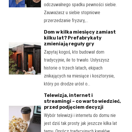
odczuwalnego spadku pewności siebie.
Zauważasz u siebie stopniowe
przerzedzanie fryzury,…
Dom w kilka miesięcy zamiast
kilku lat? Prefabrykaty
zmieniają reguły gry
Zapytaj kogoś, kto budował dom
tradycyjnie, ile to trwało. Usłyszysz
historie o trzech latach, ekipach
znikających na miesiące i kosztorysie,
który po drodze urósł o…
Telewizja, internet i
streamingi – co warto wiedzieć,
przed podjęciem decyzji
Wybór telewizji i internetu do domu nie
jest dziś tak prosty jak jeszcze kilka lat
temu. Oprócz tradycyjnych kanałów