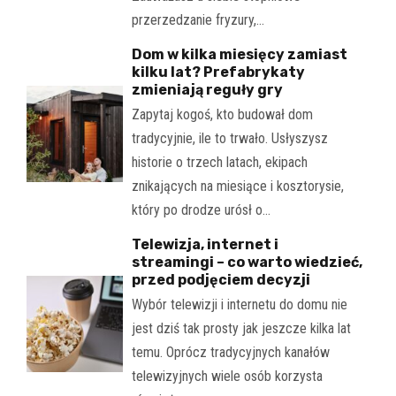
przerzedzanie fryzury,…
Dom w kilka miesięcy zamiast
kilku lat? Prefabrykaty
zmieniają reguły gry
Zapytaj kogoś, kto budował dom
tradycyjnie, ile to trwało. Usłyszysz
historie o trzech latach, ekipach
znikających na miesiące i kosztorysie,
który po drodze urósł o…
Telewizja, internet i
streamingi – co warto wiedzieć,
przed podjęciem decyzji
Wybór telewizji i internetu do domu nie
jest dziś tak prosty jak jeszcze kilka lat
temu. Oprócz tradycyjnych kanałów
telewizyjnych wiele osób korzysta