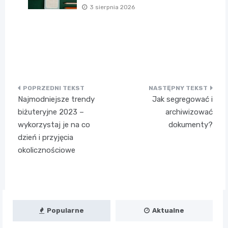
3 sierpnia 2026
Nawigacja
Najmodniejsze trendy
Jak segregować i
wpisu
biżuteryjne 2023 –
archiwizować
wykorzystaj je na co
dokumenty?
dzień i przyjęcia
okolicznościowe
Popularne
Aktualne