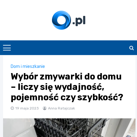
Skip
to
content
O.pl
Dom i mieszkanie
Wybór zmywarki do domu
– liczy się wydajność,
pojemność czy szybkość?
19 maja 2023
Anna Ratajczak