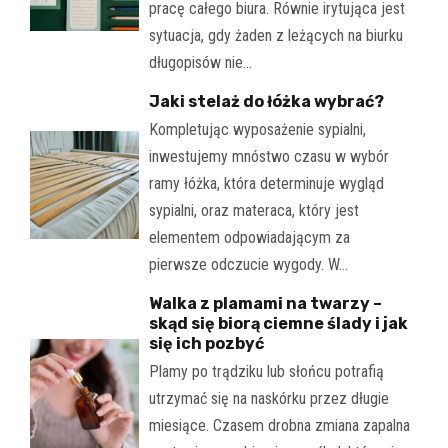
pracę całego biura. Równie irytująca jest
sytuacja, gdy żaden z leżących na biurku
długopisów nie…
Jaki stelaż do łóżka wybrać?
Kompletując wyposażenie sypialni,
inwestujemy mnóstwo czasu w wybór
ramy łóżka, która determinuje wygląd
sypialni, oraz materaca, który jest
elementem odpowiadającym za
pierwsze odczucie wygody. W…
Walka z plamami na twarzy –
skąd się biorą ciemne ślady i jak
się ich pozbyć
Plamy po trądziku lub słońcu potrafią
utrzymać się na naskórku przez długie
miesiące. Czasem drobna zmiana zapalna