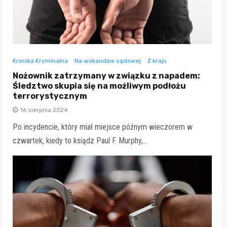
Kronika Kryminalna
Na wokandzie sądowej
Z kraju
Nożownik zatrzymany w związku z napadem:
Śledztwo skupia się na możliwym podłożu
terrorystycznym
16 sierpnia 2024
Po incydencie, który miał miejsce późnym wieczorem w
czwartek, kiedy to ksiądz Paul F. Murphy,…