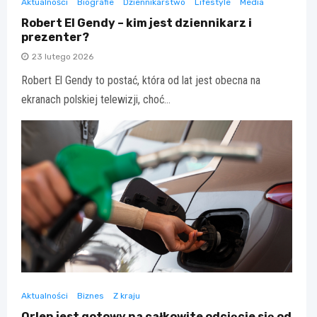
Aktualności
Biografie
Dziennikarstwo
Lifestyle
Media
Robert El Gendy – kim jest dziennikarz i
prezenter?
23 lutego 2026
Robert El Gendy to postać, która od lat jest obecna na
ekranach polskiej telewizji, choć…
Aktualności
Biznes
Z kraju
Orlen jest gotowy na całkowite odcięcie się od