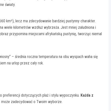
ne światy.
660 km²), lecz ma zdecydowanie bardziej pustynny charakter.
 na wiele kilometrów wzdłuż wybrzeża. Jest mniej zaludniona i
rajobraz przypomina miejscami afrykańską pustynię, tworząc niemal
j wiosny” – średnia roczna temperatura na obu wyspach waha się
iem na urlop przez cały rok.
 preferencji dotyczących plaż i stylu wypoczynku.
Każda z
re może zadecydować o Twoim wyborze.