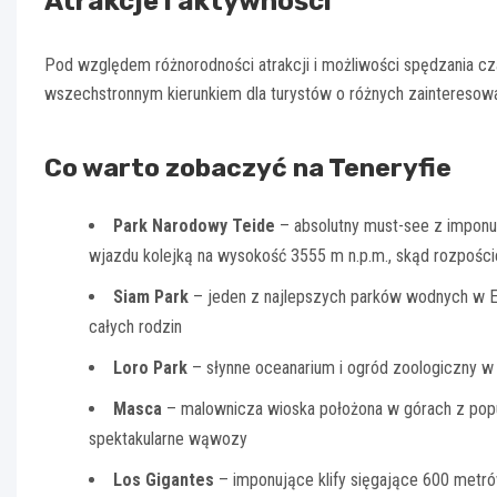
Atrakcje i aktywności
Pod względem różnorodności atrakcji i możliwości spędzania czas
wszechstronnym kierunkiem dla turystów o różnych zainteresowa
Co warto zobaczyć na Teneryfie
Park Narodowy Teide
– absolutny must-see z impon
wjazdu kolejką na wysokość 3555 m n.p.m., skąd rozpości
Siam Park
– jeden z najlepszych parków wodnych w Eur
całych rodzin
Loro Park
– słynne oceanarium i ogród zoologiczny w 
Masca
– malownicza wioska położona w górach z pop
spektakularne wąwozy
Los Gigantes
– imponujące klify sięgające 600 metrów