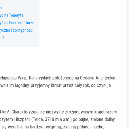
ci
ć na Teneryfie
yć na Fuerteventurze
styczna i dostępność
pa?
rchipelagu Wysp Kanaryjskich położonego na Oceanie Atlantyckim,
nia im łagodny, przyjemny klimat przez cały rok, co czyni je
4 km². Charakteryzuje się niezwykle zróżnicowanym krajobrazem
em Hiszpanii (Teide, 3718 m n.p.m.) po bujne, zielone doliny
 się wyraźnie na bardziej wilgotną, zieloną północ i suche,