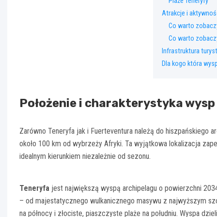
Plaże Teneryfy
Atrakcje i aktywnoś
Co warto zobaczy
Co warto zobacz
Infrastruktura tury
Dla kogo która wys
Położenie i charakterystyka wysp
Zarówno Teneryfa jak i Fuerteventura należą do hiszpańskiego a
około 100 km od wybrzeży Afryki. Ta wyjątkowa lokalizacja zapew
idealnym kierunkiem niezależnie od sezonu.
Teneryfa
jest największą wyspą archipelagu o powierzchni 203
– od majestatycznego wulkanicznego masywu z najwyższym szczyt
na północy i złociste, piaszczyste plaże na południu. Wyspa dzieli