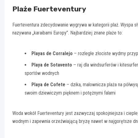
Plaże Fuerteventury
Fuerteventura zdecydowanie wygrywa w kategorii plaż. Wyspa sł
nazywana „karaibami Europy”. Najbardziej znane plaże to:
Playas de Corralejo
– rozległe złociste wydmy przyp
Playa de Sotavento
– raj dla windsurferów i kitesurfe
sportów wodnych
Playa de Cofete
– dzika, malownicza plaża na półwysp
swoim dziewiczym pięknem i potężnymi falami
Woda wokół Fuerteventury jest zazwyczaj spokojniejsza i cieple
wodnym i zapewnia orzeźwiającą bryzę nawet w najgorętsze dni