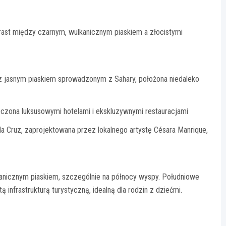
trast między czarnym, wulkanicznym piaskiem a złocistymi
z jasnym piaskiem sprowadzonym z Sahary, położona niedaleko
oczona luksusowymi hotelami i ekskluzywnymi restauracjami
la Cruz, zaprojektowana przez lokalnego artystę Césara Manrique,
lkanicznym piaskiem, szczególnie na północy wyspy. Południowe
ą infrastrukturą turystyczną, idealną dla rodzin z dziećmi.