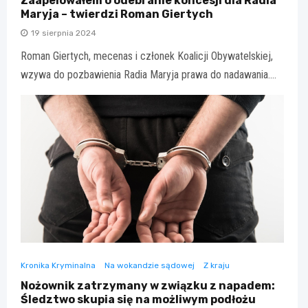
Zaapelowałem o odebranie koncesji dla Radia
Maryja – twierdzi Roman Giertych
19 sierpnia 2024
Roman Giertych, mecenas i członek Koalicji Obywatelskiej,
wzywa do pozbawienia Radia Maryja prawa do nadawania.…
Kronika Kryminalna
Na wokandzie sądowej
Z kraju
Nożownik zatrzymany w związku z napadem:
Śledztwo skupia się na możliwym podłożu