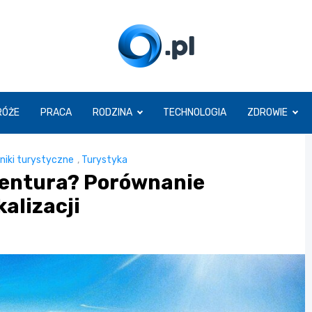
O.pl
RÓŻE
PRACA
RODZINA
TECHNOLOGIA
ZDROWIE
niki turystyczne
,
Turystyka
ventura? Porównanie
kalizacji