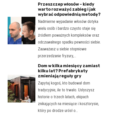
Przeszczep włosów – kiedy
warto rozważyć zabieg i jak
wybrać odpowiednią metodę?
Nadmierne wypadanie włosów dotyka
wielu osób i bardzo często staje się
źródłem poważnych kompleksów oraz
odczuwalnego spadku pewności siebie.
Zauważasz u siebie stopniowe
przerzedzanie fryzury,…
Dom w kilka miesięcy zamiast
kilku lat? Prefabrykaty
zmieniają reguły gry
Zapytaj kogoś, kto budował dom
tradycyjnie, ile to trwało. Usłyszysz
historie o trzech latach, ekipach
znikających na miesiące i kosztorysie,
który po drodze urósł o…