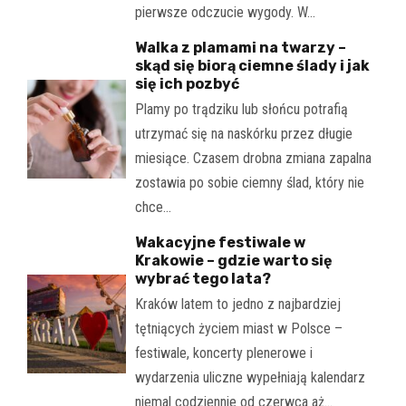
pierwsze odczucie wygody. W…
Walka z plamami na twarzy –
skąd się biorą ciemne ślady i jak
się ich pozbyć
Plamy po trądziku lub słońcu potrafią
utrzymać się na naskórku przez długie
miesiące. Czasem drobna zmiana zapalna
zostawia po sobie ciemny ślad, który nie
chce…
Wakacyjne festiwale w
Krakowie – gdzie warto się
wybrać tego lata?
Kraków latem to jedno z najbardziej
tętniących życiem miast w Polsce –
festiwale, koncerty plenerowe i
wydarzenia uliczne wypełniają kalendarz
niemal codziennie od czerwca aż…