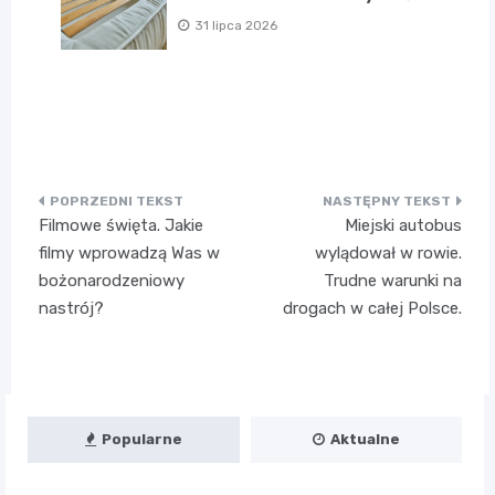
31 lipca 2026
Nawigacja
Filmowe święta. Jakie
Miejski autobus
wpisu
filmy wprowadzą Was w
wylądował w rowie.
bożonarodzeniowy
Trudne warunki na
nastrój?
drogach w całej Polsce.
Popularne
Aktualne