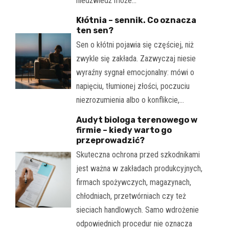
niedźwiedź może…
Kłótnia – sennik. Co oznacza
ten sen?
Sen o kłótni pojawia się częściej, niż
zwykle się zakłada. Zazwyczaj niesie
wyraźny sygnał emocjonalny: mówi o
napięciu, tłumionej złości, poczuciu
niezrozumienia albo o konflikcie,…
Audyt biologa terenowego w
firmie – kiedy warto go
przeprowadzić?
Skuteczna ochrona przed szkodnikami
jest ważna w zakładach produkcyjnych,
firmach spożywczych, magazynach,
chłodniach, przetwórniach czy też
sieciach handlowych. Samo wdrożenie
odpowiednich procedur nie oznacza