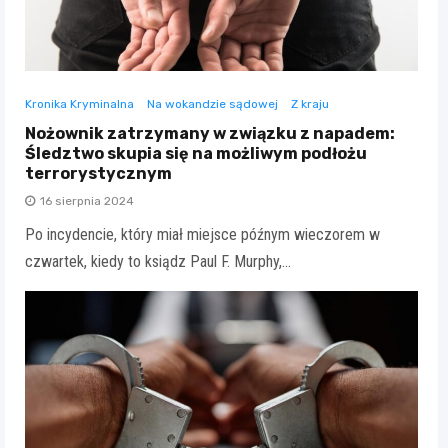
Kronika Kryminalna
Na wokandzie sądowej
Z kraju
Nożownik zatrzymany w związku z napadem:
Śledztwo skupia się na możliwym podłożu
terrorystycznym
16 sierpnia 2024
Po incydencie, który miał miejsce późnym wieczorem w
czwartek, kiedy to ksiądz Paul F. Murphy,…