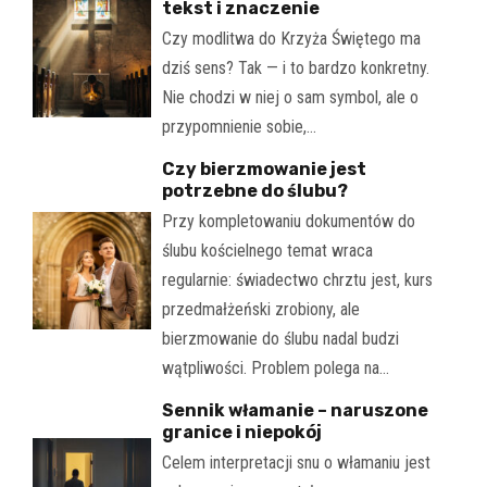
tekst i znaczenie
Czy modlitwa do Krzyża Świętego ma
dziś sens? Tak — i to bardzo konkretny.
Nie chodzi w niej o sam symbol, ale o
przypomnienie sobie,…
Czy bierzmowanie jest
potrzebne do ślubu?
Przy kompletowaniu dokumentów do
ślubu kościelnego temat wraca
regularnie: świadectwo chrztu jest, kurs
przedmałżeński zrobiony, ale
bierzmowanie do ślubu nadal budzi
wątpliwości. Problem polega na…
Sennik włamanie – naruszone
granice i niepokój
Celem interpretacji snu o włamaniu jest