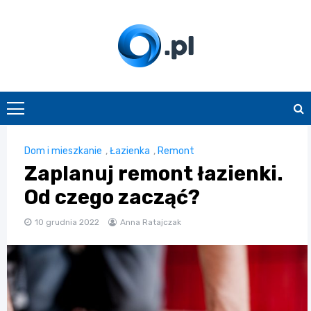
Skip
to
content
O.pl
Dom i mieszkanie
,
Łazienka
,
Remont
Zaplanuj remont łazienki.
Od czego zacząć?
10 grudnia 2022
Anna Ratajczak