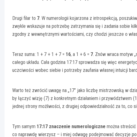
Drugi filar to
7
. W numerologii kojarzona z introspekcją, poszuki
zwykle wskazuje na potrzebę zatrzymania się i zadania sobie kil
zgodny z wewnętrznymi wartościami, czy chodzi jeszcze o własn
Teraz suma: 1 + 7 + 1 + 7 =
16
, a 1 + 6 =
7
. Znów wraca motyw „si
całego układu. Cała godzina 17:17 sprowadza się więc energet
uczciwości wobec siebie i potrzeby zaufania własnej intuicji ba
Warto też zwrócić uwagę na „17” jako liczbę mistrzowską w dział
by łączyć wizję (7) z konkretnym działaniem i przywództwem (1).
jednej strony możliwości, z drugiej odpowiedzialność za to, co si
Tym samym
17:17 znaczenie numerologiczne
można streścić 
co naprawdę wierzysz – i miej odwagę podejmować decyzje po sw