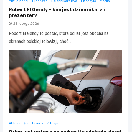
Aktualności
Biografie
Dziennikarstwo
Lifestyle
Media
Robert El Gendy – kim jest dziennikarz i
prezenter?
23 lutego 2026
Robert El Gendy to postać, która od lat jest obecna na
ekranach polskiej telewizji, choć…
Aktualności
Biznes
Z kraju
Orlen jest gotowy na całkowite odcięcie się od