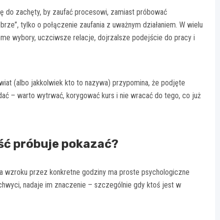
ę do zachęty, by zaufać procesowi, zamiast próbować
rze”, tylko o połączenie zaufania z uważnym działaniem. W wielu
ome wybory, uczciwsze relacje, dojrzalsze podejście do pracy i
at (albo jakkolwiek kto to nazywa) przypomina, że podjęte
dać – warto wytrwać, korygować kurs i nie wracać do tego, co już
ść próbuje pokazać?
ia wzroku przez konkretne godziny ma proste psychologiczne
chwyci, nadaje im znaczenie – szczególnie gdy ktoś jest w