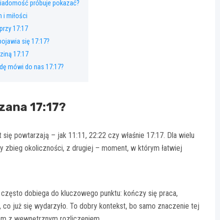
wiadomość próbuje pokazać?
 i miłości
 przy 17:17
ojawia się 17:17?
dziną 17:17
ę mówi do nas 17:17?
zana 17:17?
 się powtarzają – jak 11:11, 22:22 czy właśnie 17:17. Dla wielu
ły zbieg okoliczności, z drugiej – moment, w którym łatwiej
 często dobiega do kluczowego punktu: kończy się praca,
o już się wydarzyło. To dobry kontekst, bo samo znaczenie tej
em z wewnętrznym rozliczeniem.