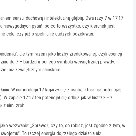
waniem sensu, duchową i intelektualną głębią. Dwa razy 7 w 17:17
ku niewygodnych pytań: po co to wszystko, czy kierunek jest
e cele, czy już o spełnianie cudzych oczekiwań.
ódemki”, ale tym razem jako liczby zredukowanej, czyli esencji
ycznie do 7 – bardzo mocnego symbolu wewnętrznej prawdy,
rdziej niż zewnętrznym naciskom.
aniu. W numerologii 17 kojarzy się z osobą, która ma potencjał,
 W zapisie 17:17 ten potencjał się odbija jak w lustrze – z
ę z nimi zrobi.
jako wezwanie: „Sprawdź, czy to, co robisz, jest zgodne z tym, w
ojemu”. To raczej energia dojrzałego działania niż