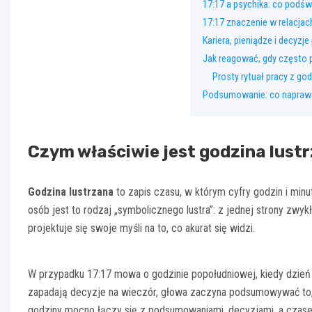
17:17 a psychika: co podś
17:17 znaczenie w relacjach
Kariera, pieniądze i decyzje
Jak reagować, gdy często p
Prosty rytuał pracy z go
Podsumowanie: co naprawd
Czym właściwie jest godzina lustr
Godzina lustrzana
to zapis czasu, w którym cyfry godzin i minut
osób jest to rodzaj „symbolicznego lustra”: z jednej strony zwyk
projektuje się swoje myśli na to, co akurat się widzi.
W przypadku 17:17 mowa o godzinie popołudniowej, kiedy dzień
zapadają decyzje na wieczór, głowa zaczyna podsumowywać to, c
godziny mocno łączy się z podsumowaniami, decyzjami, a czas