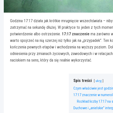
Godzina 17:17 działa jak krótkie mrugnięcie wszechświata – niby
zatrzymać na sekundę dłużej. W praktyce to jeden z tych momentó
potwierdzenie albo ostrzeżenie.
17:17 znaczenie
ma zarówno w n
warto spojrzeć na nią szerzej niż tylko jak na „przypadek”. Ten 
kończenia pewnych etapów i wchodzenia na wyższy poziom. Dob
odniesienia przy zmianach życiowych, zawodowych i w relacjach. 
naciskiem na sens, który da się realnie wykorzystać.
Spis treści
ukryj
Czym właściwie jest godzin
17:17 znaczenie w numerol
Rozkład liczby 17:17 na s
Duchowe i „anielskie” inter