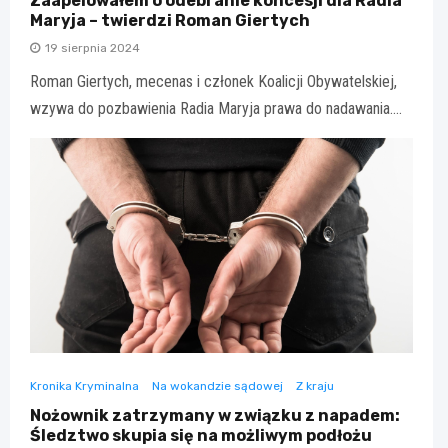
Zaapelowałem o odebranie koncesji dla Radia
Maryja – twierdzi Roman Giertych
19 sierpnia 2024
Roman Giertych, mecenas i członek Koalicji Obywatelskiej,
wzywa do pozbawienia Radia Maryja prawa do nadawania.…
Kronika Kryminalna
Na wokandzie sądowej
Z kraju
Nożownik zatrzymany w związku z napadem:
Śledztwo skupia się na możliwym podłożu