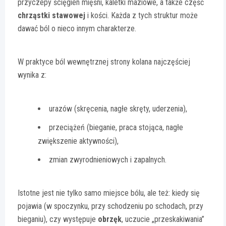
przyczepy ścięgien mięśni, kaletki maziowe, a także część
chrząstki stawowej
i kości. Każda z tych struktur może
dawać ból o nieco innym charakterze.
W praktyce ból wewnętrznej strony kolana najczęściej
wynika z:
urazów (skręcenia, nagłe skręty, uderzenia),
przeciążeń (bieganie, praca stojąca, nagłe
zwiększenie aktywności),
zmian zwyrodnieniowych i zapalnych.
Istotne jest nie tylko samo miejsce bólu, ale też: kiedy się
pojawia (w spoczynku, przy schodzeniu po schodach, przy
bieganiu), czy występuje
obrzęk
, uczucie „przeskakiwania”