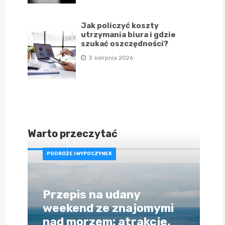
Jak policzyć koszty
utrzymania biura i gdzie
szukać oszczędności?
3 sierpnia 2026
Warto przeczytać
PODRÓŻE I WYPOCZYNEK
Przepis na udany
weekend ze znajomymi
nad morzem: atrakcje,