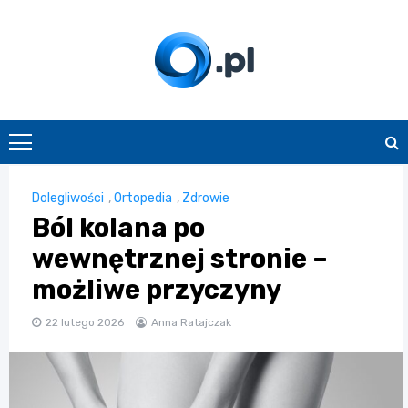
Skip
to
content
O.pl
Dolegliwości
,
Ortopedia
,
Zdrowie
Ból kolana po
wewnętrznej stronie –
możliwe przyczyny
22 lutego 2026
Anna Ratajczak