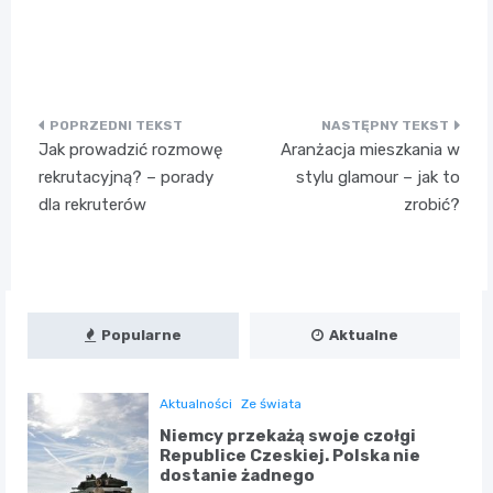
Nawigacja
Jak prowadzić rozmowę
Aranżacja mieszkania w
wpisu
rekrutacyjną? – porady
stylu glamour – jak to
dla rekruterów
zrobić?
Popularne
Aktualne
Aktualności
Ze świata
Niemcy przekażą swoje czołgi
Republice Czeskiej. Polska nie
dostanie żadnego