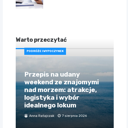
Warto przeczytać
PODRÓŻE I WYPOCZYNEK
Przepis na udany
weekend ze znajomymi
nad morzem: atrakcje,
logistyka i wybór
idealnego lokum
Anna Ratajczak
7 sierpnia 2026