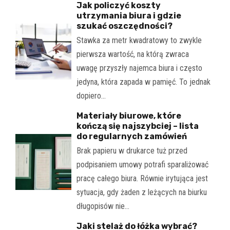
Jak policzyć koszty
utrzymania biura i gdzie
szukać oszczędności?
Stawka za metr kwadratowy to zwykle
pierwsza wartość, na którą zwraca
uwagę przyszły najemca biura i często
jedyna, która zapada w pamięć. To jednak
dopiero…
Materiały biurowe, które
kończą się najszybciej – lista
do regularnych zamówień
Brak papieru w drukarce tuż przed
podpisaniem umowy potrafi sparaliżować
pracę całego biura. Równie irytująca jest
sytuacja, gdy żaden z leżących na biurku
długopisów nie…
Jaki stelaż do łóżka wybrać?