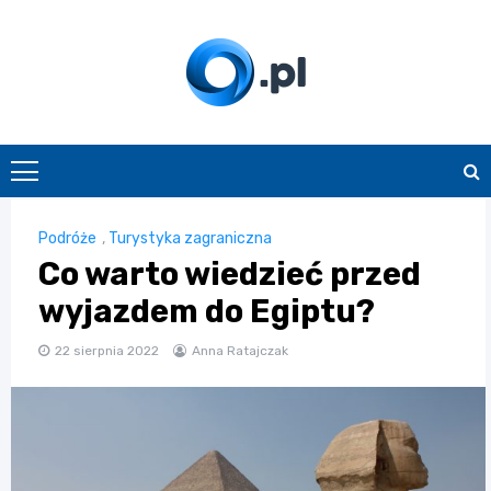
Skip
to
content
O.pl
Podróże
,
Turystyka zagraniczna
Co warto wiedzieć przed
wyjazdem do Egiptu?
22 sierpnia 2022
Anna Ratajczak