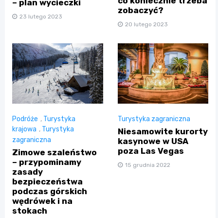
co koniecznie trzeba
– plan wycieczki
zobaczyć?
23 lutego 2023
20 lutego 2023
Podróże
,
Turystyka
Turystyka zagraniczna
krajowa
,
Turystyka
Niesamowite kurorty
zagraniczna
kasynowe w USA
poza Las Vegas
Zimowe szaleństwo
– przypominamy
15 grudnia 2022
zasady
bezpieczeństwa
podczas górskich
wędrówek i na
stokach