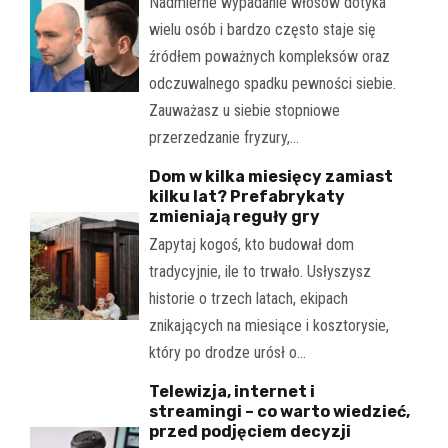
Nadmierne wypadanie włosów dotyka
wielu osób i bardzo często staje się
źródłem poważnych kompleksów oraz
odczuwalnego spadku pewności siebie.
Zauważasz u siebie stopniowe
przerzedzanie fryzury,…
Dom w kilka miesięcy zamiast
kilku lat? Prefabrykaty
zmieniają reguły gry
Zapytaj kogoś, kto budował dom
tradycyjnie, ile to trwało. Usłyszysz
historie o trzech latach, ekipach
znikających na miesiące i kosztorysie,
który po drodze urósł o…
Telewizja, internet i
streamingi – co warto wiedzieć,
przed podjęciem decyzji