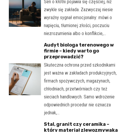
Sen o kłótni pojawia się częściej, niż
zwykle się zakłada. Zazwyczaj niesie
wyraźny sygnał emocjonalny: mówi o
napięciu, tłumionej złości, poczuciu
niezrozumienia albo o konflikcie,…
Audyt biologa terenowego w
firmie – kiedy warto go
przeprowadzić?
Skuteczna ochrona przed szkodnikami
jest ważna w zakładach produkcyjnych,
firmach spożywczych, magazynach,
chłodniach, przetwórniach czy też
sieciach handlowych. Samo wdrożenie
odpowiednich procedur nie oznacza
jednak,…
Stal, granit czy ceramika –
który materiał zlewozmywaka