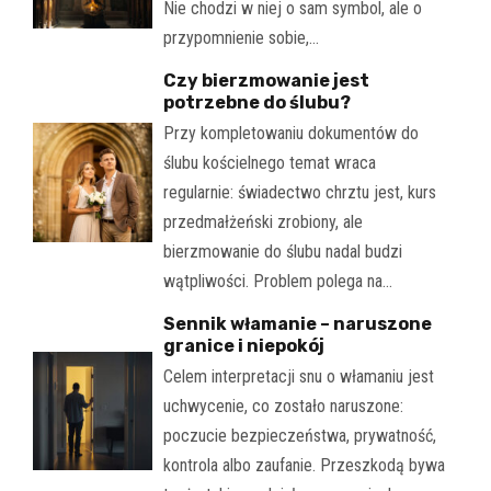
Nie chodzi w niej o sam symbol, ale o
przypomnienie sobie,…
Czy bierzmowanie jest
potrzebne do ślubu?
Przy kompletowaniu dokumentów do
ślubu kościelnego temat wraca
regularnie: świadectwo chrztu jest, kurs
przedmałżeński zrobiony, ale
bierzmowanie do ślubu nadal budzi
wątpliwości. Problem polega na…
Sennik włamanie – naruszone
granice i niepokój
Celem interpretacji snu o włamaniu jest
uchwycenie, co zostało naruszone:
poczucie bezpieczeństwa, prywatność,
kontrola albo zaufanie. Przeszkodą bywa