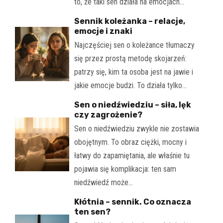
to, że taki sen działa na emocjach…
Sennik koleżanka – relacje,
emocje i znaki
Najczęściej sen o koleżance tłumaczy
się przez prostą metodę skojarzeń:
patrzy się, kim ta osoba jest na jawie i
jakie emocje budzi. To działa tylko…
Sen o niedźwiedziu – siła, lęk
czy zagrożenie?
Sen o niedźwiedziu zwykle nie zostawia
obojętnym. To obraz ciężki, mocny i
łatwy do zapamiętania, ale właśnie tu
pojawia się komplikacja: ten sam
niedźwiedź może…
Kłótnia – sennik. Co oznacza
ten sen?