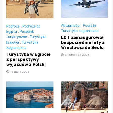
Aktualności
,
Podróże
,
Podróże
,
Podróże do
Turystyka zagraniczna
Egiptu
,
Poradniki
LOT zainaugurował
turystyczne
,
Turystyka
bezpośrednie loty z
krajowa
,
Turystyka
Wrocławia do Seulu
zagraniczna
Turystyka w Egipcie
3 listopada 2023
z perspektywy
wyjazdów z Polski
15 maja 2025