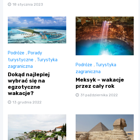
18 stycznia 2023
Podróże
,
Porady
turystyczne
,
Turystyka
Podróże
,
Turystyka
zagraniczna
zagraniczna
Dokąd najlepiej
Meksyk – wakacje
wybrać się na
przez cały rok
egzotyczne
wakacje?
31 października 2022
13 grudnia 2022