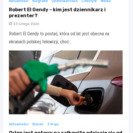
Aktualności
Biografie
Dziennikarstwo
Lifestyle
Media
Robert El Gendy – kim jest dziennikarz i
prezenter?
23 lutego 2026
Robert El Gendy to postać, która od lat jest obecna na
ekranach polskiej telewizji, choć…
Aktualności
Biznes
Z kraju
Orlen jest gotowy na całkowite odcięcie się od