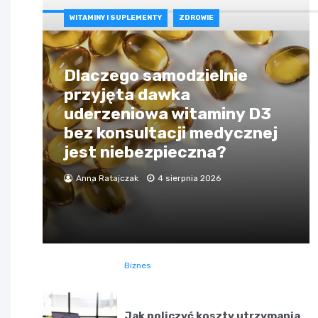
WITAMINY I SUPLEMENTY
ZDROWIE
Dlaczego samodzielnie
przyjęta dawka
uderzeniowa witaminy D3
bez konsultacji medycznej
jest niebezpieczna?
Anna Ratajczak
4 sierpnia 2026
Biznes
Jak policzyć koszty utrzymania