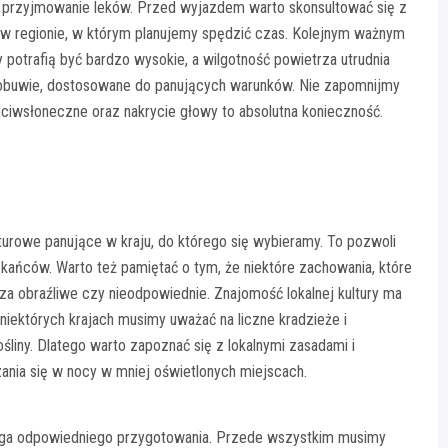
 przyjmowanie leków. Przed wyjazdem warto skonsultować się z
 w regionie, w którym planujemy spędzić czas. Kolejnym ważnym
 potrafią być bardzo wysokie, a wilgotność powietrza utrudnia
i obuwie, dostosowane do panujących warunków. Nie zapomnijmy
eciwsłoneczne oraz nakrycie głowy to absolutna konieczność.
urowe panujące w kraju, do którego się wybieramy. To pozwoli
ańców. Warto też pamiętać o tym, że niektóre zachowania, które
a obraźliwe czy nieodpowiednie. Znajomość lokalnej kultury ma
niektórych krajach musimy uważać na liczne kradzieże i
liny. Dlatego warto zapoznać się z lokalnymi zasadami i
ania się w nocy w mniej oświetlonych miejscach.
aga odpowiedniego przygotowania. Przede wszystkim musimy