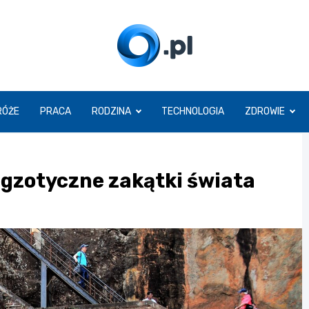
O.pl
RÓŻE
PRACA
RODZINA
TECHNOLOGIA
ZDROWIE
egzotyczne zakątki świata