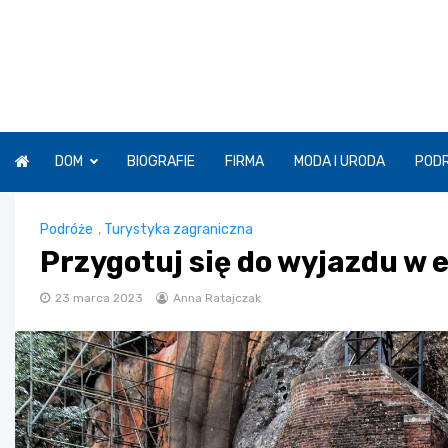
Skip
to
content
DOM
BIOGRAFIE
FIRMA
MODA I URODA
POD
Podróże
,
Turystyka zagraniczna
Przygotuj się do wyjazdu w 
23 marca 2023
Anna Ratajczak