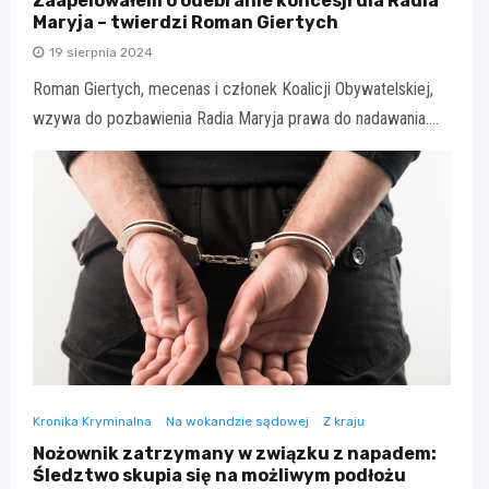
Zaapelowałem o odebranie koncesji dla Radia
Maryja – twierdzi Roman Giertych
19 sierpnia 2024
Roman Giertych, mecenas i członek Koalicji Obywatelskiej,
wzywa do pozbawienia Radia Maryja prawa do nadawania.…
Kronika Kryminalna
Na wokandzie sądowej
Z kraju
Nożownik zatrzymany w związku z napadem:
Śledztwo skupia się na możliwym podłożu