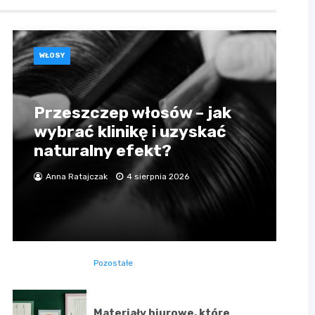
WŁOSY
Przeszczep włosów – jak
wybrać klinikę i uzyskać
naturalny efekt?
Anna Ratajczak
4 sierpnia 2026
Pozostałe
Materiały biurowe, które