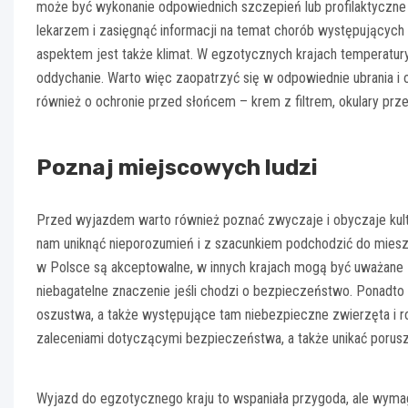
może być wykonanie odpowiednich szczepień lub profilaktyczne
lekarzem i zasięgnąć informacji na temat chorób występujących
aspektem jest także klimat. W egzotycznych krajach temperatury
oddychanie. Warto więc zaopatrzyć się w odpowiednie ubrania 
również o ochronie przed słońcem – krem z filtrem, okulary prz
Poznaj miejscowych ludzi
Przed wyjazdem warto również poznać zwyczaje i obyczaje kult
nam uniknąć nieporozumień i z szacunkiem podchodzić do mieszk
w Polsce są akceptowalne, w innych krajach mogą być uważane z
niebagatelne znaczenie jeśli chodzi o bezpieczeństwo. Ponadto 
oszustwa, a także występujące tam niebezpieczne zwierzęta i roś
zaleceniami dotyczącymi bezpieczeństwa, a także unikać porusz
Wyjazd do egzotycznego kraju to wspaniała przygoda, ale wym