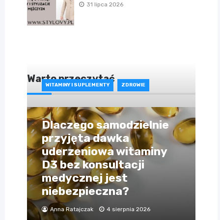
31 lipca 2026
Warto przeczytać
WITAMINY I SUPLEMENTY
ZDROWIE
Dlaczego samodzielnie
przyjęta dawka
uderzeniowa witaminy
D3 bez konsultacji
medycznej jest
niebezpieczna?
Anna Ratajczak
4 sierpnia 2026