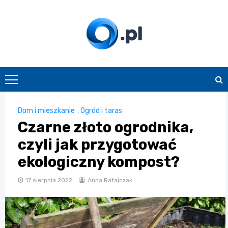
Skip
to
content
O.pl
Dom i mieszkanie
,
Ogród i taras
Czarne złoto ogrodnika,
czyli jak przygotować
ekologiczny kompost?
17 sierpnia 2022
Anna Ratajczak