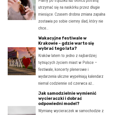
Plamy po trądziku lub słońcu potrafią
utrzymać się na naskórku przez długie
miesiące. Czasem drobna zmiana zapalna
zostawia po sobie ciemny ślad, który nie
chce…
Wakacyjne festiwale w
Krakowie – gdzie warto się
wybrać tego lata?
Kraków latem to jedno z najbardziej
tętniących życiem miast w Polsce –
festiwale, koncerty plenerowe i
wydarzenia uliczne wypełniają kalendarz
niemal codziennie od czerwca aż…
Jak samodzielnie wymienić
wycieraczki i dobrać
odpowiedni model?
Wymianę wycieraczek w samochodzie z