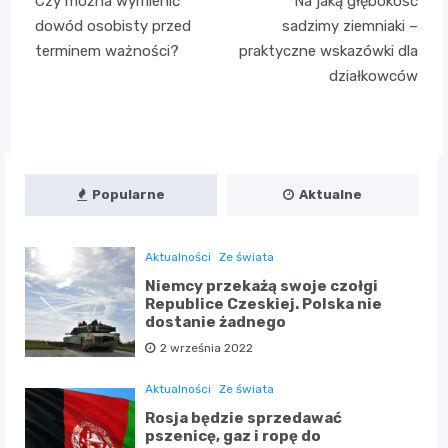
Czy można wymienić
Na jaką głębokość
wpisu
dowód osobisty przed
sadzimy ziemniaki –
terminem ważności?
praktyczne wskazówki dla
działkowców
Popularne
Aktualne
Aktualności
Ze świata
Niemcy przekażą swoje czołgi
Republice Czeskiej. Polska nie
dostanie żadnego
2 września 2022
Aktualności
Ze świata
Rosja będzie sprzedawać
pszenicę, gaz i ropę do