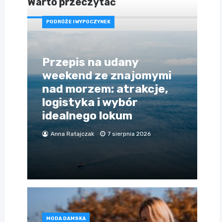
Warto przeczytać
PODRÓŻE I WYPOCZYNEK
Przepis na udany
weekend ze znajomymi
nad morzem: atrakcje,
logistyka i wybór
idealnego lokum
Anna Ratajczak
7 sierpnia 2026
MODA DAMSKA