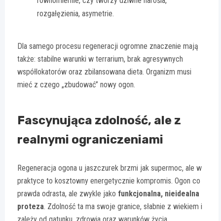
równomiernie, czy tworzy dziwne narośla,
rozgałęzienia, asymetrie.
Dla samego procesu regeneracji ogromne znaczenie mają
także: stabilne warunki w terrarium, brak agresywnych
współlokatorów oraz zbilansowana dieta. Organizm musi
mieć z czego „zbudować” nowy ogon.
Fascynująca zdolność, ale z
realnymi ograniczeniami
Regeneracja ogona u jaszczurek brzmi jak supermoc, ale w
praktyce to kosztowny energetycznie kompromis. Ogon co
prawda odrasta, ale zwykle jako
funkcjonalna, nieidealna
proteza
. Zdolność ta ma swoje granice, słabnie z wiekiem i
zależy od gatunku, zdrowia oraz warunków życia.