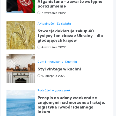
Afganistanu – zawarto wstępne
porozumienie
3 września 2022
Aktualności
Ze świata
Szwecja deklaruje zakup 40
tysięcy ton zboża z Ukrainy – dla
głodujących krajów
4 września 2022
Dom i mieszkanie
Kuchnia
Styl vintage w kuchni
12 sierpnia 2022
Podróże i wypoczynek
Przepis na udany weekend ze
znajomymi nad morzem: atrakcje,
logistyka i wybór idealnego
lokum