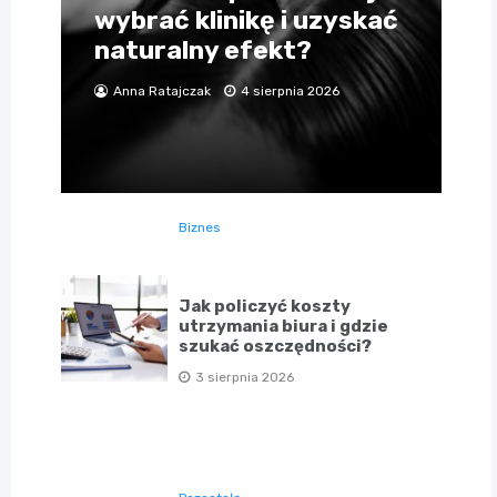
wybrać klinikę i uzyskać
naturalny efekt?
Anna Ratajczak
4 sierpnia 2026
Biznes
Jak policzyć koszty
utrzymania biura i gdzie
szukać oszczędności?
3 sierpnia 2026