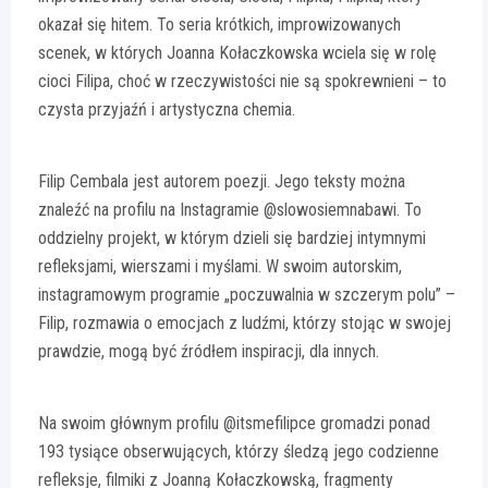
okazał się hitem. To seria krótkich, improwizowanych
scenek, w których Joanna Kołaczkowska wciela się w rolę
cioci Filipa, choć w rzeczywistości nie są spokrewnieni – to
czysta przyjaźń i artystyczna chemia.
Filip Cembala jest autorem poezji. Jego teksty można
znaleźć na profilu na Instagramie @slowosiemnabawi. To
oddzielny projekt, w którym dzieli się bardziej intymnymi
refleksjami, wierszami i myślami. W swoim autorskim,
instagramowym programie „poczuwalnia w szczerym polu” –
Filip, rozmawia o emocjach z ludźmi, którzy stojąc w swojej
prawdzie, mogą być źródłem inspiracji, dla innych.
Na swoim głównym profilu @itsmefilipce gromadzi ponad
193 tysiące obserwujących, którzy śledzą jego codzienne
refleksje, filmiki z Joanną Kołaczkowską, fragmenty