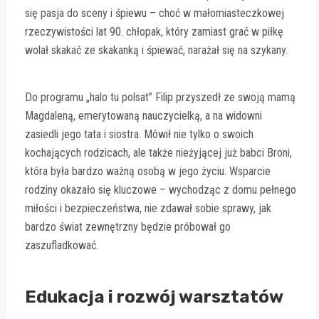
się pasja do sceny i śpiewu – choć w małomiasteczkowej
rzeczywistości lat 90. chłopak, który zamiast grać w piłkę
wolał skakać ze skakanką i śpiewać, narażał się na szykany.
Do programu „halo tu polsat” Filip przyszedł ze swoją mamą
Magdaleną, emerytowaną nauczycielką, a na widowni
zasiedli jego tata i siostra. Mówił nie tylko o swoich
kochających rodzicach, ale także nieżyjącej już babci Broni,
która była bardzo ważną osobą w jego życiu. Wsparcie
rodziny okazało się kluczowe – wychodząc z domu pełnego
miłości i bezpieczeństwa, nie zdawał sobie sprawy, jak
bardzo świat zewnętrzny będzie próbował go
zaszufladkować.
Edukacja i rozwój warsztatów