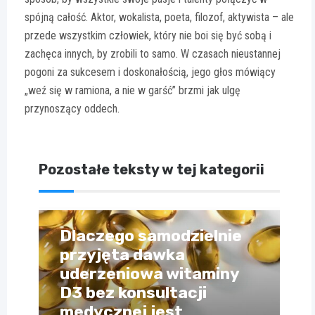
spójną całość. Aktor, wokalista, poeta, filozof, aktywista – ale
przede wszystkim człowiek, który nie boi się być sobą i
zachęca innych, by zrobili to samo. W czasach nieustannej
pogoni za sukcesem i doskonałością, jego głos mówiący
„weź się w ramiona, a nie w garść” brzmi jak ulgę
przynoszący oddech.
Pozostałe teksty w tej kategorii
Dlaczego samodzielnie
przyjęta dawka
uderzeniowa witaminy
D3 bez konsultacji
medycznej jest