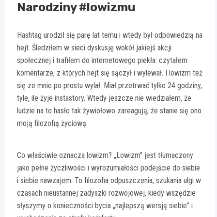
Narodziny #lowizmu
Hashtag urodził się parę lat temu i wtedy był odpowiedzią na
hejt. Śledziłem w sieci dyskusję wokół jakiejś akcji
społecznej i trafiłem do internetowego piekła: czytałem
komentarze, z których hejt się sączył i wylewał. I lowizm też
się ze mnie po prostu wylał. Miał przetrwać tylko 24 godziny,
tyle, ile żyje instastory. Wtedy jeszcze nie wiedziałem, że
ludzie na to hasło tak żywiołowo zareagują, że stanie się ono
moją filozofią życiową.
Co właściwie oznacza lowizm? „Lowizm” jest tłumaczony
jako pełne życzliwości i wyrozumiałości podejście do siebie
i siebie nawzajem. To filozofia odpuszczenia, szukania ulgi w
czasach nieustannej zadyszki rozwojowej, kiedy wszędzie
słyszymy o konieczności bycia „najlepszą wersją siebie” i