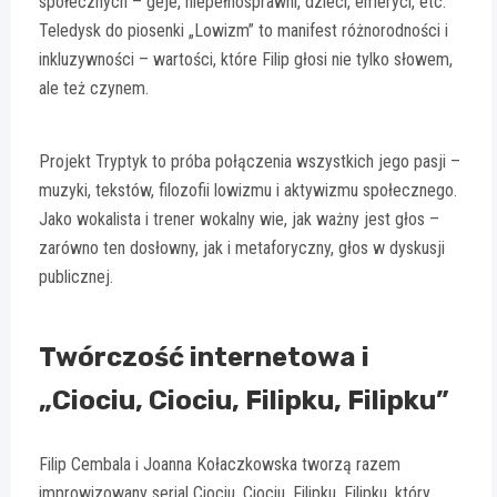
społecznych – geje, niepełnosprawni, dzieci, emeryci, etc.
Teledysk do piosenki „Lowizm” to manifest różnorodności i
inkluzywności – wartości, które Filip głosi nie tylko słowem,
ale też czynem.
Projekt Tryptyk to próba połączenia wszystkich jego pasji –
muzyki, tekstów, filozofii lowizmu i aktywizmu społecznego.
Jako wokalista i trener wokalny wie, jak ważny jest głos –
zarówno ten dosłowny, jak i metaforyczny, głos w dyskusji
publicznej.
Twórczość internetowa i
„Ciociu, Ciociu, Filipku, Filipku”
Filip Cembala i Joanna Kołaczkowska tworzą razem
improwizowany serial Ciociu, Ciociu, Filipku, Filipku, który