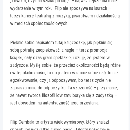
„Lowizm, czyli na szlaku po ulgę” – najważniejsze dla mnie
wydarzenie w tym roku. Filip nie spoczywa na laurach –
łączy karierę teatralną z muzyką, pisarstwem i działalnością
w mediach społecznościowych.
Pięknie sobie napisałem tutaj książeczkę, jak pięknie się
sobą potrafię zaopiekować, a nagle – teraz promocja
książki, cały czas gram spektakle, i czuję, że jestem w
zadyszce. Myślę sobie, że przecież okoliczności będą różne
i w tej okoliczności, to co jestem w stanie sobie dać, to nie
egzekwowanie, czy ja odpoczywam, bo teraz życie nie
zaprasza mnie do odpoczynku. Ta szczerość – przyznanie,
że nawet twórca filozofii lowizmu boryka się z zadyszką –
jest dowodem na autentyczność jego przesłania.
Filip Cembala to artysta wielowymiarowy, który znalazł
sposób, by wszystkie swoje pasje i talenty połączyć w