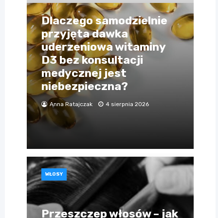
Dlaczego samodzielnie
przyjęta dawka
uderzeniowa witaminy
D3 bez konsultacji
medycznej jest
niebezpieczna?
Anna Ratajczak
4 sierpnia 2026
WŁOSY
Przeszczep włosów – jak