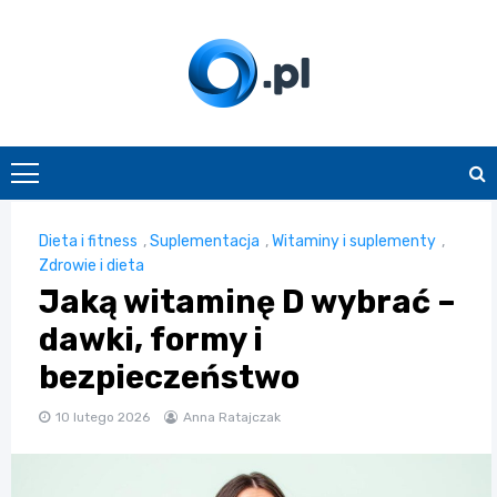
Skip
to
content
O.pl
Dieta i fitness
,
Suplementacja
,
Witaminy i suplementy
,
Zdrowie i dieta
Jaką witaminę D wybrać –
dawki, formy i
bezpieczeństwo
10 lutego 2026
Anna Ratajczak