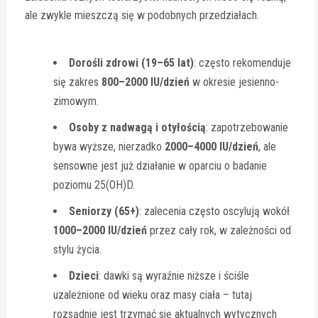
ale zwykle mieszczą się w podobnych przedziałach.
Dorośli zdrowi (19–65 lat)
: często rekomenduje
się zakres
800–2000 IU/dzień
w okresie jesienno-
zimowym.
Osoby z nadwagą i otyłością
: zapotrzebowanie
bywa wyższe, nierzadko
2000–4000 IU/dzień
, ale
sensowne jest już działanie w oparciu o badanie
poziomu 25(OH)D.
Seniorzy (65+)
: zalecenia często oscylują wokół
1000–2000 IU/dzień
przez cały rok, w zależności od
stylu życia.
Dzieci
: dawki są wyraźnie niższe i ściśle
uzależnione od wieku oraz masy ciała – tutaj
rozsądnie jest trzymać się aktualnych wytycznych