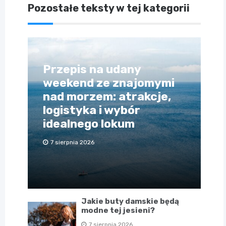
Pozostałe teksty w tej kategorii
Przepis na udany
weekend ze znajomymi
nad morzem: atrakcje,
logistyka i wybór
idealnego lokum
7 sierpnia 2026
Jakie buty damskie będą
modne tej jesieni?
7 sierpnia 2026