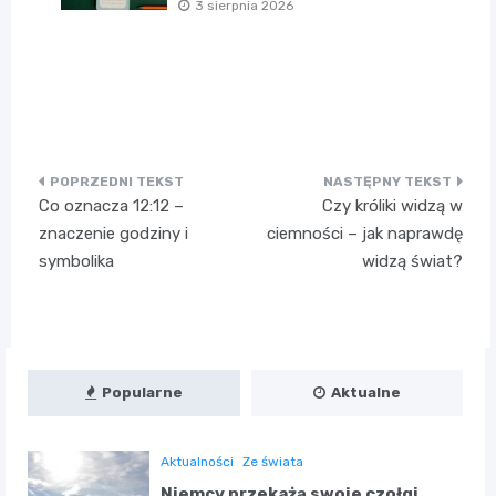
3 sierpnia 2026
Nawigacja
Co oznacza 12:12 –
Czy króliki widzą w
wpisu
znaczenie godziny i
ciemności – jak naprawdę
symbolika
widzą świat?
Popularne
Aktualne
Aktualności
Ze świata
Niemcy przekażą swoje czołgi