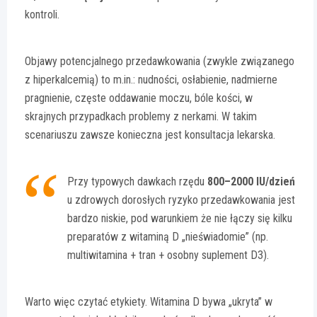
kontroli.
Objawy potencjalnego przedawkowania (zwykle związanego
z hiperkalcemią) to m.in.: nudności, osłabienie, nadmierne
pragnienie, częste oddawanie moczu, bóle kości, w
skrajnych przypadkach problemy z nerkami. W takim
scenariuszu zawsze konieczna jest konsultacja lekarska.
Przy typowych dawkach rzędu
800–2000 IU/dzień
u zdrowych dorosłych ryzyko przedawkowania jest
bardzo niskie, pod warunkiem że nie łączy się kilku
preparatów z witaminą D „nieświadomie” (np.
multiwitamina + tran + osobny suplement D3).
Warto więc czytać etykiety. Witamina D bywa „ukryta” w