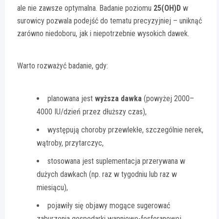
ale nie zawsze optymalna. Badanie poziomu
25(OH)D
w
surowicy pozwala podejść do tematu precyzyjniej – uniknąć
zarówno niedoboru, jak i niepotrzebnie wysokich dawek.
Warto rozważyć badanie, gdy:
planowana jest
wyższa dawka
(powyżej 2000–
4000 IU/dzień przez dłuższy czas),
występują choroby przewlekłe, szczególnie nerek,
wątroby, przytarczyc,
stosowana jest suplementacja przerywana w
dużych dawkach (np. raz w tygodniu lub raz w
miesiącu),
pojawiły się objawy mogące sugerować
zaburzenia gospodarki wapniowo-fosforanowej.