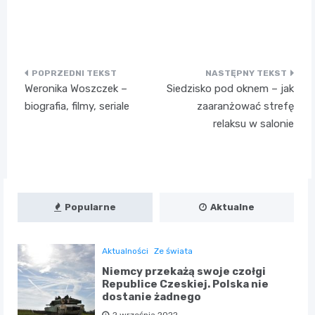
Nawigacja
Weronika Woszczek –
Siedzisko pod oknem – jak
wpisu
biografia, filmy, seriale
zaaranżować strefę
relaksu w salonie
Popularne
Aktualne
Aktualności
Ze świata
Niemcy przekażą swoje czołgi
Republice Czeskiej. Polska nie
dostanie żadnego