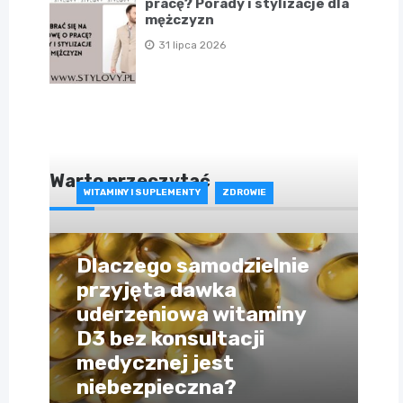
pracę? Porady i stylizacje dla
mężczyzn
31 lipca 2026
Warto przeczytać
WITAMINY I SUPLEMENTY
ZDROWIE
Dlaczego samodzielnie
przyjęta dawka
uderzeniowa witaminy
D3 bez konsultacji
medycznej jest
niebezpieczna?