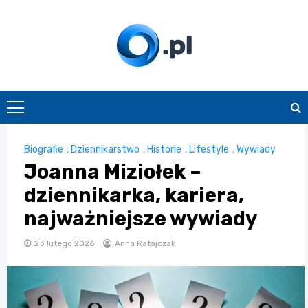
Skip
to
content
O.pl
Biografie
,
Dziennikarstwo
,
Historie
,
Lifestyle
,
Wywiady
Joanna Miziołek –
dziennikarka, kariera,
najważniejsze wywiady
23 lutego 2026
Anna Ratajczak