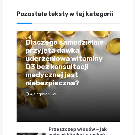
Pozostałe teksty w tej kategorii
Dlaczego samodzielnie
przyjęta dawka
uderzeniowa witaminy
D3 bez konsultacji
medycznej jest
niebezpieczna?
4 sierpnia 2026
Przeszczep włosów – jak
wybrać klinikę i uzyskać