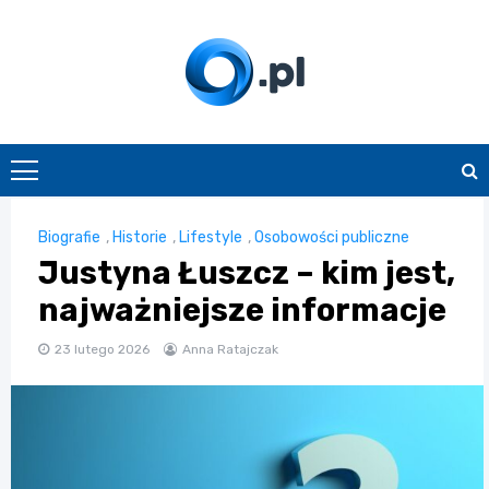
Skip
to
content
O.pl
Biografie
,
Historie
,
Lifestyle
,
Osobowości publiczne
Justyna Łuszcz – kim jest,
najważniejsze informacje
23 lutego 2026
Anna Ratajczak