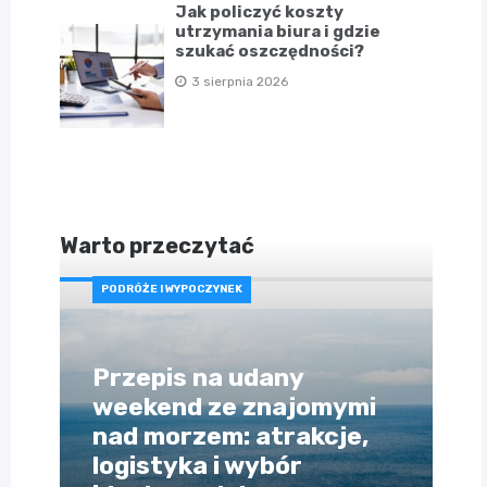
Jak policzyć koszty
utrzymania biura i gdzie
szukać oszczędności?
3 sierpnia 2026
Warto przeczytać
PODRÓŻE I WYPOCZYNEK
Przepis na udany
weekend ze znajomymi
nad morzem: atrakcje,
logistyka i wybór