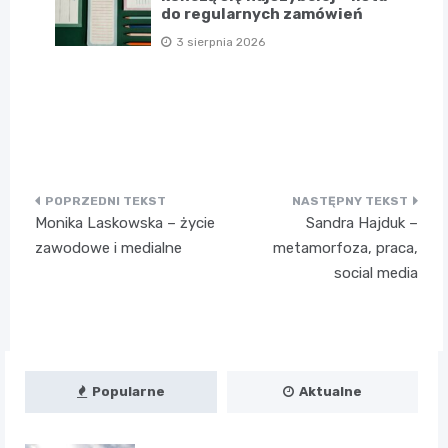
do regularnych zamówień
3 sierpnia 2026
Nawigacja
Monika Laskowska – życie
Sandra Hajduk –
wpisu
zawodowe i medialne
metamorfoza, praca,
social media
Popularne
Aktualne