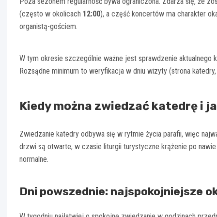
Poza sezonem regularność bywa ograniczona. Zdarza się, że zos
(często w okolicach
12:00
), a część koncertów ma charakter ok
organistą-gościem.
W tym okresie szczególnie ważne jest sprawdzenie aktualnego k
Rozsądne minimum to weryfikacja w dniu wizyty (strona katedry, a
Kiedy można zwiedzać katedrę i ja
Zwiedzanie katedry odbywa się w rytmie życia parafii, więc najważ
drzwi są otwarte, w czasie liturgii turystyczne krążenie po nawi
normalne.
Dni powszednie: najspokojniejsze o
W tygodniu najłatwiej o spokojne zwiedzanie w godzinach prze