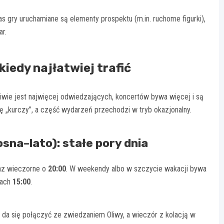
 gry uruchamiane są elementy prospektu (m.in. ruchome figurki),
ar.
iedy najłatwiej trafić
wie jest najwięcej odwiedzających, koncertów bywa więcej i są
ę „kurczy”, a część wydarzeń przechodzi w tryb okazjonalny.
sna–lato): stałe pory dnia
az wieczorne o
20:00
. W weekendy albo w szczycie wakacji bywa
cach
15:00
.
nie da się połączyć ze zwiedzaniem Oliwy, a wieczór z kolacją w