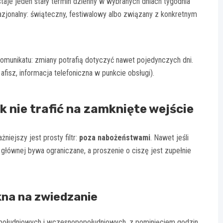
taje jeden stały termin dzienny w wybranych dniach tygodnia
azjonalny: świąteczny, festiwalowy albo związany z konkretnym
omunikatu: zmiany potrafią dotyczyć nawet pojedynczych dni.
fisz, informacja telefoniczna w punkcie obsługi).
k nie trafić na zamknięte wejście
niejszy jest prosty filtr:
poza nabożeństwami
. Nawet jeśli
e głównej bywa ograniczane, a proszenie o ciszę jest zupełnie
kna na zwiedzanie
dpołudniowych i wczesnopopołudniowych, z pominięciem godzin