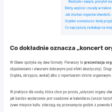
Niedziele i święta: priorytet ma
Bilety, wejście i zasady w trakci
Jak słuchać organów oliwskich,
Szybkie scenariusze: kiedy przy
Co najczęściej zaskakuje na mie
Co dokładnie oznacza „koncert or
W Oliwie spotyka się dwa formaty. Pierwszy to
prezentacja or
objaśnieniami i utworami dobranymi pod efekt akustyczny). Drugi
(trąbka, skrzypce, wokal) albo z repertuarem stricte organowym.
W praktyce dla osoby, która chce po prostu „usłyszeć organy oliws
jak bardzo wydarzenie jest osadzone w kalendarzu (sezon turysty
żywe miejsce kultu: zdarzają się przesunięcia godzin z powodu l