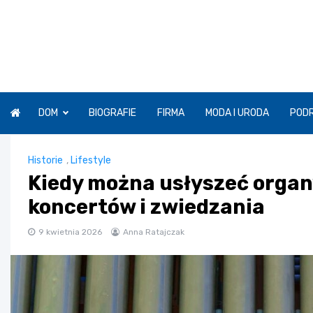
Skip
to
content
DOM
BIOGRAFIE
FIRMA
MODA I URODA
POD
Historie
,
Lifestyle
Kiedy można usłyszeć organy
koncertów i zwiedzania
9 kwietnia 2026
Anna Ratajczak