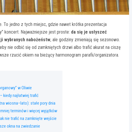
e. To jedno z tych miejsc, gdzie nawet krótka prezentacja
y” koncert. Najważniejsze jest proste:
da się je usłyszeć
zji wybranych nabożeństw
, ale godziny zmieniają się sezonowo.
by nie odbić się od zamkniętych drzwi albo trafić akurat na ciszę
zawsze rzucić okiem na bieżący harmonogram parafii/organizatora.
organowy” w Oliwie
kiedy najłatwiej trafić
na wiosna–lato): stałe pory dnia
mniej terminów i więcej wyjątków
ak nie trafić na zamknięte wejście
jsze okna na zwiedzanie