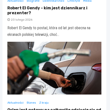
Aktualności
Biografie
Dziennikarstwo
Lifestyle
Media
Robert El Gendy – kim jest dziennikarz i
prezenter?
23 lutego 2026
Robert El Gendy to postać, która od lat jest obecna na
ekranach polskiej telewizji, choć…
Aktualności
Biznes
Z kraju
Orlen jest gotowy na całkowite odcięcie się od