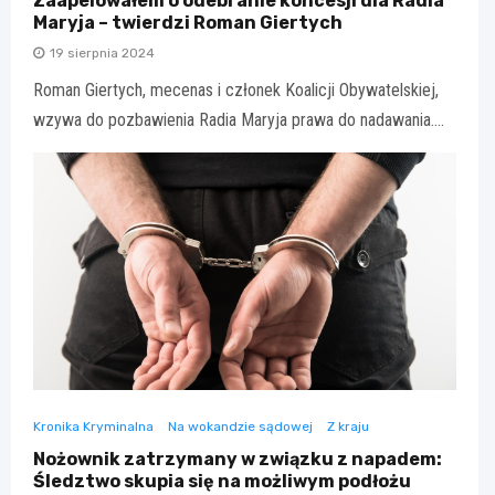
Zaapelowałem o odebranie koncesji dla Radia
Maryja – twierdzi Roman Giertych
19 sierpnia 2024
Roman Giertych, mecenas i członek Koalicji Obywatelskiej,
wzywa do pozbawienia Radia Maryja prawa do nadawania.…
Kronika Kryminalna
Na wokandzie sądowej
Z kraju
Nożownik zatrzymany w związku z napadem:
Śledztwo skupia się na możliwym podłożu