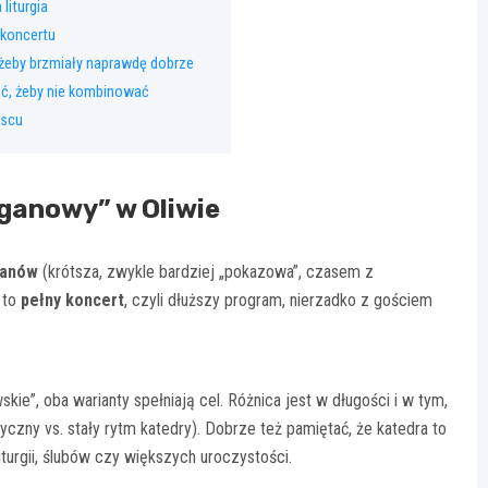
 liturgia
e koncertu
 żeby brzmiały naprawdę dobrze
jść, żeby nie kombinować
jscu
ganowy” w Oliwie
ganów
(krótsza, zwykle bardziej „pokazowa”, czasem z
 to
pełny koncert
, czyli dłuższy program, nierzadko z gościem
kie”, oba warianty spełniają cel. Różnica jest w długości i w tym,
czny vs. stały rytm katedry). Dobrze też pamiętać, że katedra to
iturgii, ślubów czy większych uroczystości.