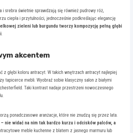
a i srebra świetnie sprawdzają się również pudrowy róż,
u ciepła i przytulności, jednocześnie podkreślając elegancję
elkowej zieleni lub burgundu tworzy kompozycję pełną głębi
i
.
owym akcentem
 głębi koloru antracyt. W takich wnętrzach antracyt najlepiej
y tapicerce mebli. Wyobraź sobie klasyczny salon z białymi
chesterfield. Taki kontrast nadaje przestrzeni nowoczesnego
u.
worzą ponadczasowe aranżacje, które nie znudzą się przez lata.
 – nie widać na nim tak bardzo kurzu i odcisków palców, a
ntracytowe meble kuchenne z blatem z jasnego marmuru lub