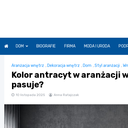
Skip
to
content
DOM
BIOGRAFIE
FIRMA
MODA I URODA
POD
Aranżacja wnętrz
,
Dekoracja wnętrz
,
Dom
,
Styl aranżacji
,
Wn
Kolor antracyt w aranżacji w
pasuje?
10 listopada 2025
Anna Ratajczak