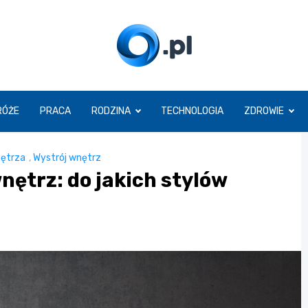
O.pl
RÓŻE
PRACA
RODZINA
TECHNOLOGIA
ZDROWIE
ętrza
,
Wystrój wnętrz
nętrz: do jakich stylów