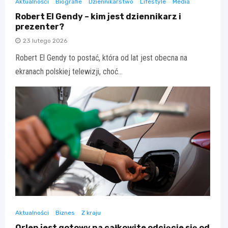
Aktualności
Biografie
Dziennikarstwo
Lifestyle
Media
Robert El Gendy – kim jest dziennikarz i
prezenter?
23 lutego 2026
Robert El Gendy to postać, która od lat jest obecna na
ekranach polskiej telewizji, choć…
Aktualności
Biznes
Z kraju
Orlen jest gotowy na całkowite odcięcie się od