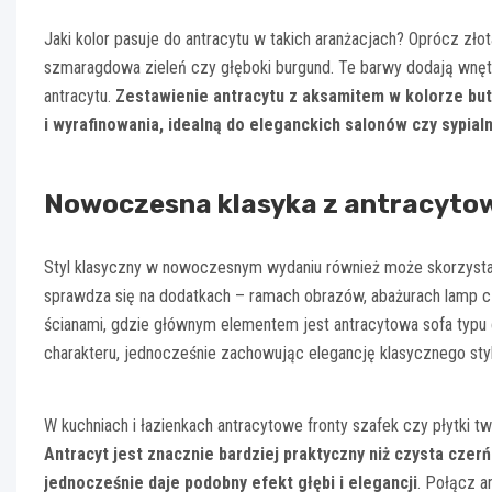
Jaki kolor pasuje do antracytu w takich aranżacjach? Oprócz złot
szmaragdowa zieleń czy głęboki burgund. Te barwy dodają wnętrz
antracytu.
Zestawienie antracytu z aksamitem w kolorze but
i wyrafinowania, idealną do eleganckich salonów czy sypialn
Nowoczesna klasyka z antracyt
Styl klasyczny w nowoczesnym wydaniu również może skorzystać z
sprawdza się na dodatkach – ramach obrazów, abażurach lamp cz
ścianami, gdzie głównym elementem jest antracytowa sofa typu 
charakteru, jednocześnie zachowując elegancję klasycznego styl
W kuchniach i łazienkach antracytowe fronty szafek czy płytki t
Antracyt jest znacznie bardziej praktyczny niż czysta czerń
jednocześnie daje podobny efekt głębi i elegancji
. Połącz a