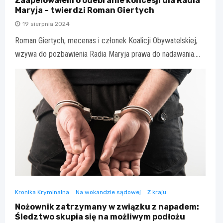
Zaapelowałem o odebranie koncesji dla Radia
Maryja – twierdzi Roman Giertych
19 sierpnia 2024
Roman Giertych, mecenas i członek Koalicji Obywatelskiej,
wzywa do pozbawienia Radia Maryja prawa do nadawania.…
Kronika Kryminalna
Na wokandzie sądowej
Z kraju
Nożownik zatrzymany w związku z napadem:
Śledztwo skupia się na możliwym podłożu