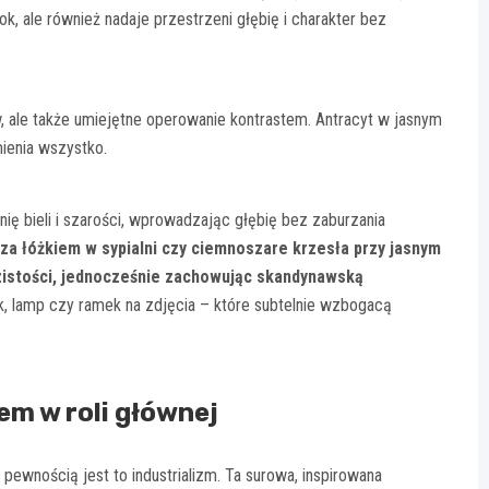
ok, ale również nadaje przestrzeni głębię i charakter bez
w, ale także umiejętne operowanie kontrastem. Antracyt w jasnym
mienia wszystko.
ę bieli i szarości, wprowadzając głębię bez zaburzania
za łóżkiem w sypialni czy ciemnoszare krzesła przy jasnym
azistości, jednocześnie zachowując skandynawską
, lamp czy ramek na zdjęcia – które subtelnie wzbogacą
em w roli głównej
z pewnością jest to industrializm. Ta surowa, inspirowana