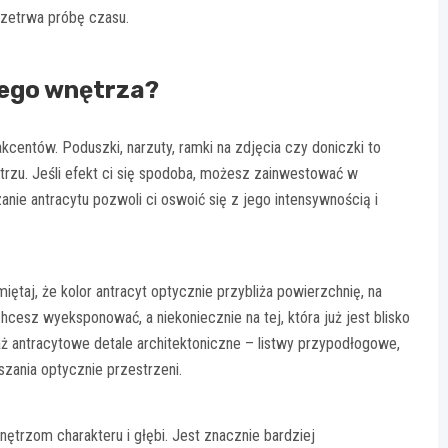
rzetrwa próbę czasu.
jego wnętrza?
akcentów. Poduszki, narzuty, ramki na zdjęcia czy doniczki to
rzu. Jeśli efekt ci się spodoba, możesz zainwestować w
ie antracytu pozwoli ci oswoić się z jego intensywnością i
taj, że kolor antracyt optycznie przybliża powierzchnię, na
 chcesz wyeksponować, a niekoniecznie na tej, która już jest blisko
 antracytowe detale architektoniczne – listwy przypodłogowe,
zania optycznie przestrzeni.
wnętrzom charakteru i głębi. Jest znacznie bardziej