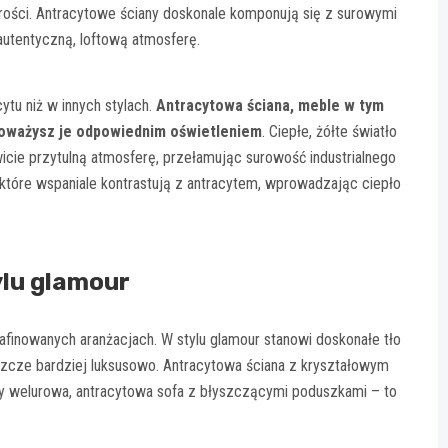
rości. Antracytowe ściany doskonale komponują się z surowymi
autentyczną, loftową atmosferę.
ytu niż w innych stylach.
Antracytowa ściana, meble w tym
ównoważysz je odpowiednim oświetleniem
. Ciepłe, żółte światło
icie przytulną atmosferę, przełamując surowość industrialnego
które wspaniale kontrastują z antracytem, wprowadzając ciepło
ylu glamour
afinowanych aranżacjach. W stylu glamour stanowi doskonałe tło
jeszcze bardziej luksusowo. Antracytowa ściana z kryształowym
czy welurowa, antracytowa sofa z błyszczącymi poduszkami – to