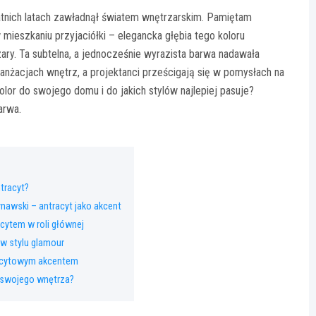
statnich latach zawładnął światem wnętrzarskim. Pamiętam
ieszkaniu przyjaciółki – elegancka głębia tego koloru
szary. Ta subtelna, a jednocześnie wyrazista barwa nadawała
ranżacjach wnętrz, a projektanci prześcigają się w pomysłach na
olor do swojego domu i do jakich stylów najlepiej pasuje?
arwa.
tracyt?
ynawski – antracyt jako akcent
acytem w roli głównej
 w stylu glamour
acytowym akcentem
 swojego wnętrza?