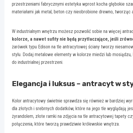
przestrzeniami fabrycznymi estetyka wprost kocha głębokie sza
materiałami jak metal, beton czy nieobrobione drewno, tworząc 
W industrialnym wnętrzu możesz pozwolić sobie na więcej antrac
kolorze, a nawet sufity nie będą przytłaczające, jeśli zr
żarówek typu Edison na tle antracytowej ściany tworzy niesamow
stylu. Dodaj metalowe elementy w kolorze miedzi lub mosiądzu, 
do industrialnej przestrzeni.
Elegancja i luksus – antracyt w st
Kolor antracytowy świetnie sprawdza się również w bardziej wyr
dla złotych i srebrnych dodatków, które na jego tle wyglądają 
żyrandolem, złote ramki na zdjęcia na tle antracytowej tapety 
połączenia, które tworzą prawdziwie królewskie wnętrza.