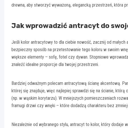
drewna, aby stworzyć wyważoną, elegancką przestrzeń, która p
Jak wprowadzić antracyt do swo
Jeśli kolor antracytowy to dla ciebie nowość, zacznij od małych 
bezpieczny sposób na przetestowanie tego koloru w swoim wnęt
większe elementy – sofę, fotel czy dywan. Stopniowe wprowadzan
znaleźć idealne proporcje dla twojej przestrzeni.
Bardziej odważnym polecam antracytową ścianę akcentową. Pamię
której się znajduje, więc najlepiej sprawdzi się na ścianie, którą
(np. w wąskim korytarzu). W mniejszych pomieszczeniach rozważ
framugi drzwi czy wnęki – które dodadzą charakteru bez zmniejs
Niezależnie od wybranego stylu, antracyt to kolor, który dodaje 