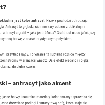
yt?
okładnie jest kolor antracyt
. Nazwa pochodzi od rodzaju
a. Antracyt to głęboki, ciemnoszary odcień z delikatnymi
antracyt a grafit – jaka jest różnica? Grafit jest nieco jaśniejszy
j nasyconą barwę z charakterystycznym połyskiem.
wy i przytłaczający. To właśnie ta subtelna różnica między
zechstronny w aranżacji wnętrz. Daje efekt elegancji i głębi,
oka niż absolutna czerń.
ki – antracyt jako akcent
jasne barwy i naturalne materiały, kolor antracyt sprawdza się
 jasne drewniane podłogi i antracytową sofę, która staje się