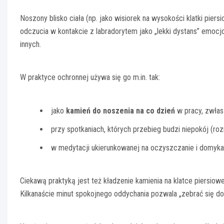
Noszony blisko ciała (np. jako wisiorek na wysokości klatki pier
odczucia w kontakcie z labradorytem jako „lekki dystans” emocjo
innych.
W praktyce ochronnej używa się go m.in. tak:
jako
kamień do noszenia na co dzień
w pracy, zwłas
przy spotkaniach, których przebieg budzi niepokój (ro
w medytacji ukierunkowanej na oczyszczanie i domyka
Ciekawą praktyką jest też kładzenie kamienia na klatce piersio
Kilkanaście minut spokojnego oddychania pozwala „zebrać się do 