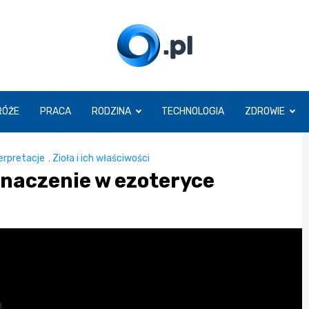
O.pl
RÓŻE
PRACA
RODZINA
TECHNOLOGIA
ZDROWIE
erpretacje
,
Zioła i ich właściwości
znaczenie w ezoteryce