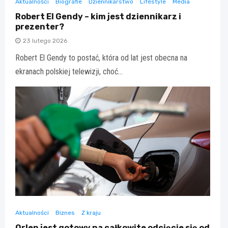
Aktualności
Biografie
Dziennikarstwo
Lifestyle
Media
Robert El Gendy – kim jest dziennikarz i
prezenter?
23 lutego 2026
Robert El Gendy to postać, która od lat jest obecna na
ekranach polskiej telewizji, choć…
Aktualności
Biznes
Z kraju
Orlen jest gotowy na całkowite odcięcie się od