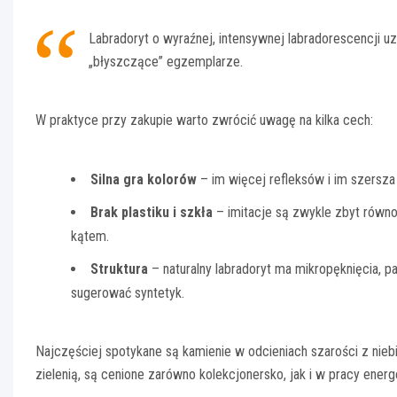
Labradoryt o wyraźnej, intensywnej labradorescencji uz
„błyszczące” egzemplarze.
W praktyce przy zakupie warto zwrócić uwagę na kilka cech:
Silna gra kolorów
– im więcej refleksów i im szersza
Brak plastiku i szkła
– imitacje są zwykle zbyt równo
kątem.
Struktura
– naturalny labradoryt ma mikropęknięcia, pa
sugerować syntetyk.
Najczęściej spotykane są kamienie w odcieniach szarości z nieb
zielenią, są cenione zarówno kolekcjonersko, jak i w pracy energ