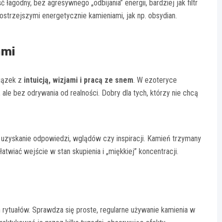
łagodny, bez agresywnego „odbijania” energii, bardziej jak filtr
 ostrzejszymi energetycznie kamieniami, jak np. obsydian.
ami
iązek z
intuicją, wizjami i pracą ze snem
. W ezoteryce
le bez odrywania od realności. Dobry dla tych, którzy nie chcą
 uzyskanie odpowiedzi, wglądów czy inspiracji. Kamień trzymany
atwiać wejście w stan skupienia i „miękkiej” koncentracji.
ytuałów. Sprawdza się proste, regularne używanie kamienia w