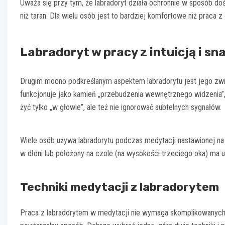
Uważa się przy tym, że labradoryt działa ochronnie w sposób dość 
niż taran. Dla wielu osób jest to bardziej komfortowe niż praca z
Labradoryt w pracy z intuicją i sn
Drugim mocno podkreślanym aspektem labradorytu jest jego zw
funkcjonuje jako kamień „przebudzenia wewnętrznego widzenia”, a
żyć tylko „w głowie”, ale też nie ignorować subtelnych sygnałów.
Wiele osób używa labradorytu podczas medytacji nastawionej na
w dłoni lub położony na czole (na wysokości trzeciego oka) ma uł
Techniki medytacji z labradorytem
Praca z labradorytem w medytacji nie wymaga skomplikowanych r