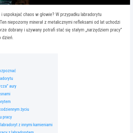
 i uspokajać chaos w głowie? W przypadku labradorytu
Ten niepozorny minerał z metalicznymi refleksami od lat uchodzi
brze dobrany i używany potrafi stać się stałym „narzędziem pracy”
 dzień.
 rozpoznać
radorytu
rcza” aury
i snami
dorytem
codziennym życiu
u pracy
 labradoryt z innymi kamieniami
pracy z labradorytem