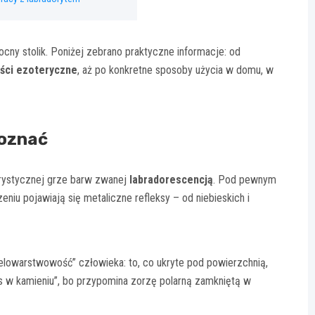
nocny stolik. Poniżej zebrano praktyczne informacje: od
ści ezoteryczne
, aż po konkretne sposoby użycia w domu, w
poznać
erystycznej grze barw zwanej
labradorescencją
. Pod pewnym
niu pojawiają się metaliczne refleksy – od niebieskich i
elowarstwowość” człowieka: to, co ukryte pod powierzchnią,
s w kamieniu”, bo przypomina zorzę polarną zamkniętą w