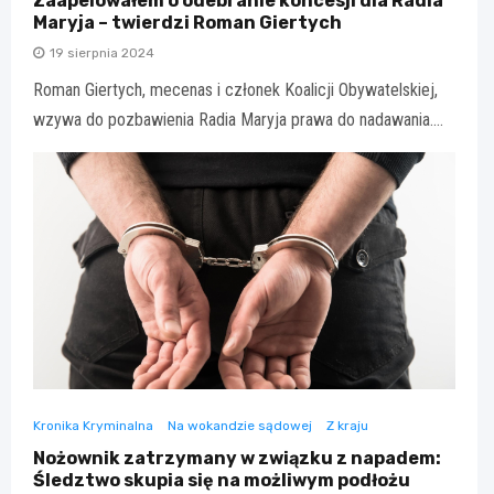
Zaapelowałem o odebranie koncesji dla Radia
Maryja – twierdzi Roman Giertych
19 sierpnia 2024
Roman Giertych, mecenas i członek Koalicji Obywatelskiej,
wzywa do pozbawienia Radia Maryja prawa do nadawania.…
Kronika Kryminalna
Na wokandzie sądowej
Z kraju
Nożownik zatrzymany w związku z napadem:
Śledztwo skupia się na możliwym podłożu