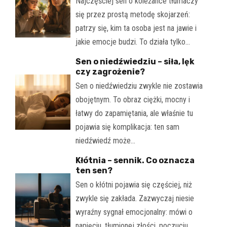
Najczęściej sen o koleżance tłumaczy
się przez prostą metodę skojarzeń:
patrzy się, kim ta osoba jest na jawie i
jakie emocje budzi. To działa tylko…
Sen o niedźwiedziu – siła, lęk
czy zagrożenie?
Sen o niedźwiedziu zwykle nie zostawia
obojętnym. To obraz ciężki, mocny i
łatwy do zapamiętania, ale właśnie tu
pojawia się komplikacja: ten sam
niedźwiedź może…
Kłótnia – sennik. Co oznacza
ten sen?
Sen o kłótni pojawia się częściej, niż
zwykle się zakłada. Zazwyczaj niesie
wyraźny sygnał emocjonalny: mówi o
napięciu, tłumionej złości, poczuciu