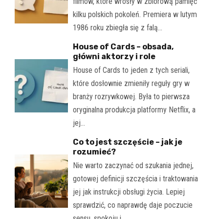
filmów, które wrosły w zbiorową pamięć
kilku polskich pokoleń. Premiera w lutym
1986 roku zbiegła się z falą…
House of Cards – obsada,
główni aktorzy i role
House of Cards to jeden z tych seriali,
które dosłownie zmieniły reguły gry w
branży rozrywkowej. Była to pierwsza
oryginalna produkcja platformy Netflix, a
jej…
Co to jest szczęście – jak je
rozumieć?
Nie warto zaczynać od szukania jednej,
gotowej definicji szczęścia i traktowania
jej jak instrukcji obsługi życia. Lepiej
sprawdzić, co naprawdę daje poczucie
sensu, spokoju i…