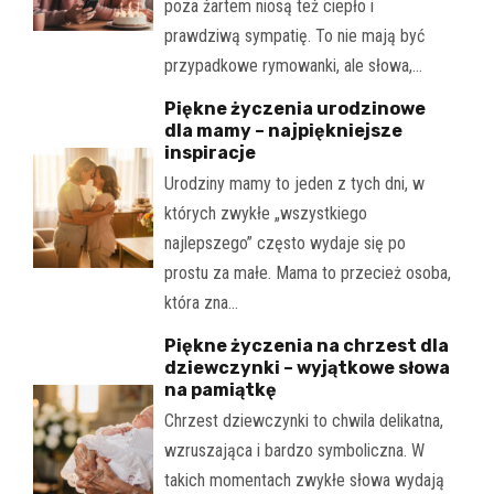
poza żartem niosą też ciepło i
prawdziwą sympatię. To nie mają być
przypadkowe rymowanki, ale słowa,…
Piękne życzenia urodzinowe
dla mamy – najpiękniejsze
inspiracje
Urodziny mamy to jeden z tych dni, w
których zwykłe „wszystkiego
najlepszego” często wydaje się po
prostu za małe. Mama to przecież osoba,
która zna…
Piękne życzenia na chrzest dla
dziewczynki – wyjątkowe słowa
na pamiątkę
Chrzest dziewczynki to chwila delikatna,
wzruszająca i bardzo symboliczna. W
takich momentach zwykłe słowa wydają