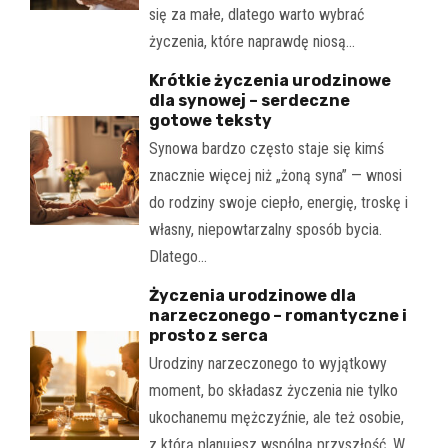
się za małe, dlatego warto wybrać
życzenia, które naprawdę niosą…
Krótkie życzenia urodzinowe
dla synowej – serdeczne
gotowe teksty
Synowa bardzo często staje się kimś
znacznie więcej niż „żoną syna” — wnosi
do rodziny swoje ciepło, energię, troskę i
własny, niepowtarzalny sposób bycia.
Dlatego…
Życzenia urodzinowe dla
narzeczonego – romantyczne i
prosto z serca
Urodziny narzeczonego to wyjątkowy
moment, bo składasz życzenia nie tylko
ukochanemu mężczyźnie, ale też osobie,
z którą planujesz wspólną przyszłość. W