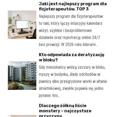
Jaki jest najlepszy program dla
fizjoterapeutów. TOP 3
Najlepszy program dla fizjoterapeutów
to taki, który łączy intuicyjny kalendarz
wizyt, szybkie i bezproblemowe
działanie oraz rejestrację online 24/7
bez prowizji. W 2026 roku liderami…
Kto odpowiada za deratyzację
w bloku?
Gdy mieszkańcy widzą szczury w bloku,
myszy w budynku, ślady odchodów w
piwnicy albo przegryzione worki w altanie
śmietnikowej, zwykle pojawia się jedno
pytanie: kto…
Dlaczego żółkną liście
monstery – najczęstsze
przyczyny