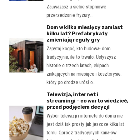
Zauważasz u siebie stopniowe
przerzedzanie fryzury,…
Dom w kilka miesięcy zamiast
kilku lat? Prefabrykaty
zmieniają reguły gry
Zapytaj kogoś, kto budował dom
tradycyjnie, ile to trwało. Usłyszysz
historie o trzech latach, ekipach
znikających na miesiące i kosztorysie,
który po drodze urósł o…
Telewizja, internet i
streamingi – co warto wiedzieć,
przed podjęciem decyzji
Wybór telewizji i internetu do domu nie
jest dziś tak prosty jak jeszcze kilka lat
temu. Oprócz tradycyjnych kanałów