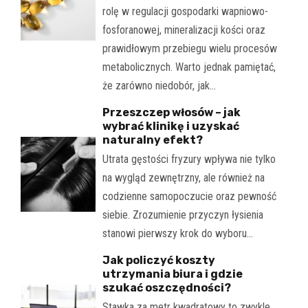
rolę w regulacji gospodarki wapniowo-
fosforanowej, mineralizacji kości oraz
prawidłowym przebiegu wielu procesów
metabolicznych. Warto jednak pamiętać,
że zarówno niedobór, jak…
Przeszczep włosów – jak
wybrać klinikę i uzyskać
naturalny efekt?
Utrata gęstości fryzury wpływa nie tylko
na wygląd zewnętrzny, ale również na
codzienne samopoczucie oraz pewność
siebie. Zrozumienie przyczyn łysienia
stanowi pierwszy krok do wyboru…
Jak policzyć koszty
utrzymania biura i gdzie
szukać oszczędności?
Stawka za metr kwadratowy to zwykle