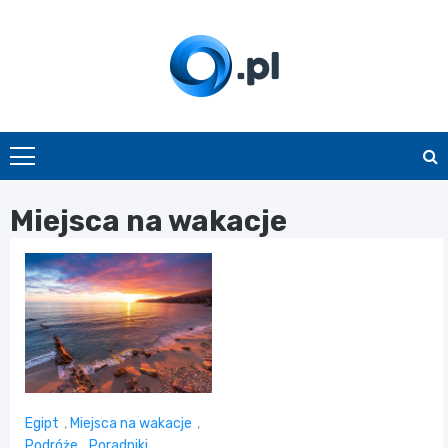
Skip
to
content
O.pl
Miejsca na wakacje
Egipt
,
Miejsca na wakacje
,
Podróże
,
Poradniki