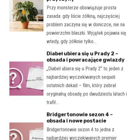
Przy monsterze obowiązuje prosta
zasada: gdy liście żółkną, najczęściej
problem zaczyna się w doniczce, nie na
powierzchni blaszki. Wyjątek pojawia się
wtedy, gdy żółknie tylko…
Diabeł ubiera się u Prady 2 –
obsada i powracające gwiazdy
„Diabeł ubiera się u Prady 2" to jeden z
najbardziej wyczekiwanych sequeli
ostatnich dekad – film, który zebrał
oryginalną obsadę po dwudziestu latach i
trafił…
Bridgertonowie sezon 4 –
obsada i nowe postacie
Bridgertonowie sezon 4 to jedna z
najbardziej wyczekiwanych premier