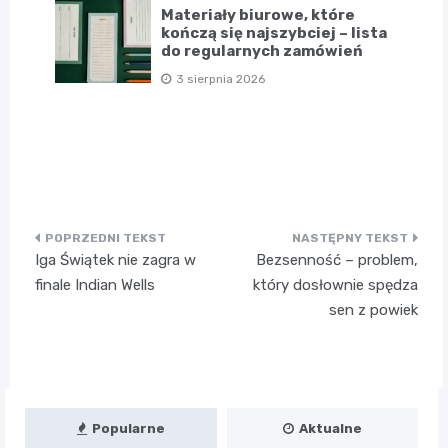
Materiały biurowe, które
kończą się najszybciej – lista
do regularnych zamówień
3 sierpnia 2026
Nawigacja
Iga Świątek nie zagra w
Bezsenność – problem,
wpisu
finale Indian Wells
który dosłownie spędza
sen z powiek
Popularne
Aktualne