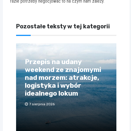
razie potrzeby negocjować to na czym nam zależy.
Pozostałe teksty w tej kategorii
Przepis na udany
weekend ze znajomymi
nad morzem: atrakcje,
logistyka i wybór
idealnego lokum
7 sierpnia 2026