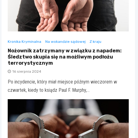
Kronika Kryminalna
Na wokandzie sądowej
Z kraju
Nożownik zatrzymany w związku z napadem:
Śledztwo skupia się na możliwym podłożu
terrorystycznym
16 sierpnia 2024
Po incydencie, który miał miejsce późnym wieczorem w
czwartek, kiedy to ksiądz Paul F. Murphy,…