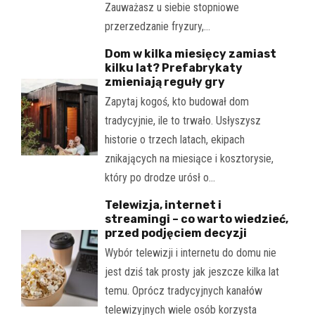
Zauważasz u siebie stopniowe
przerzedzanie fryzury,…
Dom w kilka miesięcy zamiast
kilku lat? Prefabrykaty
zmieniają reguły gry
Zapytaj kogoś, kto budował dom
tradycyjnie, ile to trwało. Usłyszysz
historie o trzech latach, ekipach
znikających na miesiące i kosztorysie,
który po drodze urósł o…
Telewizja, internet i
streamingi – co warto wiedzieć,
przed podjęciem decyzji
Wybór telewizji i internetu do domu nie
jest dziś tak prosty jak jeszcze kilka lat
temu. Oprócz tradycyjnych kanałów
telewizyjnych wiele osób korzysta