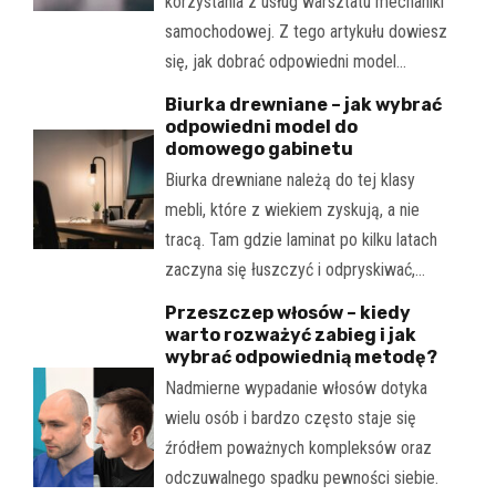
korzystania z usług warsztatu mechaniki
samochodowej. Z tego artykułu dowiesz
się, jak dobrać odpowiedni model…
Biurka drewniane – jak wybrać
odpowiedni model do
domowego gabinetu
Biurka drewniane należą do tej klasy
mebli, które z wiekiem zyskują, a nie
tracą. Tam gdzie laminat po kilku latach
zaczyna się łuszczyć i odpryskiwać,…
Przeszczep włosów – kiedy
warto rozważyć zabieg i jak
wybrać odpowiednią metodę?
Nadmierne wypadanie włosów dotyka
wielu osób i bardzo często staje się
źródłem poważnych kompleksów oraz
odczuwalnego spadku pewności siebie.