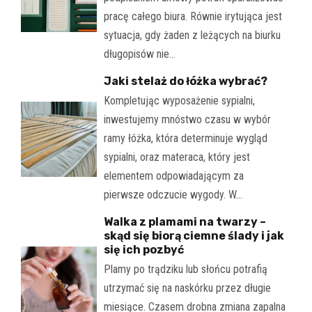
pracę całego biura. Równie irytująca jest
sytuacja, gdy żaden z leżących na biurku
długopisów nie…
Jaki stelaż do łóżka wybrać?
Kompletując wyposażenie sypialni,
inwestujemy mnóstwo czasu w wybór
ramy łóżka, która determinuje wygląd
sypialni, oraz materaca, który jest
elementem odpowiadającym za
pierwsze odczucie wygody. W…
Walka z plamami na twarzy –
skąd się biorą ciemne ślady i jak
się ich pozbyć
Plamy po trądziku lub słońcu potrafią
utrzymać się na naskórku przez długie
miesiące. Czasem drobna zmiana zapalna