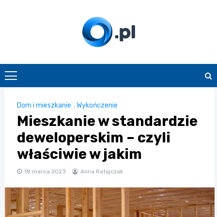
Skip
to
content
O.pl
Dom i mieszkanie
,
Wykończenie
Mieszkanie w standardzie
deweloperskim – czyli
właściwie w jakim
18 marca 2023
Anna Ratajczak