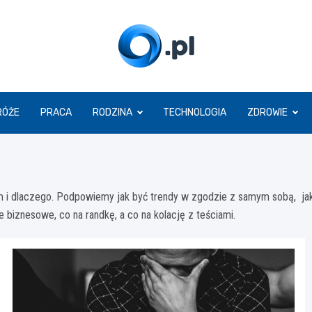
O.pl
RÓŻE
PRACA
RODZINA
TECHNOLOGIA
ZDROWIE
m i dlaczego. Podpowiemy jak być trendy w zgodzie z samym sobą, jak
ie biznesowe, co na randkę, a co na kolację z teściami.