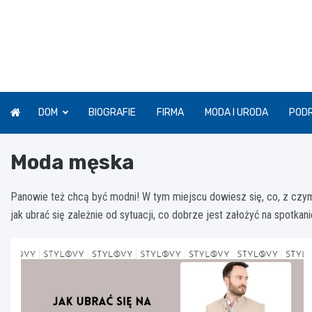
Skip
to
content
DOM
BIOGRAFIE
FIRMA
MODA I URODA
POD
Moda męska
Panowie też chcą być modni! W tym miejscu dowiesz się, co, z czy
jak ubrać się zależnie od sytuacji, co dobrze jest założyć na spotkan