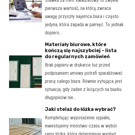
Stawka za metr kwadratowy to zwykle
pierwsza wartość, na którą zwraca
uwagę przyszły najemca biura i często
jedyna, która zapada w pamięć. To jednak
dopiero…
Materiały biurowe, które
kończą się najszybciej – lista
do regularnych zamówień
Brak papieru w drukarce tuż przed
podpisaniem umowy potrafi sparaliżować
pracę całego biura. Równie irytująca jest
sytuacja, gdy żaden z leżących na biurku
długopisów nie…
Jaki stelaż do łóżka wybrać?
Kompletując wyposażenie sypialni,
inwestujemy mnóstwo czasu w wybór
ramy łóżka, która determinuje wygląd