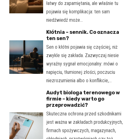
łatwy do zapamiętania, ale właśnie tu
pojawia się komplikacja: ten sam
niedźwiedź może…
Kłótnia – sennik. Co oznacza
ten sen?
Sen o kłótni pojawia się częściej, niż
zwykle się zakłada. Zazwyczaj niesie
wyraźny sygnał emocjonalny: mówi o
napięciu, tłumionej złości, poczuciu
niezrozumienia albo o konflikcie,…
Audyt biologa terenowego w
firmie – kiedy warto go
przeprowadzić?
Skuteczna ochrona przed szkodnikami
jest ważna w zakładach produkcyjnych,
firmach spożywczych, magazynach,
chłodniach, przetwórniach czy też