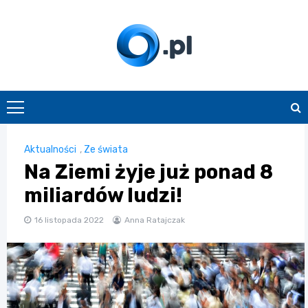
Skip
to
content
O.pl
Aktualności
,
Ze świata
Na Ziemi żyje już ponad 8
miliardów ludzi!
16 listopada 2022
Anna Ratajczak