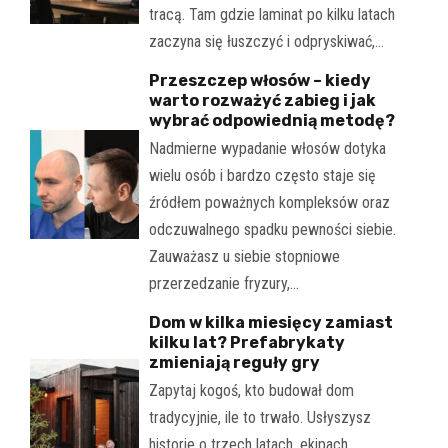
tracą. Tam gdzie laminat po kilku latach
zaczyna się łuszczyć i odpryskiwać,…
Przeszczep włosów – kiedy
warto rozważyć zabieg i jak
wybrać odpowiednią metodę?
Nadmierne wypadanie włosów dotyka
wielu osób i bardzo często staje się
źródłem poważnych kompleksów oraz
odczuwalnego spadku pewności siebie.
Zauważasz u siebie stopniowe
przerzedzanie fryzury,…
Dom w kilka miesięcy zamiast
kilku lat? Prefabrykaty
zmieniają reguły gry
Zapytaj kogoś, kto budował dom
tradycyjnie, ile to trwało. Usłyszysz
historie o trzech latach, ekipach