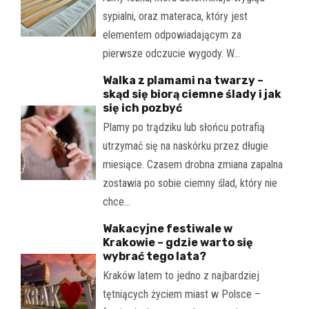
sypialni, oraz materaca, który jest
elementem odpowiadającym za
pierwsze odczucie wygody. W…
Walka z plamami na twarzy –
skąd się biorą ciemne ślady i jak
się ich pozbyć
Plamy po trądziku lub słońcu potrafią
utrzymać się na naskórku przez długie
miesiące. Czasem drobna zmiana zapalna
zostawia po sobie ciemny ślad, który nie
chce…
Wakacyjne festiwale w
Krakowie – gdzie warto się
wybrać tego lata?
Kraków latem to jedno z najbardziej
tętniących życiem miast w Polsce –