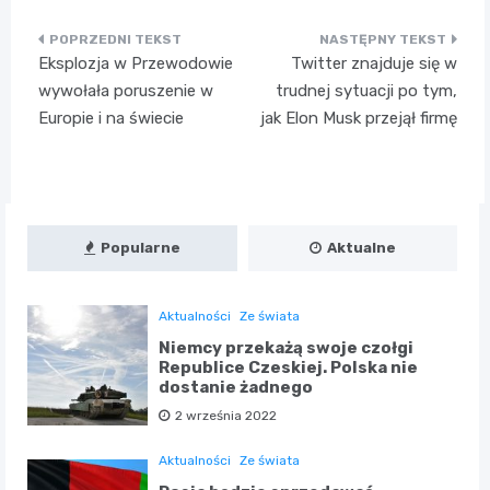
Nawigacja
Eksplozja w Przewodowie
Twitter znajduje się w
wpisu
wywołała poruszenie w
trudnej sytuacji po tym,
Europie i na świecie
jak Elon Musk przejął firmę
Popularne
Aktualne
Aktualności
Ze świata
Niemcy przekażą swoje czołgi
Republice Czeskiej. Polska nie
dostanie żadnego
2 września 2022
Aktualności
Ze świata