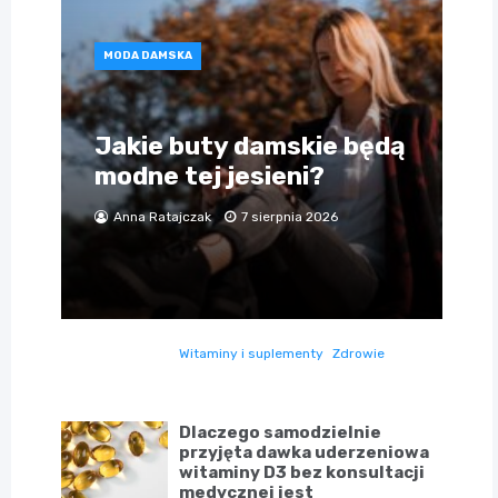
MODA DAMSKA
Jakie buty damskie będą
modne tej jesieni?
Anna Ratajczak
7 sierpnia 2026
Witaminy i suplementy
Zdrowie
Dlaczego samodzielnie
przyjęta dawka uderzeniowa
witaminy D3 bez konsultacji
medycznej jest