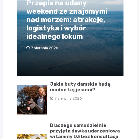
Przepis na udany
weekend ze znajomymi
nad morzem: atrakcje,
logistyka i wybór
idealnego lokum
7 sierpnia 2026
Jakie buty damskie będą
modne tej jesieni?
7 sierpnia 2026
Dlaczego samodzielnie
przyjęta dawka uderzeniowa
witaminy D3 bez konsultacji