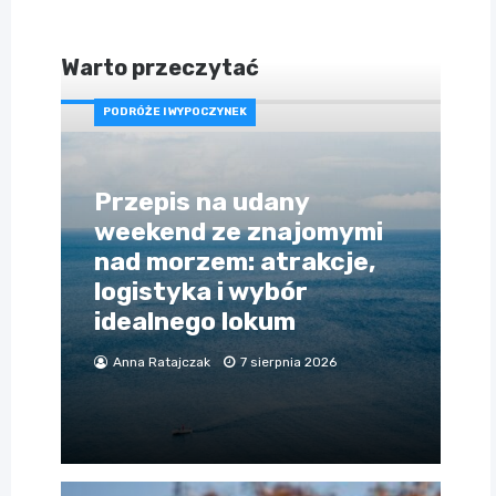
Warto przeczytać
PODRÓŻE I WYPOCZYNEK
Przepis na udany
weekend ze znajomymi
nad morzem: atrakcje,
logistyka i wybór
idealnego lokum
Anna Ratajczak
7 sierpnia 2026