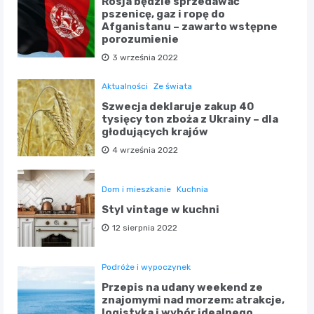
Rosja będzie sprzedawać
pszenicę, gaz i ropę do
Afganistanu – zawarto wstępne
porozumienie
3 września 2022
Aktualności
Ze świata
Szwecja deklaruje zakup 40
tysięcy ton zboża z Ukrainy – dla
głodujących krajów
4 września 2022
Dom i mieszkanie
Kuchnia
Styl vintage w kuchni
12 sierpnia 2022
Podróże i wypoczynek
Przepis na udany weekend ze
znajomymi nad morzem: atrakcje,
logistyka i wybór idealnego