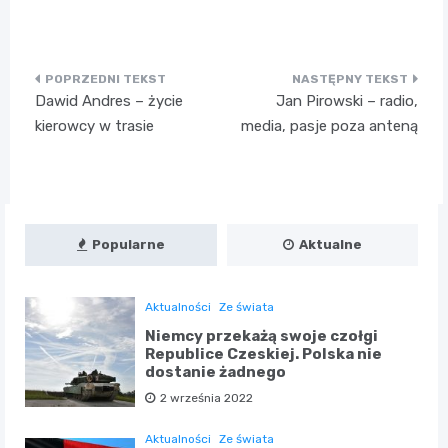
Nawigacja
Dawid Andres – życie
Jan Pirowski – radio,
wpisu
kierowcy w trasie
media, pasje poza anteną
Popularne
Aktualne
Aktualności
Ze świata
Niemcy przekażą swoje czołgi
Republice Czeskiej. Polska nie
dostanie żadnego
2 września 2022
Aktualności
Ze świata