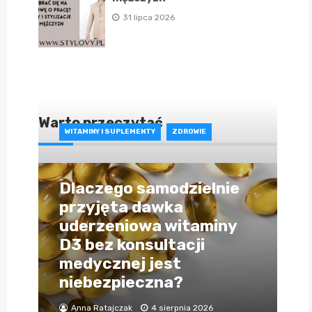
31 lipca 2026
Warto przeczytać
WITAMINY I SUPLEMENTY
ZDROWIE
Dlaczego samodzielnie
przyjęta dawka
uderzeniowa witaminy
D3 bez konsultacji
medycznej jest
niebezpieczna?
Anna Ratajczak
4 sierpnia 2026