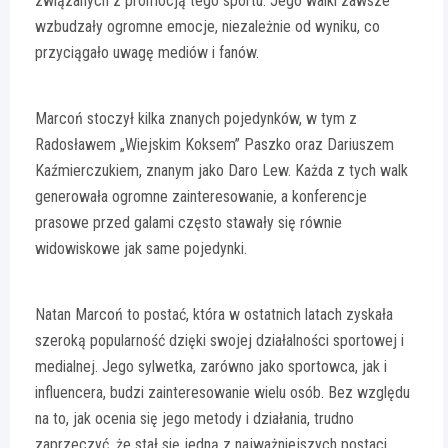
związanych z promocją tego sportu. Jego walki zawsze
wzbudzały ogromne emocje, niezależnie od wyniku, co
przyciągało uwagę mediów i fanów.
Marcoń stoczył kilka znanych pojedynków, w tym z
Radosławem „Wiejskim Koksem” Paszko oraz Dariuszem
Kaźmierczukiem, znanym jako Daro Lew. Każda z tych walk
generowała ogromne zainteresowanie, a konferencje
prasowe przed galami często stawały się równie
widowiskowe jak same pojedynki.
Natan Marcoń to postać, która w ostatnich latach zyskała
szeroką popularność dzięki swojej działalności sportowej i
medialnej. Jego sylwetka, zarówno jako sportowca, jak i
influencera, budzi zainteresowanie wielu osób. Bez względu
na to, jak ocenia się jego metody i działania, trudno
zaprzeczyć, że stał się jedną z najważniejszych postaci