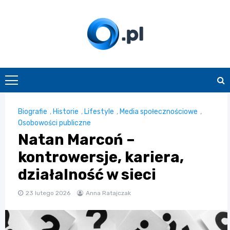
Skip
to
content
O.pl
Biografie
,
Historie
,
Lifestyle
,
Media społecznościowe
,
Osobowości publiczne
Natan Marcoń –
kontrowersje, kariera,
działalność w sieci
23 lutego 2026
Anna Ratajczak