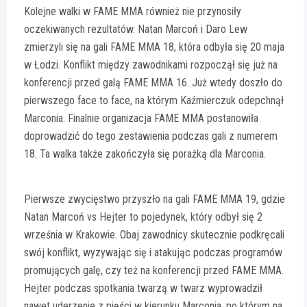
Kolejne walki w FAME MMA również nie przynosiły
oczekiwanych rezultatów. Natan Marcoń i Daro Lew
zmierzyli się na gali FAME MMA 18, która odbyła się 20 maja
w Łodzi. Konflikt między zawodnikami rozpoczął się już na
konferencji przed galą FAME MMA 16. Już wtedy doszło do
pierwszego face to face, na którym Kaźmierczuk odepchnął
Marconia. Finalnie organizacja FAME MMA postanowiła
doprowadzić do tego zestawienia podczas gali z numerem
18. Ta walka także zakończyła się porażką dla Marconia.
Pierwsze zwycięstwo przyszło na gali FAME MMA 19, gdzie
Natan Marcoń vs Hejter to pojedynek, który odbył się 2
września w Krakowie. Obaj zawodnicy skutecznie podkręcali
swój konflikt, wyzywając się i atakując podczas programów
promujących galę, czy też na konferencji przed FAME MMA.
Hejter podczas spotkania twarzą w twarz wyprowadził
nawet uderzenie z pięści w kierunku Marconia, po którym na