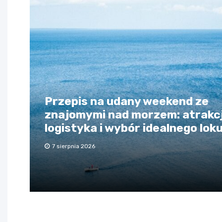
Przepis na udany weekend ze
znajomymi nad morzem: atrakcj
logistyka i wybór idealnego lok
7 sierpnia 2026