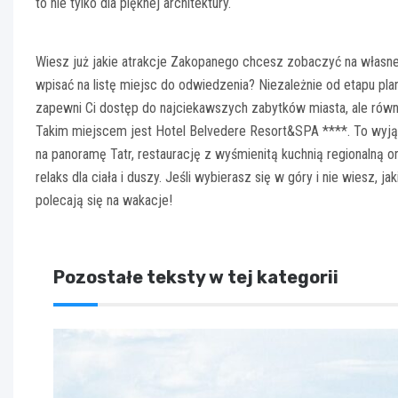
to nie tylko dla pięknej architektury.
Wiesz już jakie atrakcje Zakopanego chcesz zobaczyć na własne
wpisać na listę miejsc do odwiedzenia? Niezależnie od etapu plan
zapewni Ci dostęp do najciekawszych zabytków miasta, ale rów
Takim miejscem jest Hotel Belvedere Resort&SPA ****. To wyją
na panoramę Tatr, restaurację z wyśmienitą kuchnią regionalną 
relaks dla ciała i duszy. Jeśli wybierasz się w góry i nie wiesz, j
polecają się na wakacje!
Pozostałe teksty w tej kategorii