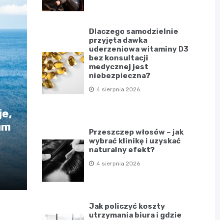
Dlaczego samodzielnie
przyjęta dawka
uderzeniowa witaminy D3
bez konsultacji
medycznej jest
niebezpieczna?
4 sierpnia 2026
e,
um
Przeszczep włosów – jak
wybrać klinikę i uzyskać
naturalny efekt?
4 sierpnia 2026
Jak policzyć koszty
utrzymania biura i gdzie