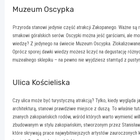
Muzeum Oscypka
Przyroda stanowi jedynie część atrakcji Zakopanego. Ważne są ró
smakowi góralskich serów. Oscypki można jeść garściami, ale m
wiedzę? Z jedynego na świecie Muzeum Oscypka. Zlokalizowane 
Oprócz sporej dawki wiedzy możesz liczyć na degustację różnyc
muzealnego sklepiku – na pewno nie wyjdziesz stamtąd z pusty
Ulica Kościeliska
Czy ulica może być turystyczną atrakcją? Tylko, kiedy wygląda j
architekturą, stanowi prawdziwe miejsce z duszą. To właśnie tut
znanych zakopiańskich rodów, wśród których warto wymienić wil
zbudowanym w stylu zakopiańskim
,
stworzonym przez Stanisława 
które skrywają prace najwybitniejszych artystów zauroczonych k