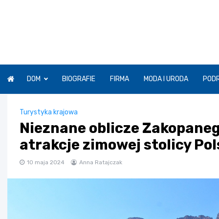
Skip
to
content
DOM
BIOGRAFIE
FIRMA
MODA I URODA
POD
Turystyka krajowa
Nieznane oblicze Zakopaneg
atrakcje zimowej stolicy Pol
10 maja 2024
Anna Ratajczak