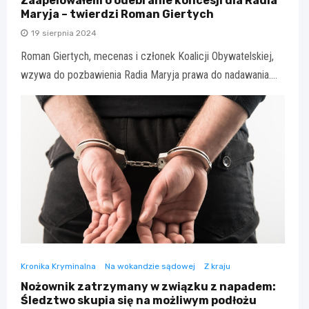
Zaapelowałem o odebranie koncesji dla Radia
Maryja – twierdzi Roman Giertych
19 sierpnia 2024
Roman Giertych, mecenas i członek Koalicji Obywatelskiej,
wzywa do pozbawienia Radia Maryja prawa do nadawania.…
Kronika Kryminalna
Na wokandzie sądowej
Z kraju
Nożownik zatrzymany w związku z napadem:
Śledztwo skupia się na możliwym podłożu