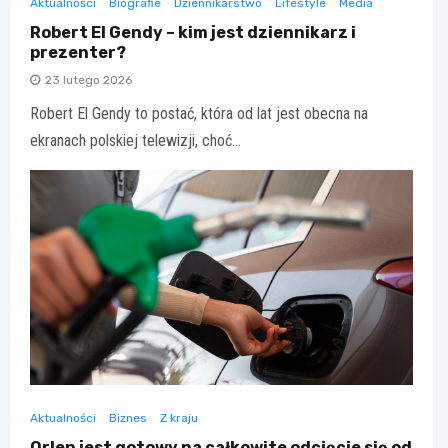
Aktualności
Biografie
Dziennikarstwo
Lifestyle
Media
Robert El Gendy – kim jest dziennikarz i
prezenter?
23 lutego 2026
Robert El Gendy to postać, która od lat jest obecna na
ekranach polskiej telewizji, choć…
Aktualności
Biznes
Z kraju
Orlen jest gotowy na całkowite odcięcie się od