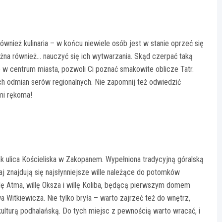
wnież kulinaria – w końcu niewiele osób jest w stanie oprzeć się
ożna również… nauczyć się ich wytwarzania. Skąd czerpać taką
w centrum miasta, pozwoli Ci poznać smakowite oblicze Tatr.
h odmian serów regionalnych. Nie zapomnij też odwiedzić
mi rękoma!
ak ulica Kościeliska w Zakopanem. Wypełniona tradycyjną góralską
aj znajdują się najsłynniejsze wille należące do potomków
lę Atma, willę Oksza i willę Koliba, będącą pierwszym domem
Witkiewicza. Nie tylko bryła – warto zajrzeć też do wnętrz,
ulturą podhalańską. Do tych miejsc z pewnością warto wracać, i