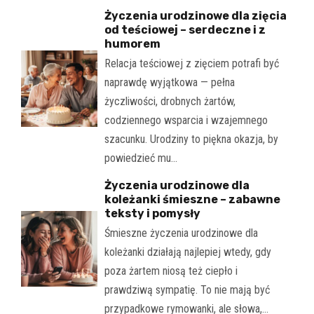
Życzenia urodzinowe dla zięcia
od teściowej – serdeczne i z
humorem
Relacja teściowej z zięciem potrafi być
naprawdę wyjątkowa — pełna
życzliwości, drobnych żartów,
codziennego wsparcia i wzajemnego
szacunku. Urodziny to piękna okazja, by
powiedzieć mu…
Życzenia urodzinowe dla
koleżanki śmieszne – zabawne
teksty i pomysły
Śmieszne życzenia urodzinowe dla
koleżanki działają najlepiej wtedy, gdy
poza żartem niosą też ciepło i
prawdziwą sympatię. To nie mają być
przypadkowe rymowanki, ale słowa,…