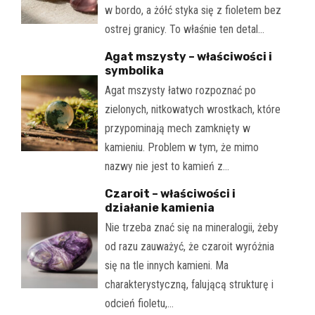
w bordo, a żółć styka się z fioletem bez
ostrej granicy. To właśnie ten detal…
Agat mszysty – właściwości i
symbolika
Agat mszysty łatwo rozpoznać po
zielonych, nitkowatych wrostkach, które
przypominają mech zamknięty w
kamieniu. Problem w tym, że mimo
nazwy nie jest to kamień z…
Czaroit – właściwości i
działanie kamienia
Nie trzeba znać się na mineralogii, żeby
od razu zauważyć, że czaroit wyróżnia
się na tle innych kamieni. Ma
charakterystyczną, falującą strukturę i
odcień fioletu,…