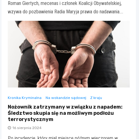
Roman Giertych, mecenas i członek Koalicji Obywatelskiej,
wzywa do pozbawienia Radia Maryja prawa do nadawania.…
Kronika Kryminalna
Na wokandzie sądowej
Z kraju
Nożownik zatrzymany w związku z napadem:
Śledztwo skupia się na możliwym podłożu
terrorystycznym
16 sierpnia 2024
Po incydencie, który miał miejsce późnym wieczorem w