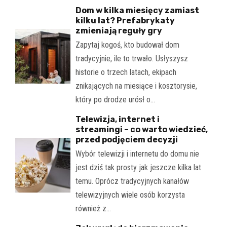
Dom w kilka miesięcy zamiast
kilku lat? Prefabrykaty
zmieniają reguły gry
Zapytaj kogoś, kto budował dom
tradycyjnie, ile to trwało. Usłyszysz
historie o trzech latach, ekipach
znikających na miesiące i kosztorysie,
który po drodze urósł o…
Telewizja, internet i
streamingi – co warto wiedzieć,
przed podjęciem decyzji
Wybór telewizji i internetu do domu nie
jest dziś tak prosty jak jeszcze kilka lat
temu. Oprócz tradycyjnych kanałów
telewizyjnych wiele osób korzysta
również z…