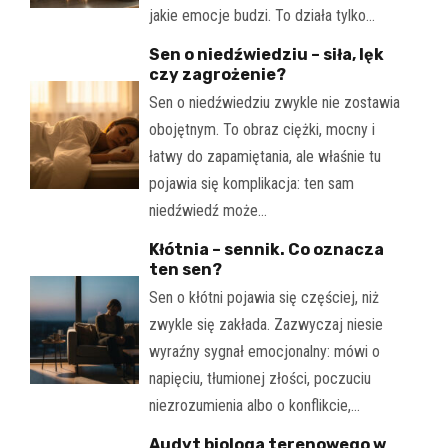
jakie emocje budzi. To działa tylko…
Sen o niedźwiedziu – siła, lęk
czy zagrożenie?
Sen o niedźwiedziu zwykle nie zostawia
obojętnym. To obraz ciężki, mocny i
łatwy do zapamiętania, ale właśnie tu
pojawia się komplikacja: ten sam
niedźwiedź może…
Kłótnia – sennik. Co oznacza
ten sen?
Sen o kłótni pojawia się częściej, niż
zwykle się zakłada. Zazwyczaj niesie
wyraźny sygnał emocjonalny: mówi o
napięciu, tłumionej złości, poczuciu
niezrozumienia albo o konflikcie,…
Audyt biologa terenowego w