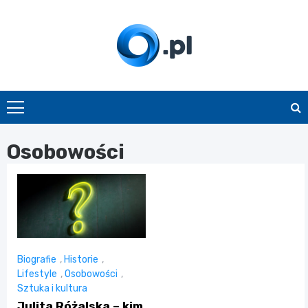
Skip
to
content
O.pl
Osobowości
Biografie
,
Historie
,
Lifestyle
,
Osobowości
,
Sztuka i kultura
Julita Różalska – kim