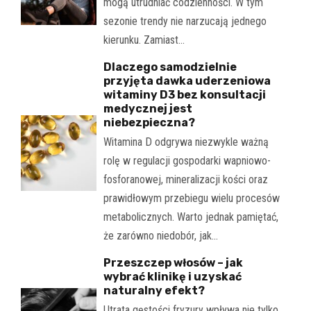
mogą utrudniać codzienności. W tym
sezonie trendy nie narzucają jednego
kierunku. Zamiast…
Dlaczego samodzielnie
przyjęta dawka uderzeniowa
witaminy D3 bez konsultacji
medycznej jest
niebezpieczna?
Witamina D odgrywa niezwykle ważną
rolę w regulacji gospodarki wapniowo-
fosforanowej, mineralizacji kości oraz
prawidłowym przebiegu wielu procesów
metabolicznych. Warto jednak pamiętać,
że zarówno niedobór, jak…
Przeszczep włosów – jak
wybrać klinikę i uzyskać
naturalny efekt?
Utrata gęstości fryzury wpływa nie tylko