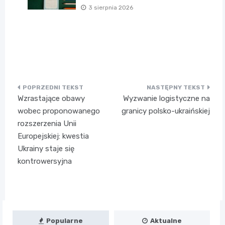
3 sierpnia 2026
Nawigacja
Wzrastające obawy
Wyzwanie logistyczne na
wpisu
wobec proponowanego
granicy polsko-ukraińskiej
rozszerzenia Unii
Europejskiej: kwestia
Ukrainy staje się
kontrowersyjna
Popularne
Aktualne