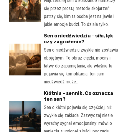
Najczęściej sen o koleżance tłumaczy
się przez prostą metodę skojarzeń:
patrzy się, kim ta osoba jest na jawie i
jakie emocje budzi. To działa tylko…
Sen o niedźwiedziu – siła, lęk
czy zagrożenie?
Sen o niedźwiedziu zwykle nie zostawia
obojętnym. To obraz ciężki, mocny i
łatwy do zapamiętania, ale właśnie tu
pojawia się komplikacja: ten sam
niedźwiedź może…
Kłótnia – sennik. Co oznacza
ten sen?
Sen o kłótni pojawia się częściej, niż
zwykle się zakłada. Zazwyczaj niesie
wyraźny sygnał emocjonalny: mówi o
napięciu, tłumionej złości, poczuciu