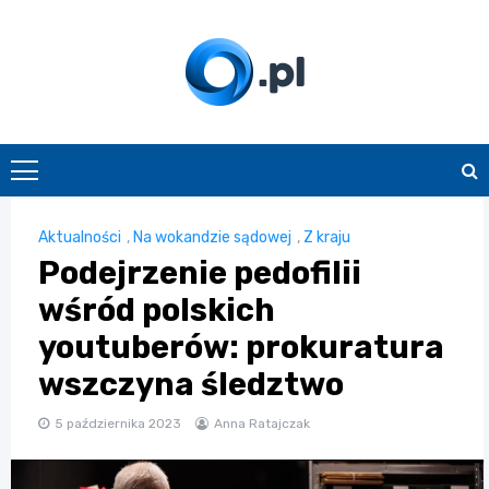
Skip
to
content
O.pl
Aktualności
,
Na wokandzie sądowej
,
Z kraju
Podejrzenie pedofilii
wśród polskich
youtuberów: prokuratura
wszczyna śledztwo
5 października 2023
Anna Ratajczak