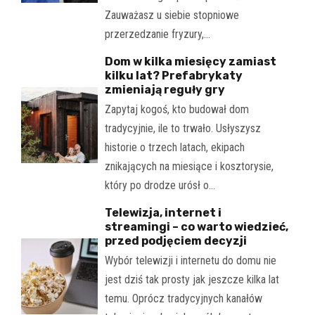
Zauważasz u siebie stopniowe
przerzedzanie fryzury,…
Dom w kilka miesięcy zamiast
kilku lat? Prefabrykaty
zmieniają reguły gry
Zapytaj kogoś, kto budował dom
tradycyjnie, ile to trwało. Usłyszysz
historie o trzech latach, ekipach
znikających na miesiące i kosztorysie,
który po drodze urósł o…
Telewizja, internet i
streamingi – co warto wiedzieć,
przed podjęciem decyzji
Wybór telewizji i internetu do domu nie
jest dziś tak prosty jak jeszcze kilka lat
temu. Oprócz tradycyjnych kanałów