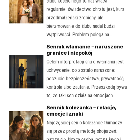
ślubu kościelnego temat wraca
regularnie: świadectwo chrztu jest, kurs
przedmałżeński zrobiony, ale
bierzmowanie do ślubu nadal budzi
wątpliwości. Problem polega na…
Sennik włamanie – naruszone
granice i niepokój
Celem interpretacji snu o włamaniu jest
uchwycenie, co zostało naruszone:
poczucie bezpieczeństwa, prywatność,
kontrola albo zaufanie. Przeszkodą bywa
to, że taki sen działa na emocjach…
Sennik koleżanka – relacje,
emocje i znaki
Najczęściej sen o koleżance tłumaczy
się przez prostą metodę skojarzeń:
patrzy się, kim ta osoba jest na jawie i