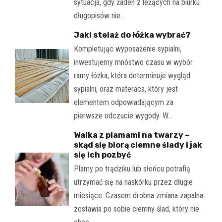
sytuacja, gdy żaden z leżących na biurku
długopisów nie…
Jaki stelaż do łóżka wybrać?
Kompletując wyposażenie sypialni,
inwestujemy mnóstwo czasu w wybór
ramy łóżka, która determinuje wygląd
sypialni, oraz materaca, który jest
elementem odpowiadającym za
pierwsze odczucie wygody. W…
Walka z plamami na twarzy –
skąd się biorą ciemne ślady i jak
się ich pozbyć
Plamy po trądziku lub słońcu potrafią
utrzymać się na naskórku przez długie
miesiące. Czasem drobna zmiana zapalna
zostawia po sobie ciemny ślad, który nie