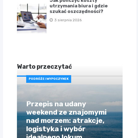
Jak policzyć koszty
utrzymania biura i gdzie
szukać oszczędności?
3 sierpnia 2026
Warto przeczytać
PODRÓŻE I WYPOCZYNEK
Przepis na udany
weekend ze znajomymi
nad morzem: atrakcje,
logistyka i wybór
idealnego lokum