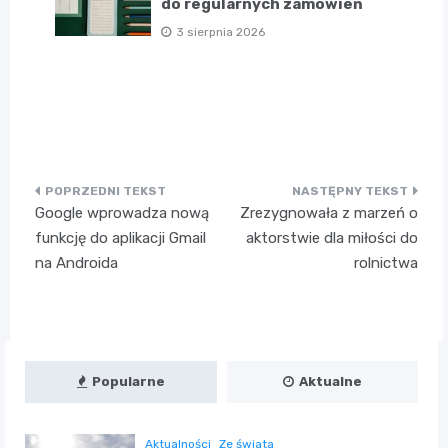
do regularnych zamówień
3 sierpnia 2026
Nawigacja
Google wprowadza nową
Zrezygnowała z marzeń o
wpisu
funkcję do aplikacji Gmail
aktorstwie dla miłości do
na Androida
rolnictwa
Popularne
Aktualne
Aktualności
Ze świata