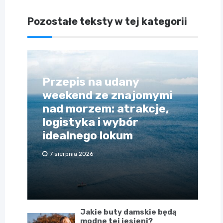
Pozostałe teksty w tej kategorii
Przepis na udany
weekend ze znajomymi
nad morzem: atrakcje,
logistyka i wybór
idealnego lokum
7 sierpnia 2026
Jakie buty damskie będą
modne tej jesieni?