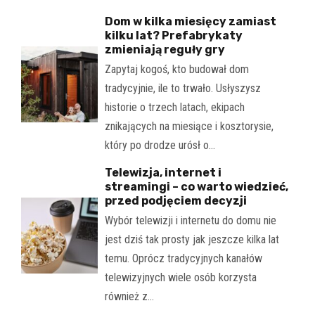
Dom w kilka miesięcy zamiast
kilku lat? Prefabrykaty
zmieniają reguły gry
Zapytaj kogoś, kto budował dom
tradycyjnie, ile to trwało. Usłyszysz
historie o trzech latach, ekipach
znikających na miesiące i kosztorysie,
który po drodze urósł o…
Telewizja, internet i
streamingi – co warto wiedzieć,
przed podjęciem decyzji
Wybór telewizji i internetu do domu nie
jest dziś tak prosty jak jeszcze kilka lat
temu. Oprócz tradycyjnych kanałów
telewizyjnych wiele osób korzysta
również z…