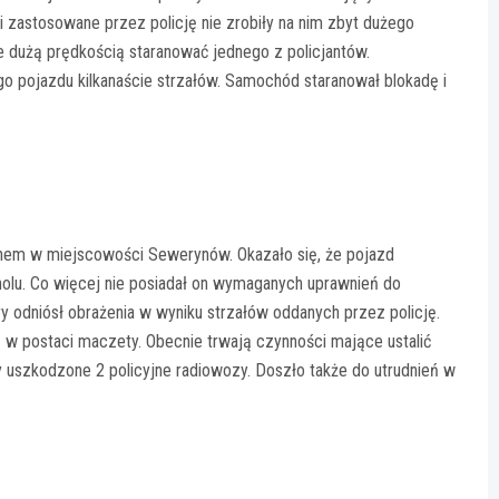
ki zastosowane przez policję nie zrobiły na nim zbyt dużego
ie dużą prędkością staranować jednego z policjantów.
o pojazdu kilkanaście strzałów. Samochód staranował blokadę i
enem w miejscowości Sewerynów. Okazało się, że pojazd
oholu. Co więcej nie posiadał on wymaganych uprawnień do
y odniósł obrażenia w wyniku strzałów oddanych przez policję.
 w postaci maczety. Obecnie trwają czynności mające ustalić
 uszkodzone 2 policyjne radiowozy. Doszło także do utrudnień w