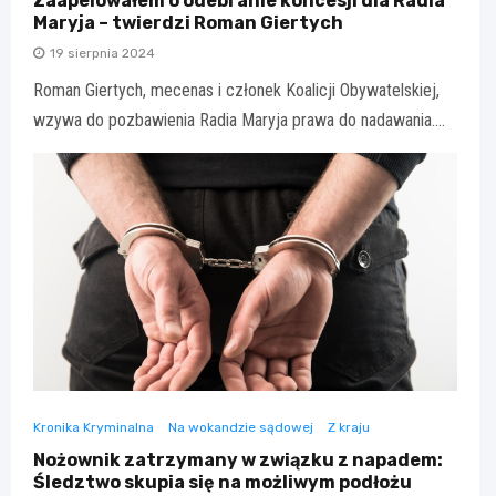
Zaapelowałem o odebranie koncesji dla Radia
Maryja – twierdzi Roman Giertych
19 sierpnia 2024
Roman Giertych, mecenas i członek Koalicji Obywatelskiej,
wzywa do pozbawienia Radia Maryja prawa do nadawania.…
Kronika Kryminalna
Na wokandzie sądowej
Z kraju
Nożownik zatrzymany w związku z napadem:
Śledztwo skupia się na możliwym podłożu