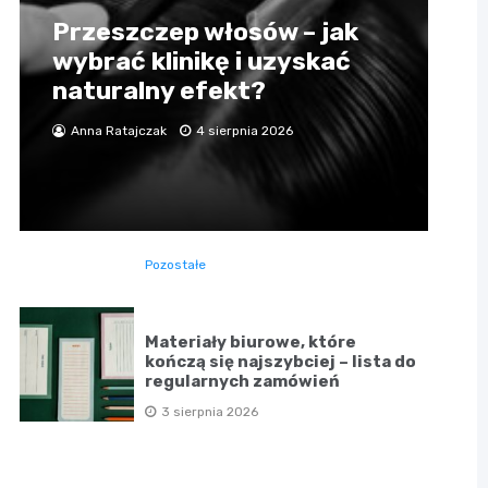
Przeszczep włosów – jak
wybrać klinikę i uzyskać
naturalny efekt?
Anna Ratajczak
4 sierpnia 2026
Pozostałe
Materiały biurowe, które
kończą się najszybciej – lista do
regularnych zamówień
3 sierpnia 2026