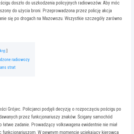
ościgu doszło do uszkodzenia policyjnych radiowozów. Aby móc
szony do użycia broni. Przeprowadzona przez policję akcja
zanie się po drogach na Mazowszu. Wszystkie szczegóły zarówno
kryj
odzone radiowozy
lans strat
ści Grójec. Policjanci podjęli decyzję o rozpoczęciu pościgu po
o dawanych przez funkcjonariuszy znaków. Ścigany samochód
 to łatwe zadanie. Prowadzący volkswagena ewidentnie nie miał
zbiec funkcjonariuszom. W pewnym momencie uciekający kierowca