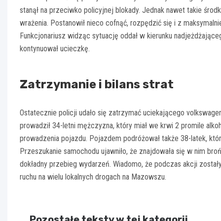
stanął na przeciwko policyjnej blokady. Jednak nawet takie środ
wrażenia. Postanowił nieco cofnąć, rozpędzić się i z maksymaln
Funkcjonariusz widząc sytuację oddał w kierunku nadjeżdżająceg
kontynuował ucieczkę.
Zatrzymanie i bilans strat
Ostatecznie policji udało się zatrzymać uciekającego volkswag
prowadził 34-letni mężczyzna, który miał we krwi 2 promile alk
prowadzenia pojazdu. Pojazdem podróżował także 38-latek, któr
Przeszukanie samochodu ujawniło, że znajdowała się w nim broń
dokładny przebieg wydarzeń. Wiadomo, że podczas akcji zostały
ruchu na wielu lokalnych drogach na Mazowszu.
Pozostałe teksty w tej kategorii