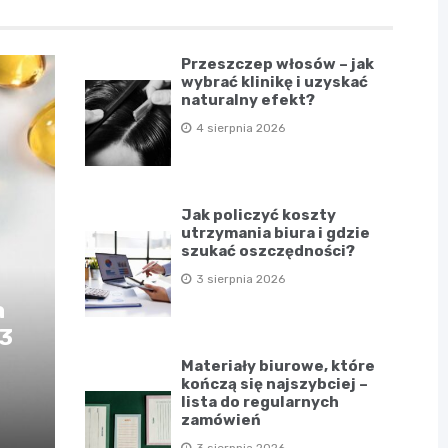
Przeszczep włosów – jak
wybrać klinikę i uzyskać
naturalny efekt?
4 sierpnia 2026
Jak policzyć koszty
utrzymania biura i gdzie
szukać oszczędności?
3 sierpnia 2026
a
D3
Materiały biurowe, które
kończą się najszybciej –
lista do regularnych
zamówień