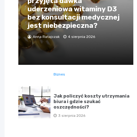
przyjęta dawka
uderzeniowa witaminy D3
bez konsultacji medycznej
jest niebezpieczna?
Anna Ratajczak
4 sierpnia 2026
Biznes
Jak policzyć koszty utrzymania
biura i gdzie szukać
oszczędności?
3 sierpnia 2026