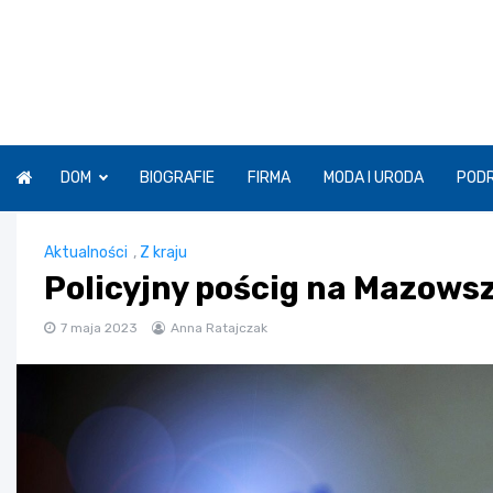
Skip
to
content
DOM
BIOGRAFIE
FIRMA
MODA I URODA
POD
Aktualności
,
Z kraju
Policyjny pościg na Mazows
7 maja 2023
Anna Ratajczak