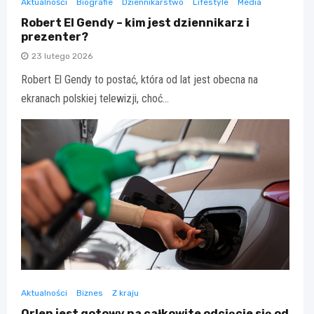
Aktualności
Biografie
Dziennikarstwo
Lifestyle
Media
Robert El Gendy – kim jest dziennikarz i
prezenter?
23 lutego 2026
Robert El Gendy to postać, która od lat jest obecna na
ekranach polskiej telewizji, choć…
Aktualności
Biznes
Z kraju
Orlen jest gotowy na całkowite odcięcie się od