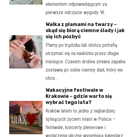
elementem odpowiadającym za
pierwsze odczucie wygody. W…
Walka z plamami na twarzy –
skąd się biorą ciemne ślady i jak
się ich pozbyć
Plamy po trądziku lub słońcu potrafią
utrzymać się na naskórku przez długie
miesiące. Czasem drobna zmiana zapalna
zostawia po sobie ciemny ślad, który nie
chce…
Wakacyjne festiwale w
Krakowie – gdzie warto się
wybrać tego lata?
Kraków latem to jedno z najbardziej
tętniących życiem miast w Polsce –
festiwale, koncerty plenerowe i
wydarzenia uliczne wypełniają kalendarz