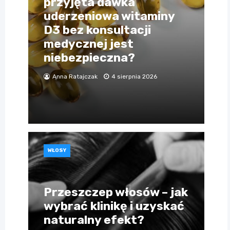
przyjęta dawka
uderzeniowa witaminy
D3 bez konsultacji
medycznej jest
niebezpieczna?
Anna Ratajczak
4 sierpnia 2026
WŁOSY
Przeszczep włosów – jak
wybrać klinikę i uzyskać
naturalny efekt?