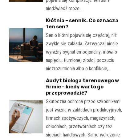
pojawia się komplikacja: ten sam
niedźwiedź może…
Kłótnia – sennik. Co oznacza
ten sen?
Sen o kłótni pojawia się częściej, niż
zwykle się zakłada. Zazwyczaj niesie
wyraźny sygnał emocjonalny: mówi o
napięciu, tłumionej złości, poczuciu
niezrozumienia albo o konflikcie,…
Audyt biologa terenowego w
firmie – kiedy warto go
przeprowadzić?
Skuteczna ochrona przed szkodnikami
jest ważna w zakładach produkcyjnych,
firmach spożywczych, magazynach,
chłodniach, przetwórniach czy też
sieciach handlowych. Samo wdrożenie