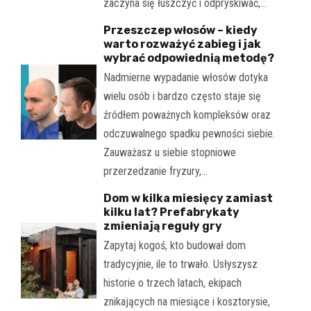
zaczyna się łuszczyć i odpryskiwać,…
Przeszczep włosów – kiedy
warto rozważyć zabieg i jak
wybrać odpowiednią metodę?
Nadmierne wypadanie włosów dotyka
wielu osób i bardzo często staje się
źródłem poważnych kompleksów oraz
odczuwalnego spadku pewności siebie.
Zauważasz u siebie stopniowe
przerzedzanie fryzury,…
Dom w kilka miesięcy zamiast
kilku lat? Prefabrykaty
zmieniają reguły gry
Zapytaj kogoś, kto budował dom
tradycyjnie, ile to trwało. Usłyszysz
historie o trzech latach, ekipach
znikających na miesiące i kosztorysie,