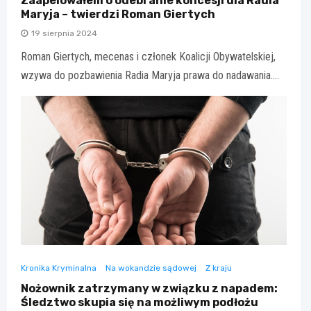
Zaapelowałem o odebranie koncesji dla Radia
Maryja – twierdzi Roman Giertych
19 sierpnia 2024
Roman Giertych, mecenas i członek Koalicji Obywatelskiej,
wzywa do pozbawienia Radia Maryja prawa do nadawania.…
Kronika Kryminalna
Na wokandzie sądowej
Z kraju
Nożownik zatrzymany w związku z napadem:
Śledztwo skupia się na możliwym podłożu