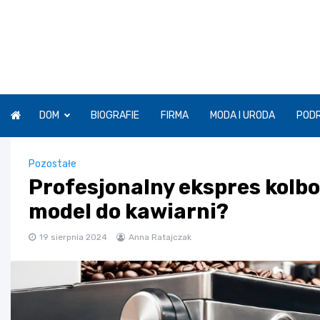
Skip
to
content
DOM
BIOGRAFIE
FIRMA
MODA I URODA
POD
Pozostałe
Profesjonalny ekspres kolbo
model do kawiarni?
19 sierpnia 2024
Anna Ratajczak