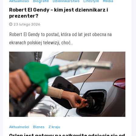
Aktualności
Biografie
Dziennikarstwo
Lifestyle
Media
Robert El Gendy – kim jest dziennikarz i
prezenter?
23 lutego 2026
Robert El Gendy to postać, która od lat jest obecna na
ekranach polskiej telewizji, choć…
Aktualności
Biznes
Z kraju
Orlen jest gotowy na całkowite odcięcie się od