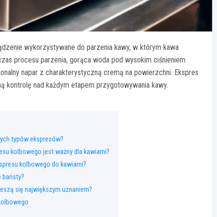
rządzenie wykorzystywane do parzenia kawy, w którym kawa
odczas procesu parzenia, gorąca woda pod wysokim ciśnieniem
jonalny napar z charakterystyczną cremą na powierzchni. Ekspres
łną kontrolę nad każdym etapem przygotowywania kawy.
nnych typów ekspresów?
su kolbowego jest ważny dla kawiarni?
spresu kolbowego do kawiarni?
 baristy?
ieszą się największym uznaniem?
 kolbowego