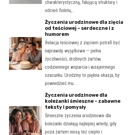
charakterystyczną, falującą strukturę i
odcień fioletu,…
Życzenia urodzinowe dla zięcia
od teściowej – serdeczne i z
humorem
Relacja teściowej z zięciem potrafi być
naprawdę wyjątkowa — pełna
życzliwości, drobnych żartów,
codziennego wsparcia i wzajemnego
szacunku. Urodziny to piękna okazja, by
powiedzieć mu…
Życzenia urodzinowe dla
koleżanki śmieszne – zabawne
teksty i pomysły
Śmieszne życzenia urodzinowe dla
koleżanki działają najlepiej wtedy, gdy
poza żartem niosą też ciepło i