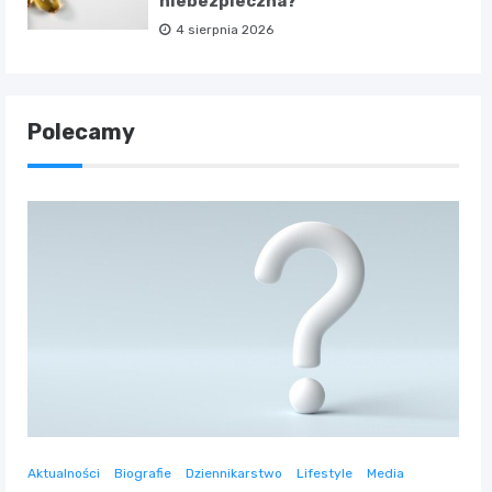
niebezpieczna?
4 sierpnia 2026
Polecamy
Aktualności
Biografie
Dziennikarstwo
Lifestyle
Media