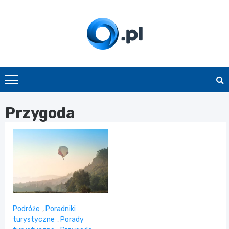
Skip
to
content
O.pl
Przygoda
Podróże
,
Poradniki
turystyczne
,
Porady