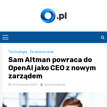
Skip
to
content
O.pl
Technologia
,
Ze świata nauki
Sam Altman powraca do
OpenAI jako CEO z nowym
zarządem
23 listopada 2023
Anna Ratajczak