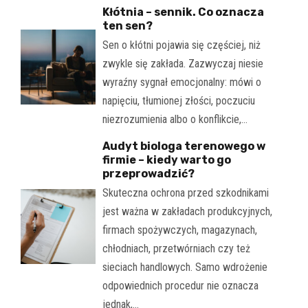
Kłótnia – sennik. Co oznacza
ten sen?
Sen o kłótni pojawia się częściej, niż
zwykle się zakłada. Zazwyczaj niesie
wyraźny sygnał emocjonalny: mówi o
napięciu, tłumionej złości, poczuciu
niezrozumienia albo o konflikcie,…
Audyt biologa terenowego w
firmie – kiedy warto go
przeprowadzić?
Skuteczna ochrona przed szkodnikami
jest ważna w zakładach produkcyjnych,
firmach spożywczych, magazynach,
chłodniach, przetwórniach czy też
sieciach handlowych. Samo wdrożenie
odpowiednich procedur nie oznacza
jednak,…