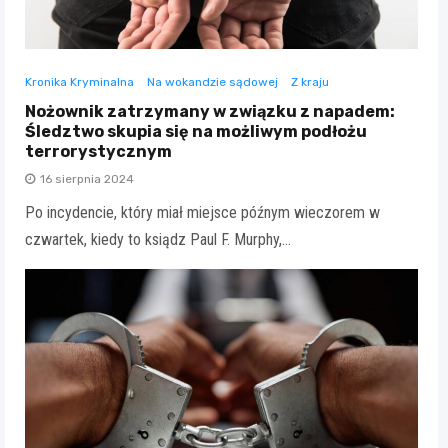
Kronika Kryminalna
Na wokandzie sądowej
Z kraju
Nożownik zatrzymany w związku z napadem:
Śledztwo skupia się na możliwym podłożu
terrorystycznym
16 sierpnia 2024
Po incydencie, który miał miejsce późnym wieczorem w
czwartek, kiedy to ksiądz Paul F. Murphy,…