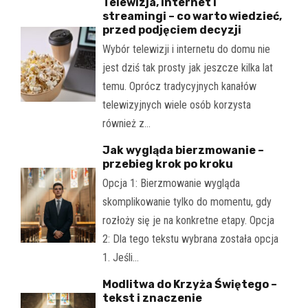
Telewizja, internet i
streamingi – co warto wiedzieć,
przed podjęciem decyzji
Wybór telewizji i internetu do domu nie
jest dziś tak prosty jak jeszcze kilka lat
temu. Oprócz tradycyjnych kanałów
telewizyjnych wiele osób korzysta
również z…
Jak wygląda bierzmowanie –
przebieg krok po kroku
Opcja 1: Bierzmowanie wygląda
skomplikowanie tylko do momentu, gdy
rozłoży się je na konkretne etapy. Opcja
2: Dla tego tekstu wybrana została opcja
1. Jeśli…
Modlitwa do Krzyża Świętego –
tekst i znaczenie