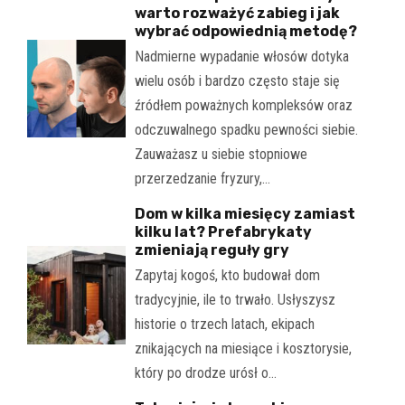
warto rozważyć zabieg i jak
wybrać odpowiednią metodę?
Nadmierne wypadanie włosów dotyka
wielu osób i bardzo często staje się
źródłem poważnych kompleksów oraz
odczuwalnego spadku pewności siebie.
Zauważasz u siebie stopniowe
przerzedzanie fryzury,…
Dom w kilka miesięcy zamiast
kilku lat? Prefabrykaty
zmieniają reguły gry
Zapytaj kogoś, kto budował dom
tradycyjnie, ile to trwało. Usłyszysz
historie o trzech latach, ekipach
znikających na miesiące i kosztorysie,
który po drodze urósł o…