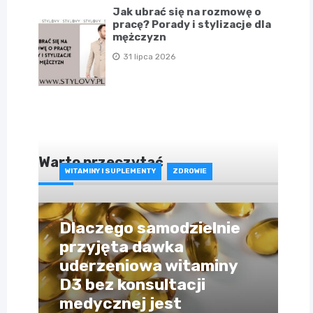
Jak ubrać się na rozmowę o
pracę? Porady i stylizacje dla
mężczyzn
31 lipca 2026
Warto przeczytać
WITAMINY I SUPLEMENTY
ZDROWIE
Dlaczego samodzielnie
przyjęta dawka
uderzeniowa witaminy
D3 bez konsultacji
medycznej jest