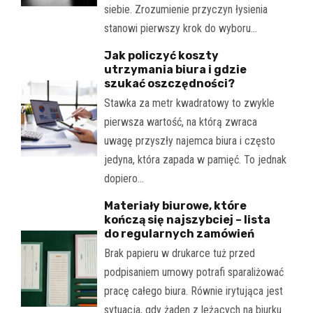
siebie. Zrozumienie przyczyn łysienia
stanowi pierwszy krok do wyboru…
Jak policzyć koszty
utrzymania biura i gdzie
szukać oszczędności?
Stawka za metr kwadratowy to zwykle
pierwsza wartość, na którą zwraca
uwagę przyszły najemca biura i często
jedyna, która zapada w pamięć. To jednak
dopiero…
Materiały biurowe, które
kończą się najszybciej – lista
do regularnych zamówień
Brak papieru w drukarce tuż przed
podpisaniem umowy potrafi sparaliżować
pracę całego biura. Równie irytująca jest
sytuacja, gdy żaden z leżących na biurku