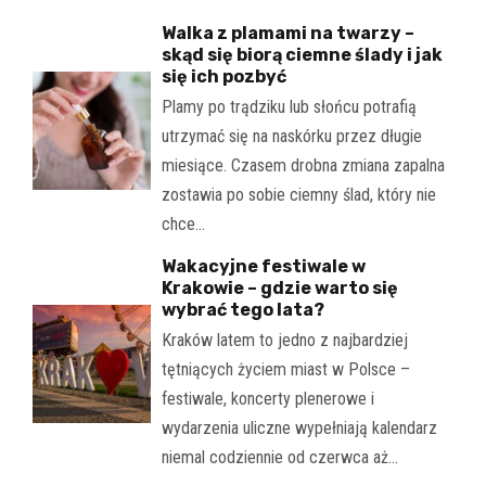
Walka z plamami na twarzy –
skąd się biorą ciemne ślady i jak
się ich pozbyć
Plamy po trądziku lub słońcu potrafią
utrzymać się na naskórku przez długie
miesiące. Czasem drobna zmiana zapalna
zostawia po sobie ciemny ślad, który nie
chce…
Wakacyjne festiwale w
Krakowie – gdzie warto się
wybrać tego lata?
Kraków latem to jedno z najbardziej
tętniących życiem miast w Polsce –
festiwale, koncerty plenerowe i
wydarzenia uliczne wypełniają kalendarz
niemal codziennie od czerwca aż…