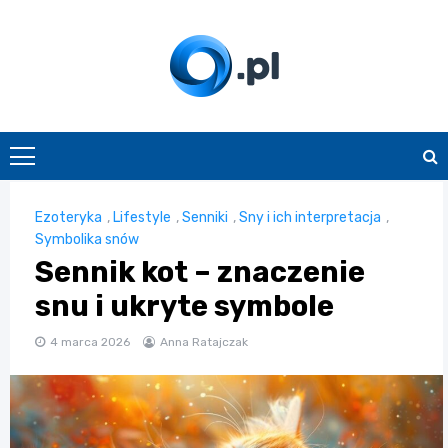
Skip
to
content
O.pl
Ezoteryka
,
Lifestyle
,
Senniki
,
Sny i ich interpretacja
,
Symbolika snów
Sennik kot – znaczenie
snu i ukryte symbole
4 marca 2026
Anna Ratajczak