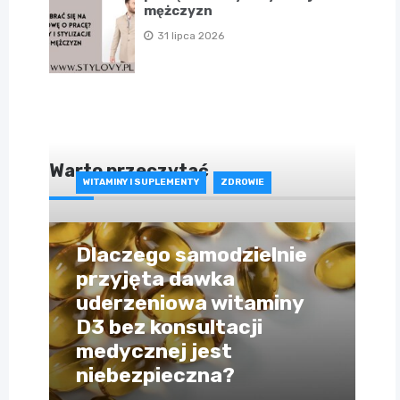
mężczyzn
31 lipca 2026
Warto przeczytać
WITAMINY I SUPLEMENTY
ZDROWIE
Dlaczego samodzielnie
przyjęta dawka
uderzeniowa witaminy
D3 bez konsultacji
medycznej jest
niebezpieczna?