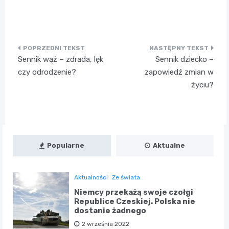
Nawigacja
Sennik wąż – zdrada, lęk
Sennik dziecko –
wpisu
czy odrodzenie?
zapowiedź zmian w
życiu?
Popularne
Aktualne
Aktualności
Ze świata
Niemcy przekażą swoje czołgi
Republice Czeskiej. Polska nie
dostanie żadnego
2 września 2022