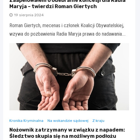
Zaapelowałem o odebranie koncesji dla Radia
Maryja – twierdzi Roman Giertych
19 sierpnia 2024
Roman Giertych, mecenas i członek Koalicji Obywatelskiej,
wzywa do pozbawienia Radia Maryja prawa do nadawania.…
Kronika Kryminalna
Na wokandzie sądowej
Z kraju
Nożownik zatrzymany w związku z napadem:
Śledztwo skupia się na możliwym podłożu