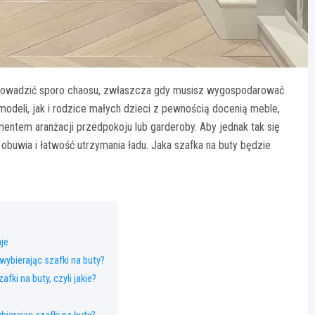
rowadzić sporo chaosu, zwłaszcza gdy musisz wygospodarować
modeli, jak i rodzice małych dzieci z pewnością docenią meble,
ementem aranżacji przedpokoju lub garderoby. Aby jednak tak się
buwia i łatwość utrzymania ładu. Jaka szafka na buty będzie
aje
wybierając szafki na buty?
fki na buty, czyli jakie?