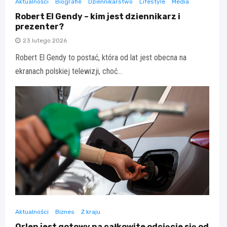
Aktualności
Biografie
Dziennikarstwo
Lifestyle
Media
Robert El Gendy – kim jest dziennikarz i
prezenter?
23 lutego 2026
Robert El Gendy to postać, która od lat jest obecna na
ekranach polskiej telewizji, choć…
Aktualności
Biznes
Z kraju
Orlen jest gotowy na całkowite odcięcie się od