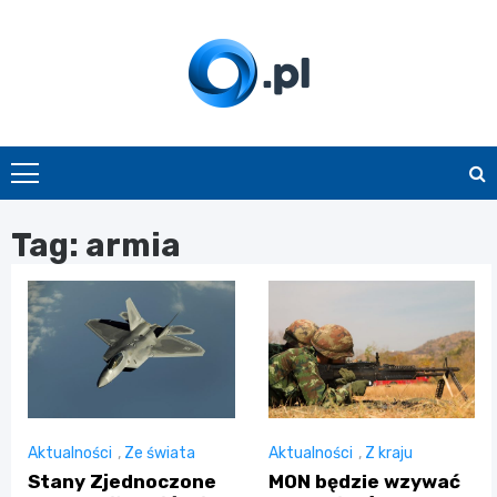
Skip
to
content
O.pl
Tag:
armia
Aktualności
,
Ze świata
Aktualności
,
Z kraju
Stany Zjednoczone
MON będzie wzywać