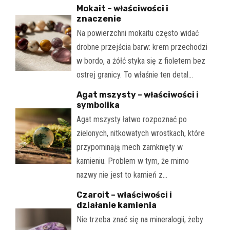
Mokait – właściwości i
znaczenie
Na powierzchni mokaitu często widać
drobne przejścia barw: krem przechodzi
w bordo, a żółć styka się z fioletem bez
ostrej granicy. To właśnie ten detal…
Agat mszysty – właściwości i
symbolika
Agat mszysty łatwo rozpoznać po
zielonych, nitkowatych wrostkach, które
przypominają mech zamknięty w
kamieniu. Problem w tym, że mimo
nazwy nie jest to kamień z…
Czaroit – właściwości i
działanie kamienia
Nie trzeba znać się na mineralogii, żeby