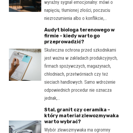
wyraźny sygnał emocjonalny: mówi o
napięciu, tłumionej złości, poczuciu
niezrozumienia albo o konflikcie,…
Audyt biologa terenowego w
firmie – kiedy warto go
przeprowadzić?
Skuteczna ochrona przed szkodnikami
jest ważna w zakładach produkcyjnych,
firmach spożywczych, magazynach,
chłodniach, przetwórniach czy też
sieciach handlowych. Samo wdrożenie
odpowiednich procedur nie oznacza
jednak,…
Stal, granit czy ceramika –
który materiał zlewozmywaka
warto wybrać?
Wybór zlewozmywaka ma ogromny