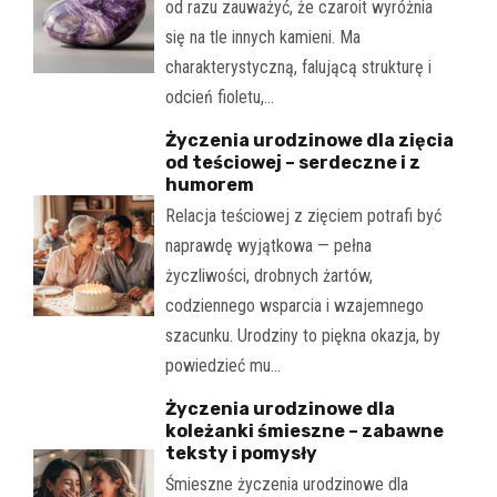
od razu zauważyć, że czaroit wyróżnia
się na tle innych kamieni. Ma
charakterystyczną, falującą strukturę i
odcień fioletu,…
Życzenia urodzinowe dla zięcia
od teściowej – serdeczne i z
humorem
Relacja teściowej z zięciem potrafi być
naprawdę wyjątkowa — pełna
życzliwości, drobnych żartów,
codziennego wsparcia i wzajemnego
szacunku. Urodziny to piękna okazja, by
powiedzieć mu…
Życzenia urodzinowe dla
koleżanki śmieszne – zabawne
teksty i pomysły
Śmieszne życzenia urodzinowe dla