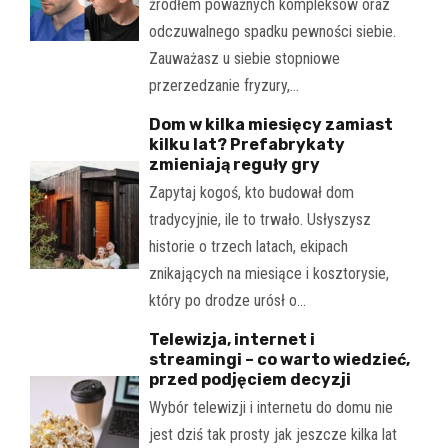
źródłem poważnych kompleksów oraz
odczuwalnego spadku pewności siebie.
Zauważasz u siebie stopniowe
przerzedzanie fryzury,…
Dom w kilka miesięcy zamiast
kilku lat? Prefabrykaty
zmieniają reguły gry
Zapytaj kogoś, kto budował dom
tradycyjnie, ile to trwało. Usłyszysz
historie o trzech latach, ekipach
znikających na miesiące i kosztorysie,
który po drodze urósł o…
Telewizja, internet i
streamingi – co warto wiedzieć,
przed podjęciem decyzji
Wybór telewizji i internetu do domu nie
jest dziś tak prosty jak jeszcze kilka lat