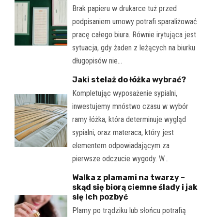
Brak papieru w drukarce tuż przed
podpisaniem umowy potrafi sparaliżować
pracę całego biura. Równie irytująca jest
sytuacja, gdy żaden z leżących na biurku
długopisów nie…
Jaki stelaż do łóżka wybrać?
Kompletując wyposażenie sypialni,
inwestujemy mnóstwo czasu w wybór
ramy łóżka, która determinuje wygląd
sypialni, oraz materaca, który jest
elementem odpowiadającym za
pierwsze odczucie wygody. W…
Walka z plamami na twarzy –
skąd się biorą ciemne ślady i jak
się ich pozbyć
Plamy po trądziku lub słońcu potrafią