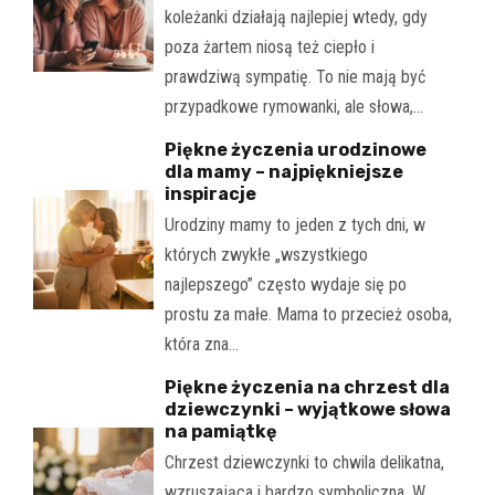
koleżanki działają najlepiej wtedy, gdy
poza żartem niosą też ciepło i
prawdziwą sympatię. To nie mają być
przypadkowe rymowanki, ale słowa,…
Piękne życzenia urodzinowe
dla mamy – najpiękniejsze
inspiracje
Urodziny mamy to jeden z tych dni, w
których zwykłe „wszystkiego
najlepszego” często wydaje się po
prostu za małe. Mama to przecież osoba,
która zna…
Piękne życzenia na chrzest dla
dziewczynki – wyjątkowe słowa
na pamiątkę
Chrzest dziewczynki to chwila delikatna,
wzruszająca i bardzo symboliczna. W