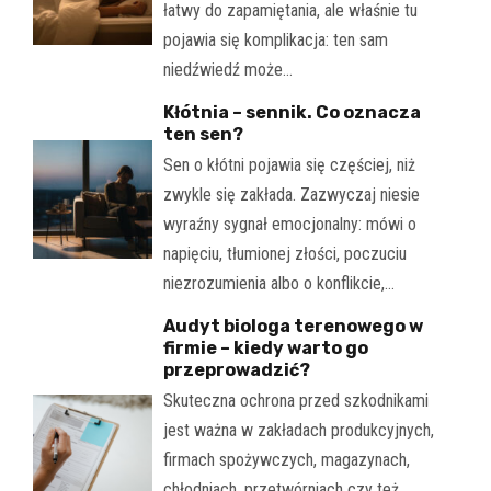
łatwy do zapamiętania, ale właśnie tu
pojawia się komplikacja: ten sam
niedźwiedź może…
Kłótnia – sennik. Co oznacza
ten sen?
Sen o kłótni pojawia się częściej, niż
zwykle się zakłada. Zazwyczaj niesie
wyraźny sygnał emocjonalny: mówi o
napięciu, tłumionej złości, poczuciu
niezrozumienia albo o konflikcie,…
Audyt biologa terenowego w
firmie – kiedy warto go
przeprowadzić?
Skuteczna ochrona przed szkodnikami
jest ważna w zakładach produkcyjnych,
firmach spożywczych, magazynach,
chłodniach, przetwórniach czy też