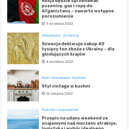
Rosja będzie sprzedawać
pszenicę, gaz i ropę do
Afganistanu – zawarto wstępne
porozumienie
3 września 2022
Aktualności
Ze świata
Szwecja deklaruje zakup 40
tysięcy ton zboża z Ukrainy – dla
głodujących krajów
4 września 2022
Dom i mieszkanie
Kuchnia
Styl vintage w kuchni
12 sierpnia 2022
Podróże i wypoczynek
Przepis na udany weekend ze
znajomymi nad morzem: atrakcje,
logistyka i wybór idealnego