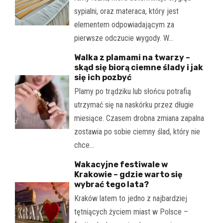
sypialni, oraz materaca, który jest
elementem odpowiadającym za
pierwsze odczucie wygody. W…
Walka z plamami na twarzy –
skąd się biorą ciemne ślady i jak
się ich pozbyć
Plamy po trądziku lub słońcu potrafią
utrzymać się na naskórku przez długie
miesiące. Czasem drobna zmiana zapalna
zostawia po sobie ciemny ślad, który nie
chce…
Wakacyjne festiwale w
Krakowie – gdzie warto się
wybrać tego lata?
Kraków latem to jedno z najbardziej
tętniących życiem miast w Polsce –