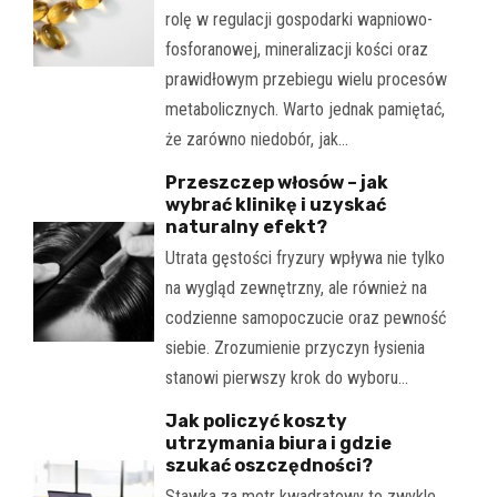
rolę w regulacji gospodarki wapniowo-
fosforanowej, mineralizacji kości oraz
prawidłowym przebiegu wielu procesów
metabolicznych. Warto jednak pamiętać,
że zarówno niedobór, jak…
Przeszczep włosów – jak
wybrać klinikę i uzyskać
naturalny efekt?
Utrata gęstości fryzury wpływa nie tylko
na wygląd zewnętrzny, ale również na
codzienne samopoczucie oraz pewność
siebie. Zrozumienie przyczyn łysienia
stanowi pierwszy krok do wyboru…
Jak policzyć koszty
utrzymania biura i gdzie
szukać oszczędności?
Stawka za metr kwadratowy to zwykle