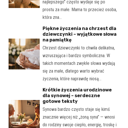
najlepszego” często wydaje się po
prostu za małe. Mama to przecież osoba,
która zna…
Piękne życzenia na chrzest dla
dziewczynki – wyjątkowe słowa
na pamiątkę
Chrzest dziewczynki to chwila delikatna,
wzruszająca i bardzo symboliczna. W
takich momentach zwykłe słowa wydają
się za małe, dlatego warto wybrać
życzenia, które naprawdę niosą…
Krótkie życzenia urodzinowe
dla synowej – serdeczne
gotowe teksty
Synowa bardzo często staje się kimś
znacznie więcej niż „żoną syna” — wnosi
do rodziny swoje ciepło, energię, troskę i