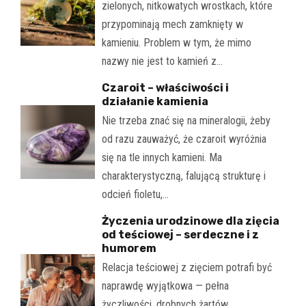
zielonych, nitkowatych wrostkach, które
przypominają mech zamknięty w
kamieniu. Problem w tym, że mimo
nazwy nie jest to kamień z…
Czaroit – właściwości i
działanie kamienia
Nie trzeba znać się na mineralogii, żeby
od razu zauważyć, że czaroit wyróżnia
się na tle innych kamieni. Ma
charakterystyczną, falującą strukturę i
odcień fioletu,…
Życzenia urodzinowe dla zięcia
od teściowej – serdeczne i z
humorem
Relacja teściowej z zięciem potrafi być
naprawdę wyjątkowa — pełna
życzliwości, drobnych żartów,