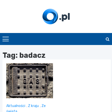
Skip
to
content
O.pl
Tag:
badacz
Aktualności
,
Z kraju
,
Ze
świata