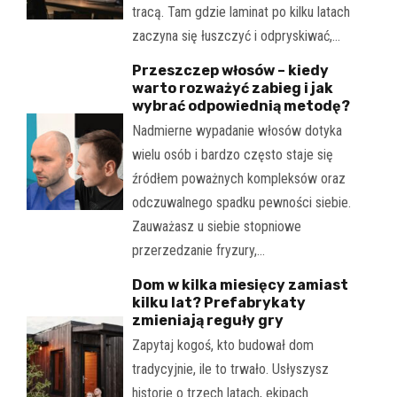
tracą. Tam gdzie laminat po kilku latach
zaczyna się łuszczyć i odpryskiwać,…
Przeszczep włosów – kiedy
warto rozważyć zabieg i jak
wybrać odpowiednią metodę?
Nadmierne wypadanie włosów dotyka
wielu osób i bardzo często staje się
źródłem poważnych kompleksów oraz
odczuwalnego spadku pewności siebie.
Zauważasz u siebie stopniowe
przerzedzanie fryzury,…
Dom w kilka miesięcy zamiast
kilku lat? Prefabrykaty
zmieniają reguły gry
Zapytaj kogoś, kto budował dom
tradycyjnie, ile to trwało. Usłyszysz
historie o trzech latach, ekipach