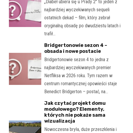
„Diabeł ubiera się u Prady 2" to jeden z
najbardziej wyczekiwanych sequeli
ostatnich dekad – film, który zebrał
oryginalną obsadę po dwudziestu latach i
trafił…
Bridgertonowie sezon 4 –
obsada i nowe postacie
Bridgertonowie sezon 4 to jedna z
najbardziej wyczekiwanych premier
Netfliksa w 2026 roku. Tym razem w
centrum romantycznej opowieści staje
Benedict Bridgerton – postać, na…
Jak czytać projekt domu
modułowego? Elementy,
których nie pokaże sama
wizualizacja
Nowoczesna bryła, duże przeszklenia i