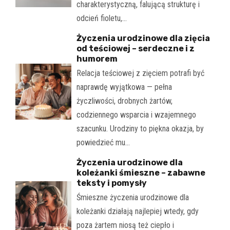
charakterystyczną, falującą strukturę i
odcień fioletu,…
Życzenia urodzinowe dla zięcia
od teściowej – serdeczne i z
humorem
Relacja teściowej z zięciem potrafi być
naprawdę wyjątkowa — pełna
życzliwości, drobnych żartów,
codziennego wsparcia i wzajemnego
szacunku. Urodziny to piękna okazja, by
powiedzieć mu…
Życzenia urodzinowe dla
koleżanki śmieszne – zabawne
teksty i pomysły
Śmieszne życzenia urodzinowe dla
koleżanki działają najlepiej wtedy, gdy
poza żartem niosą też ciepło i