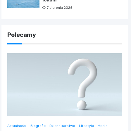
lokum
7 sierpnia 2026
Polecamy
Aktualności
Biografie
Dziennikarstwo
Lifestyle
Media