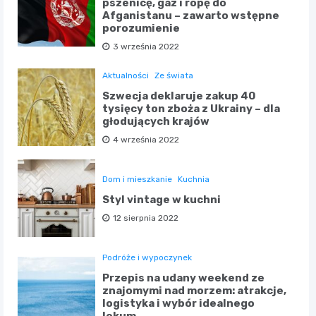
pszenicę, gaz i ropę do
Afganistanu – zawarto wstępne
porozumienie
3 września 2022
Aktualności
Ze świata
Szwecja deklaruje zakup 40
tysięcy ton zboża z Ukrainy – dla
głodujących krajów
4 września 2022
Dom i mieszkanie
Kuchnia
Styl vintage w kuchni
12 sierpnia 2022
Podróże i wypoczynek
Przepis na udany weekend ze
znajomymi nad morzem: atrakcje,
logistyka i wybór idealnego