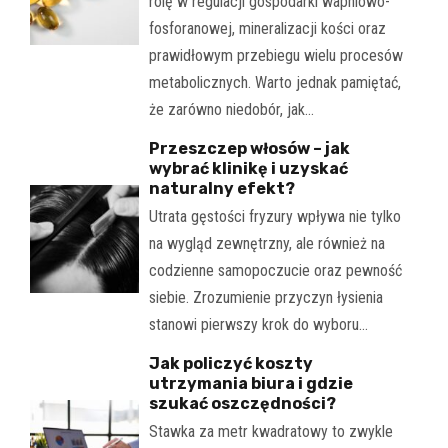
rolę w regulacji gospodarki wapniowo-
fosforanowej, mineralizacji kości oraz
prawidłowym przebiegu wielu procesów
metabolicznych. Warto jednak pamiętać,
że zarówno niedobór, jak…
Przeszczep włosów – jak
wybrać klinikę i uzyskać
naturalny efekt?
Utrata gęstości fryzury wpływa nie tylko
na wygląd zewnętrzny, ale również na
codzienne samopoczucie oraz pewność
siebie. Zrozumienie przyczyn łysienia
stanowi pierwszy krok do wyboru…
Jak policzyć koszty
utrzymania biura i gdzie
szukać oszczędności?
Stawka za metr kwadratowy to zwykle