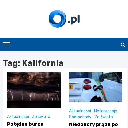
Skip
to
content
O.pl
Tag:
Kalifornia
Aktualności
,
Motoryzacja
,
Aktualności
,
Ze świata
Samochody
,
Ze świata
Potężne burze
Niedobory prądu po