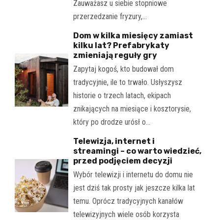
Zauważasz u siebie stopniowe
przerzedzanie fryzury,…
Dom w kilka miesięcy zamiast
kilku lat? Prefabrykaty
zmieniają reguły gry
Zapytaj kogoś, kto budował dom
tradycyjnie, ile to trwało. Usłyszysz
historie o trzech latach, ekipach
znikających na miesiące i kosztorysie,
który po drodze urósł o…
Telewizja, internet i
streamingi – co warto wiedzieć,
przed podjęciem decyzji
Wybór telewizji i internetu do domu nie
jest dziś tak prosty jak jeszcze kilka lat
temu. Oprócz tradycyjnych kanałów
telewizyjnych wiele osób korzysta