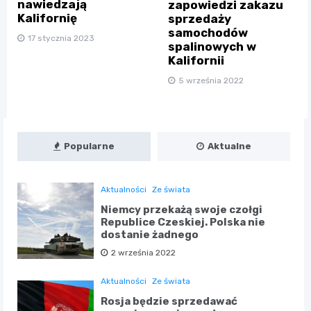
nawiedzają
zapowiedzi zakazu
Kalifornię
sprzedaży
samochodów
17 stycznia 2023
spalinowych w
Kalifornii
5 września 2022
Popularne
Aktualne
Aktualności
Ze świata
Niemcy przekażą swoje czołgi
Republice Czeskiej. Polska nie
dostanie żadnego
2 września 2022
Aktualności
Ze świata
Rosja będzie sprzedawać