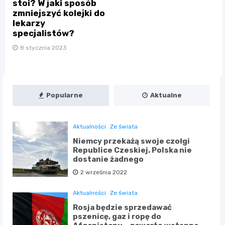
stoi? W jaki sposób
zmniejszyć kolejki do
lekarzy
specjalistów?
8 stycznia 2023
Popularne
Aktualne
Aktualności
Ze świata
Niemcy przekażą swoje czołgi
Republice Czeskiej. Polska nie
dostanie żadnego
2 września 2022
Aktualności
Ze świata
Rosja będzie sprzedawać
pszenicę, gaz i ropę do