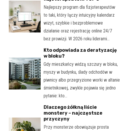
Najlepszy program dla fizjoterapeutów
to taki, który łączy intuicyjny kalendarz
wizyt, szybkie i bezproblemowe
działanie oraz rejestrację online 24/7
bez prowizji. W 2026 roku liderami…
Kto odpowiada za deratyzację
w bloku?
Gdy mieszkańcy widzą szczury w bloku,
myszy w budynku, ślady odchodów w
piwnicy albo przegryzione worki w altanie
śmietnikowej, zwykle pojawia się jedno
pytanie: kto…
Dlaczego żółkną liście
monstery – najczęstsze
przyczyny
Przy monsterze obowiązuje prosta