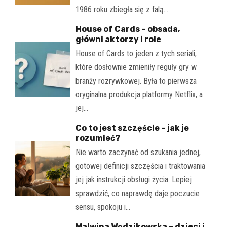
1986 roku zbiegła się z falą…
House of Cards – obsada,
główni aktorzy i role
House of Cards to jeden z tych seriali,
które dosłownie zmieniły reguły gry w
branży rozrywkowej. Była to pierwsza
oryginalna produkcja platformy Netflix, a
jej…
Co to jest szczęście – jak je
rozumieć?
Nie warto zaczynać od szukania jednej,
gotowej definicji szczęścia i traktowania
jej jak instrukcji obsługi życia. Lepiej
sprawdzić, co naprawdę daje poczucie
sensu, spokoju i…
Malwina Wędzikowska – dzieci i