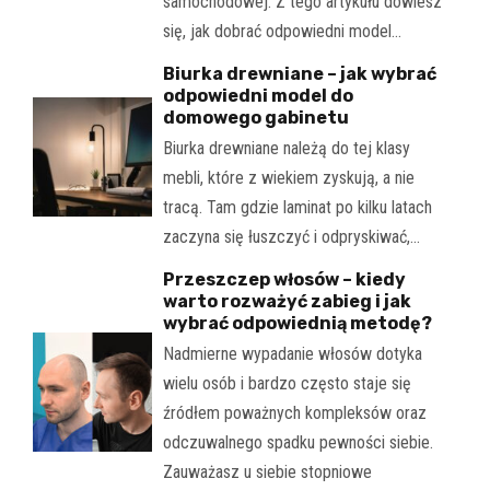
samochodowej. Z tego artykułu dowiesz
się, jak dobrać odpowiedni model…
Biurka drewniane – jak wybrać
odpowiedni model do
domowego gabinetu
Biurka drewniane należą do tej klasy
mebli, które z wiekiem zyskują, a nie
tracą. Tam gdzie laminat po kilku latach
zaczyna się łuszczyć i odpryskiwać,…
Przeszczep włosów – kiedy
warto rozważyć zabieg i jak
wybrać odpowiednią metodę?
Nadmierne wypadanie włosów dotyka
wielu osób i bardzo często staje się
źródłem poważnych kompleksów oraz
odczuwalnego spadku pewności siebie.
Zauważasz u siebie stopniowe