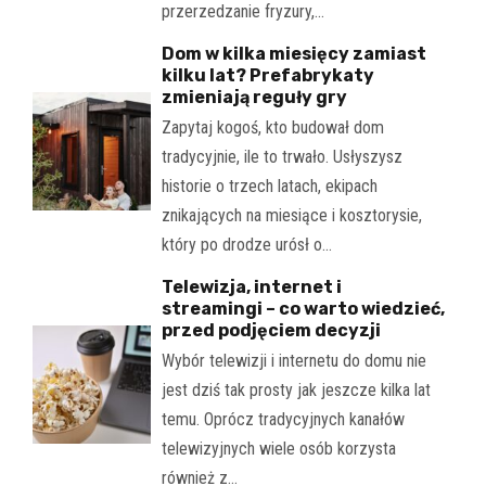
przerzedzanie fryzury,…
Dom w kilka miesięcy zamiast
kilku lat? Prefabrykaty
zmieniają reguły gry
Zapytaj kogoś, kto budował dom
tradycyjnie, ile to trwało. Usłyszysz
historie o trzech latach, ekipach
znikających na miesiące i kosztorysie,
który po drodze urósł o…
Telewizja, internet i
streamingi – co warto wiedzieć,
przed podjęciem decyzji
Wybór telewizji i internetu do domu nie
jest dziś tak prosty jak jeszcze kilka lat
temu. Oprócz tradycyjnych kanałów
telewizyjnych wiele osób korzysta
również z…