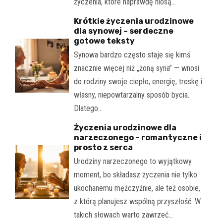
życzenia, które naprawdę niosą…
Krótkie życzenia urodzinowe
dla synowej – serdeczne
gotowe teksty
Synowa bardzo często staje się kimś
znacznie więcej niż „żoną syna” — wnosi
do rodziny swoje ciepło, energię, troskę i
własny, niepowtarzalny sposób bycia.
Dlatego…
Życzenia urodzinowe dla
narzeczonego – romantyczne i
prosto z serca
Urodziny narzeczonego to wyjątkowy
moment, bo składasz życzenia nie tylko
ukochanemu mężczyźnie, ale też osobie,
z którą planujesz wspólną przyszłość. W
takich słowach warto zawrzeć…