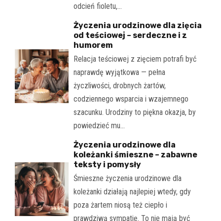
odcień fioletu,…
Życzenia urodzinowe dla zięcia
od teściowej – serdeczne i z
humorem
Relacja teściowej z zięciem potrafi być
naprawdę wyjątkowa — pełna
życzliwości, drobnych żartów,
codziennego wsparcia i wzajemnego
szacunku. Urodziny to piękna okazja, by
powiedzieć mu…
Życzenia urodzinowe dla
koleżanki śmieszne – zabawne
teksty i pomysły
Śmieszne życzenia urodzinowe dla
koleżanki działają najlepiej wtedy, gdy
poza żartem niosą też ciepło i
prawdziwą sympatię. To nie mają być