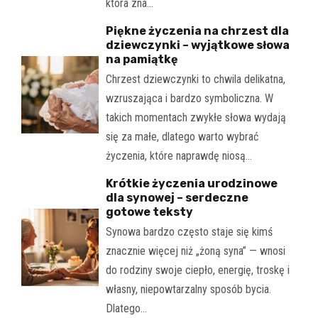
która zna…
Piękne życzenia na chrzest dla
dziewczynki – wyjątkowe słowa
na pamiątkę
Chrzest dziewczynki to chwila delikatna,
wzruszająca i bardzo symboliczna. W
takich momentach zwykłe słowa wydają
się za małe, dlatego warto wybrać
życzenia, które naprawdę niosą…
Krótkie życzenia urodzinowe
dla synowej – serdeczne
gotowe teksty
Synowa bardzo często staje się kimś
znacznie więcej niż „żoną syna” — wnosi
do rodziny swoje ciepło, energię, troskę i
własny, niepowtarzalny sposób bycia.
Dlatego…