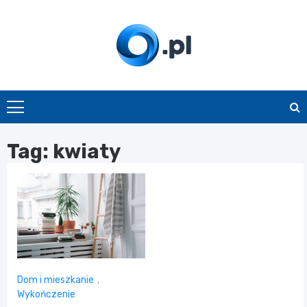
Skip
to
content
O.pl
Tag:
kwiaty
Dom i mieszkanie
,
Wykończenie