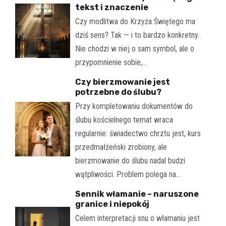
tekst i znaczenie
Czy modlitwa do Krzyża Świętego ma
dziś sens? Tak — i to bardzo konkretny.
Nie chodzi w niej o sam symbol, ale o
przypomnienie sobie,…
Czy bierzmowanie jest
potrzebne do ślubu?
Przy kompletowaniu dokumentów do
ślubu kościelnego temat wraca
regularnie: świadectwo chrztu jest, kurs
przedmałżeński zrobiony, ale
bierzmowanie do ślubu nadal budzi
wątpliwości. Problem polega na…
Sennik włamanie – naruszone
granice i niepokój
Celem interpretacji snu o włamaniu jest