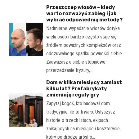
Przeszczep włosów – kiedy
warto rozważyć zabieg i jak
wybrać odpowiednią metodę?
Nadmierne wypadanie włosów dotyka
wielu osób i bardzo często staje się
źródłem poważnych kompleksów oraz
odczuwalnego spadku pewności siebie.
Zauważasz u siebie stopniowe
przerzedzanie fryzury,…
Dom w kilka miesięcy zamiast
kilku lat? Prefabrykaty
zmieniają reguły gry
Zapytaj kogoś, kto budował dom
tradycyjnie, ile to trwało. Usłyszysz
historie o trzech latach, ekipach
znikających na miesiące i kosztorysie,
który po drodze urósł o…