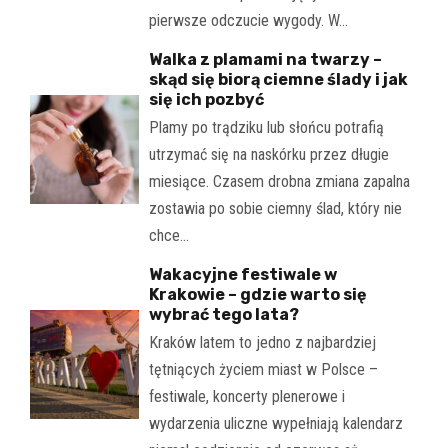
pierwsze odczucie wygody. W…
Walka z plamami na twarzy –
skąd się biorą ciemne ślady i jak
się ich pozbyć
Plamy po trądziku lub słońcu potrafią
utrzymać się na naskórku przez długie
miesiące. Czasem drobna zmiana zapalna
zostawia po sobie ciemny ślad, który nie
chce…
Wakacyjne festiwale w
Krakowie – gdzie warto się
wybrać tego lata?
Kraków latem to jedno z najbardziej
tętniących życiem miast w Polsce –
festiwale, koncerty plenerowe i
wydarzenia uliczne wypełniają kalendarz