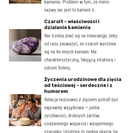
kamieniu. Problem w tym, że mimo
nazwy nie jest to kamień z…
Czaroit – właściwości i
działanie kamienia
Nie trzeba znać się na mineralogii, żeby
od razu zauważyć, że czaroit wyróżnia
się na tle innych kamieni. Ma
charakterystyczną, falującą strukturę i
odcień fioletu,…
Życzenia urodzinowe dla zięcia
od teściowej – serdeczne i z
humorem
Relacja teściowej z zięciem potrafi być
naprawdę wyjątkowa — pełna
życzliwości, drobnych żartów,
codziennego wsparcia i wzajemnego
szacunku. Urodziny to piękna okazja, by