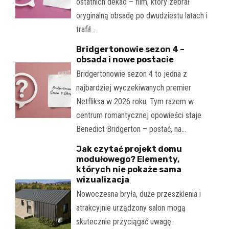
ostatnich dekad – film, który zebrał
oryginalną obsadę po dwudziestu latach i
trafił…
Bridgertonowie sezon 4 –
obsada i nowe postacie
Bridgertonowie sezon 4 to jedna z
najbardziej wyczekiwanych premier
Netfliksa w 2026 roku. Tym razem w
centrum romantycznej opowieści staje
Benedict Bridgerton – postać, na…
Jak czytać projekt domu
modułowego? Elementy,
których nie pokaże sama
wizualizacja
Nowoczesna bryła, duże przeszklenia i
atrakcyjnie urządzony salon mogą
skutecznie przyciągać uwagę.