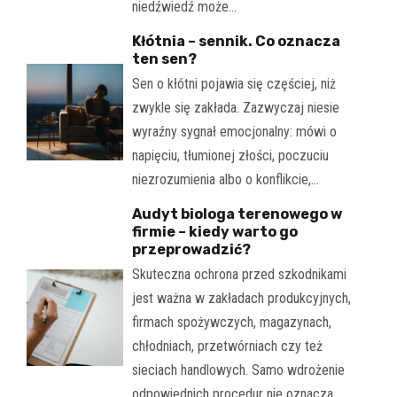
niedźwiedź może…
Kłótnia – sennik. Co oznacza
ten sen?
Sen o kłótni pojawia się częściej, niż
zwykle się zakłada. Zazwyczaj niesie
wyraźny sygnał emocjonalny: mówi o
napięciu, tłumionej złości, poczuciu
niezrozumienia albo o konflikcie,…
Audyt biologa terenowego w
firmie – kiedy warto go
przeprowadzić?
Skuteczna ochrona przed szkodnikami
jest ważna w zakładach produkcyjnych,
firmach spożywczych, magazynach,
chłodniach, przetwórniach czy też
sieciach handlowych. Samo wdrożenie
odpowiednich procedur nie oznacza