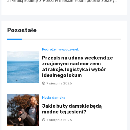
31-letnią kobietę z Polski w mieście Hoorn podane zostały…
Pozostałe
Podróże i wypoczynek
Przepis na udany weekend ze
znajomymi nad morzem:
atrakcje, logistyka i wybór
idealnego lokum
7 sierpnia 2026
Moda damska
Jakie buty damskie będą
modne tej jesieni?
7 sierpnia 2026