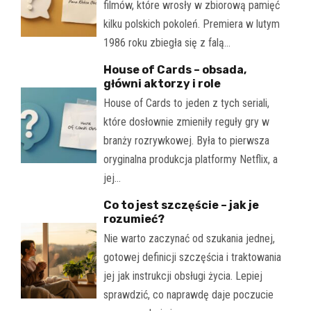
filmów, które wrosły w zbiorową pamięć
kilku polskich pokoleń. Premiera w lutym
1986 roku zbiegła się z falą…
House of Cards – obsada,
główni aktorzy i role
House of Cards to jeden z tych seriali,
które dosłownie zmieniły reguły gry w
branży rozrywkowej. Była to pierwsza
oryginalna produkcja platformy Netflix, a
jej…
Co to jest szczęście – jak je
rozumieć?
Nie warto zaczynać od szukania jednej,
gotowej definicji szczęścia i traktowania
jej jak instrukcji obsługi życia. Lepiej
sprawdzić, co naprawdę daje poczucie