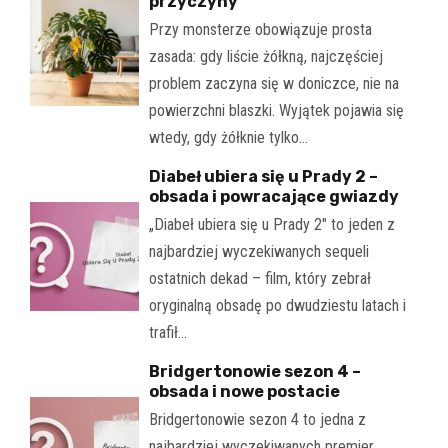
przyczyny
Przy monsterze obowiązuje prosta
zasada: gdy liście żółkną, najczęściej
problem zaczyna się w doniczce, nie na
powierzchni blaszki. Wyjątek pojawia się
wtedy, gdy żółknie tylko…
Diabeł ubiera się u Prady 2 –
obsada i powracające gwiazdy
„Diabeł ubiera się u Prady 2" to jeden z
najbardziej wyczekiwanych sequeli
ostatnich dekad – film, który zebrał
oryginalną obsadę po dwudziestu latach i
trafił…
Bridgertonowie sezon 4 –
obsada i nowe postacie
Bridgertonowie sezon 4 to jedna z
najbardziej wyczekiwanych premier