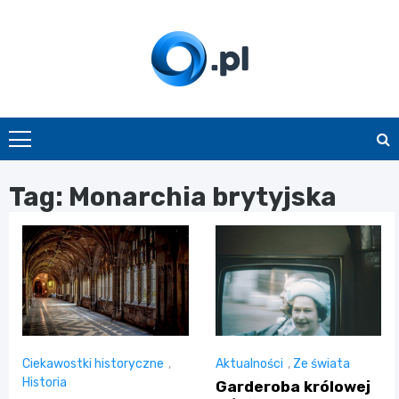
Skip
to
content
O.pl
Tag:
Monarchia brytyjska
Ciekawostki historyczne
,
Aktualności
,
Ze świata
Historia
Garderoba królowej