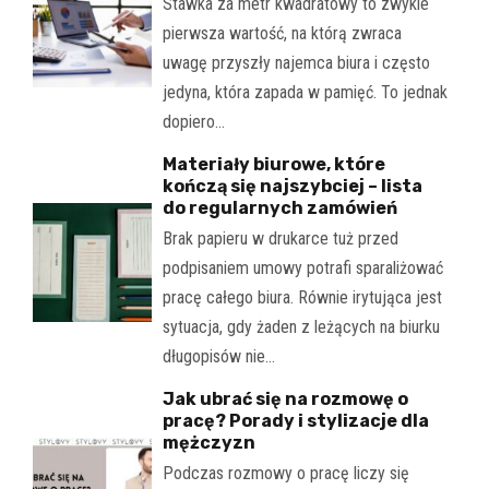
Stawka za metr kwadratowy to zwykle
pierwsza wartość, na którą zwraca
uwagę przyszły najemca biura i często
jedyna, która zapada w pamięć. To jednak
dopiero…
Materiały biurowe, które
kończą się najszybciej – lista
do regularnych zamówień
Brak papieru w drukarce tuż przed
podpisaniem umowy potrafi sparaliżować
pracę całego biura. Równie irytująca jest
sytuacja, gdy żaden z leżących na biurku
długopisów nie…
Jak ubrać się na rozmowę o
pracę? Porady i stylizacje dla
mężczyzn
Podczas rozmowy o pracę liczy się