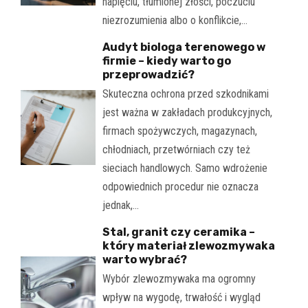
napięciu, tłumionej złości, poczuciu
niezrozumienia albo o konflikcie,…
Audyt biologa terenowego w
firmie – kiedy warto go
przeprowadzić?
Skuteczna ochrona przed szkodnikami
jest ważna w zakładach produkcyjnych,
firmach spożywczych, magazynach,
chłodniach, przetwórniach czy też
sieciach handlowych. Samo wdrożenie
odpowiednich procedur nie oznacza
jednak,…
Stal, granit czy ceramika –
który materiał zlewozmywaka
warto wybrać?
Wybór zlewozmywaka ma ogromny
wpływ na wygodę, trwałość i wygląd