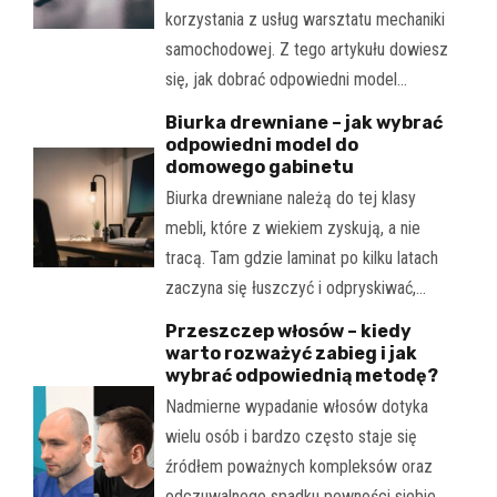
korzystania z usług warsztatu mechaniki
samochodowej. Z tego artykułu dowiesz
się, jak dobrać odpowiedni model…
Biurka drewniane – jak wybrać
odpowiedni model do
domowego gabinetu
Biurka drewniane należą do tej klasy
mebli, które z wiekiem zyskują, a nie
tracą. Tam gdzie laminat po kilku latach
zaczyna się łuszczyć i odpryskiwać,…
Przeszczep włosów – kiedy
warto rozważyć zabieg i jak
wybrać odpowiednią metodę?
Nadmierne wypadanie włosów dotyka
wielu osób i bardzo często staje się
źródłem poważnych kompleksów oraz
odczuwalnego spadku pewności siebie.