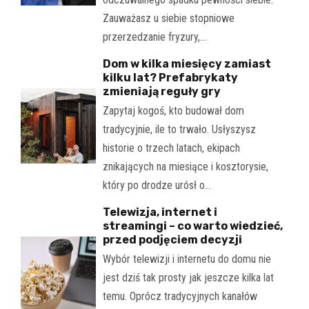
Zauważasz u siebie stopniowe
przerzedzanie fryzury,…
Dom w kilka miesięcy zamiast
kilku lat? Prefabrykaty
zmieniają reguły gry
Zapytaj kogoś, kto budował dom
tradycyjnie, ile to trwało. Usłyszysz
historie o trzech latach, ekipach
znikających na miesiące i kosztorysie,
który po drodze urósł o…
Telewizja, internet i
streamingi – co warto wiedzieć,
przed podjęciem decyzji
Wybór telewizji i internetu do domu nie
jest dziś tak prosty jak jeszcze kilka lat
temu. Oprócz tradycyjnych kanałów