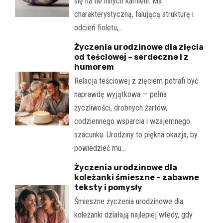
się na tle innych kamieni. Ma
charakterystyczną, falującą strukturę i
odcień fioletu,…
Życzenia urodzinowe dla zięcia
od teściowej – serdeczne i z
humorem
Relacja teściowej z zięciem potrafi być
naprawdę wyjątkowa — pełna
życzliwości, drobnych żartów,
codziennego wsparcia i wzajemnego
szacunku. Urodziny to piękna okazja, by
powiedzieć mu…
Życzenia urodzinowe dla
koleżanki śmieszne – zabawne
teksty i pomysły
Śmieszne życzenia urodzinowe dla
koleżanki działają najlepiej wtedy, gdy