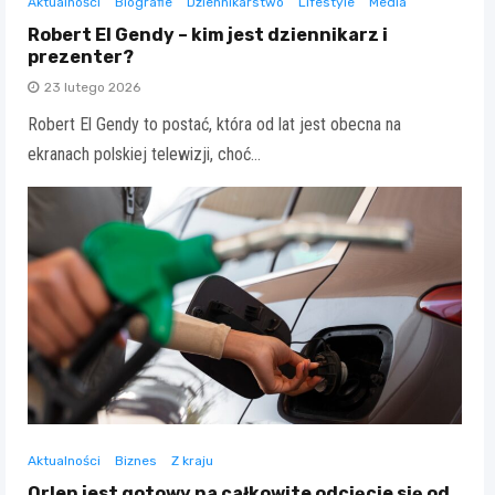
Aktualności
Biografie
Dziennikarstwo
Lifestyle
Media
Robert El Gendy – kim jest dziennikarz i
prezenter?
23 lutego 2026
Robert El Gendy to postać, która od lat jest obecna na
ekranach polskiej telewizji, choć…
Aktualności
Biznes
Z kraju
Orlen jest gotowy na całkowite odcięcie się od