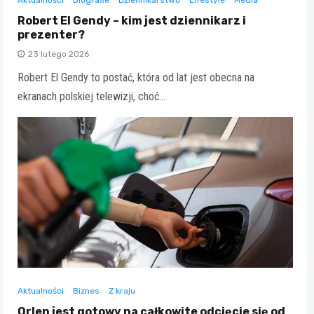
Aktualności
Biografie
Dziennikarstwo
Lifestyle
Media
Robert El Gendy – kim jest dziennikarz i
prezenter?
23 lutego 2026
Robert El Gendy to postać, która od lat jest obecna na
ekranach polskiej telewizji, choć…
Aktualności
Biznes
Z kraju
Orlen jest gotowy na całkowite odcięcie się od