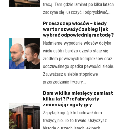
tracą. Tam gdzie laminat po kilku latach
zaczyna się łuszczyć i odpryskiwać,…
Przeszczep włosów – kiedy
warto rozważyć zabieg i jak
wybrać odpowiednią metodę?
Nadmierne wypadanie włosów dotyka
wielu osób i bardzo często staje się
źródłem poważnych kompleksów oraz
odczuwalnego spadku pewności siebie.
Zauważasz u siebie stopniowe
przerzedzanie fryzury,…
Dom w kilka miesięcy zamiast
kilku lat? Prefabrykaty
zmieniają reguły gry
Zapytaj kogoś, kto budował dom
tradycyjnie, ile to trwało. Usłyszysz
historie o trzech latach, ekipach