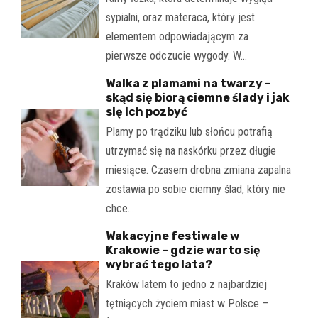
sypialni, oraz materaca, który jest
elementem odpowiadającym za
pierwsze odczucie wygody. W…
Walka z plamami na twarzy –
skąd się biorą ciemne ślady i jak
się ich pozbyć
Plamy po trądziku lub słońcu potrafią
utrzymać się na naskórku przez długie
miesiące. Czasem drobna zmiana zapalna
zostawia po sobie ciemny ślad, który nie
chce…
Wakacyjne festiwale w
Krakowie – gdzie warto się
wybrać tego lata?
Kraków latem to jedno z najbardziej
tętniących życiem miast w Polsce –