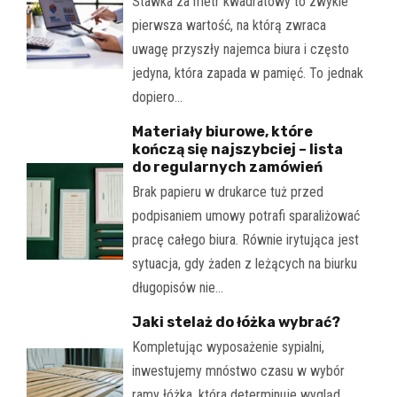
Stawka za metr kwadratowy to zwykle
pierwsza wartość, na którą zwraca
uwagę przyszły najemca biura i często
jedyna, która zapada w pamięć. To jednak
dopiero…
Materiały biurowe, które
kończą się najszybciej – lista
do regularnych zamówień
Brak papieru w drukarce tuż przed
podpisaniem umowy potrafi sparaliżować
pracę całego biura. Równie irytująca jest
sytuacja, gdy żaden z leżących na biurku
długopisów nie…
Jaki stelaż do łóżka wybrać?
Kompletując wyposażenie sypialni,
inwestujemy mnóstwo czasu w wybór
ramy łóżka, która determinuje wygląd