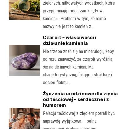
zielonych, nitkowatych wrostkach, które
przypominają mech zamknięty w
kamieniu. Problem w tym, że mimo
nazwy nie jest to kamień z…
Czaroit – właściwości i
działanie kamienia
Nie trzeba znać się na mineralogii, żeby
od razu zauważyć, że czaroit wyróżnia
się na tle innych kamieni. Ma
charakterystyczną, falującą strukturę i
odcień fioletu,…
Życzenia urodzinowe dla zięcia
od teściowej – serdeczne i z
humorem
Relacja teściowej z zięciem potrafi być
naprawdę wyjątkowa — pełna
życzliwości, drobnych żartów,