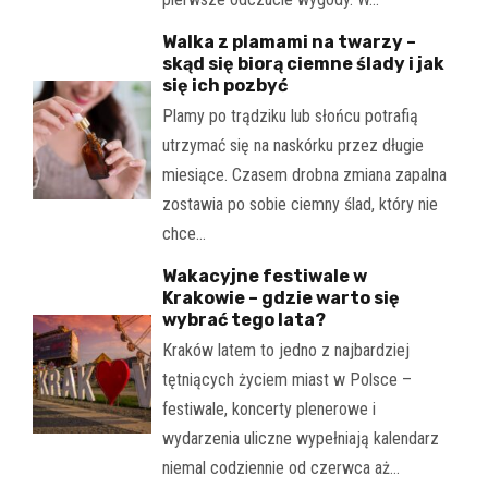
Walka z plamami na twarzy –
skąd się biorą ciemne ślady i jak
się ich pozbyć
Plamy po trądziku lub słońcu potrafią
utrzymać się na naskórku przez długie
miesiące. Czasem drobna zmiana zapalna
zostawia po sobie ciemny ślad, który nie
chce…
Wakacyjne festiwale w
Krakowie – gdzie warto się
wybrać tego lata?
Kraków latem to jedno z najbardziej
tętniących życiem miast w Polsce –
festiwale, koncerty plenerowe i
wydarzenia uliczne wypełniają kalendarz
niemal codziennie od czerwca aż…