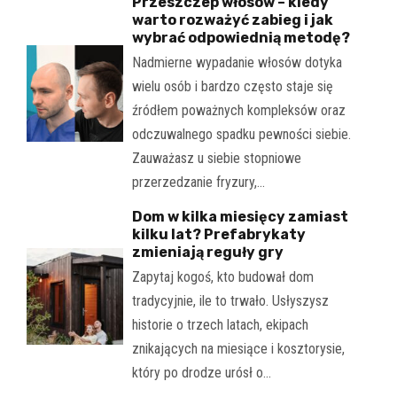
Przeszczep włosów – kiedy
warto rozważyć zabieg i jak
wybrać odpowiednią metodę?
Nadmierne wypadanie włosów dotyka
wielu osób i bardzo często staje się
źródłem poważnych kompleksów oraz
odczuwalnego spadku pewności siebie.
Zauważasz u siebie stopniowe
przerzedzanie fryzury,…
Dom w kilka miesięcy zamiast
kilku lat? Prefabrykaty
zmieniają reguły gry
Zapytaj kogoś, kto budował dom
tradycyjnie, ile to trwało. Usłyszysz
historie o trzech latach, ekipach
znikających na miesiące i kosztorysie,
który po drodze urósł o…