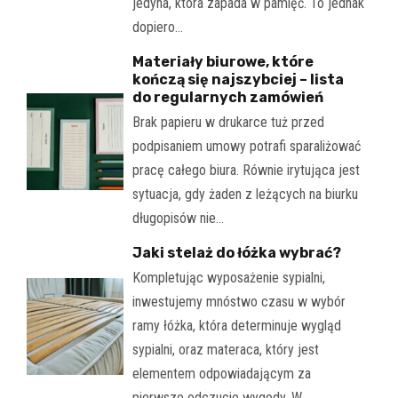
jedyna, która zapada w pamięć. To jednak
dopiero…
Materiały biurowe, które
kończą się najszybciej – lista
do regularnych zamówień
Brak papieru w drukarce tuż przed
podpisaniem umowy potrafi sparaliżować
pracę całego biura. Równie irytująca jest
sytuacja, gdy żaden z leżących na biurku
długopisów nie…
Jaki stelaż do łóżka wybrać?
Kompletując wyposażenie sypialni,
inwestujemy mnóstwo czasu w wybór
ramy łóżka, która determinuje wygląd
sypialni, oraz materaca, który jest
elementem odpowiadającym za
pierwsze odczucie wygody. W…