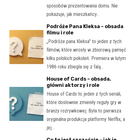
sposobów prezentowania domu. Nie
pokazuje, jak mieszkańcy…
Podróże Pana Kleksa – obsada
filmu i role
„Podróże pana Kleksa" to jeden z tych
filmów, które wrosły w zbiorową pamięć
kilku polskich pokoleń. Premiera w lutym
1986 roku zbiegła się z falą…
House of Cards – obsada,
główni aktorzy i role
House of Cards to jeden z tych seriali,
które dosłownie zmieniły reguły gry w
branży rozrywkowej. Była to pierwsza
oryginalna produkcja platformy Netflix, a
jej…
Co to jest szczęście – jak je