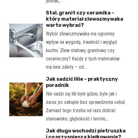
jednak,…
Stal, granit czy ceramika –
który materiał zlewozmywaka
warto wybrać?
Wybór zlewozmywaka ma ogromny
wpływ na wygodę, trwałość i wygląd
kuchni. Zlew stalowy, granitowy czy
ceramiczny? Każdy z tych materiałów
ma inne zalety – od…
Jak sadzić lilie – praktyczny
poradnik
Nie sadzi się lilii byle gdzie, byle jak i
zaraz po zakupie bez sprawdzenia cebul.
Zamiast tego trzeba od razu dobrać
stanowisko, głębokość i termin,…
Jak długo wschodzi pietruszka
i co przyspiesza kiełkowanie?