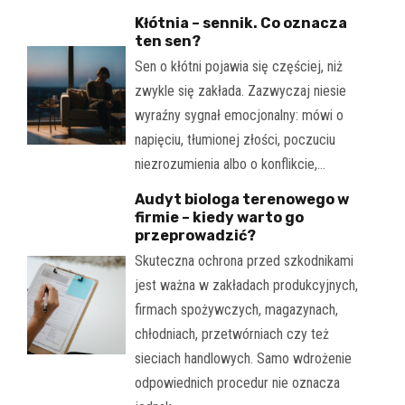
Kłótnia – sennik. Co oznacza
ten sen?
Sen o kłótni pojawia się częściej, niż
zwykle się zakłada. Zazwyczaj niesie
wyraźny sygnał emocjonalny: mówi o
napięciu, tłumionej złości, poczuciu
niezrozumienia albo o konflikcie,…
Audyt biologa terenowego w
firmie – kiedy warto go
przeprowadzić?
Skuteczna ochrona przed szkodnikami
jest ważna w zakładach produkcyjnych,
firmach spożywczych, magazynach,
chłodniach, przetwórniach czy też
sieciach handlowych. Samo wdrożenie
odpowiednich procedur nie oznacza