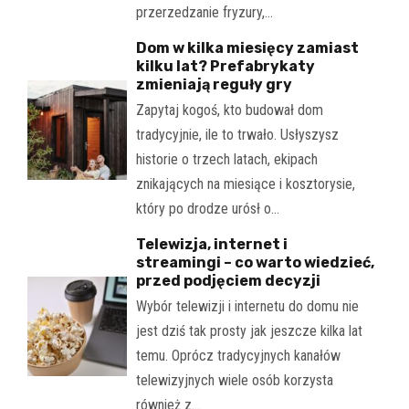
przerzedzanie fryzury,…
Dom w kilka miesięcy zamiast
kilku lat? Prefabrykaty
zmieniają reguły gry
Zapytaj kogoś, kto budował dom
tradycyjnie, ile to trwało. Usłyszysz
historie o trzech latach, ekipach
znikających na miesiące i kosztorysie,
który po drodze urósł o…
Telewizja, internet i
streamingi – co warto wiedzieć,
przed podjęciem decyzji
Wybór telewizji i internetu do domu nie
jest dziś tak prosty jak jeszcze kilka lat
temu. Oprócz tradycyjnych kanałów
telewizyjnych wiele osób korzysta
również z…