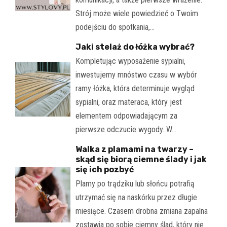
Strój może wiele powiedzieć o Twoim
podejściu do spotkania,…
Jaki stelaż do łóżka wybrać?
Kompletując wyposażenie sypialni,
inwestujemy mnóstwo czasu w wybór
ramy łóżka, która determinuje wygląd
sypialni, oraz materaca, który jest
elementem odpowiadającym za
pierwsze odczucie wygody. W…
Walka z plamami na twarzy –
skąd się biorą ciemne ślady i jak
się ich pozbyć
Plamy po trądziku lub słońcu potrafią
utrzymać się na naskórku przez długie
miesiące. Czasem drobna zmiana zapalna
zostawia po sobie ciemny ślad, który nie