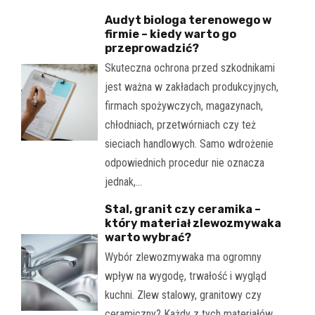
Audyt biologa terenowego w
firmie – kiedy warto go
przeprowadzić?
Skuteczna ochrona przed szkodnikami
jest ważna w zakładach produkcyjnych,
firmach spożywczych, magazynach,
chłodniach, przetwórniach czy też
sieciach handlowych. Samo wdrożenie
odpowiednich procedur nie oznacza
jednak,…
Stal, granit czy ceramika –
który materiał zlewozmywaka
warto wybrać?
Wybór zlewozmywaka ma ogromny
wpływ na wygodę, trwałość i wygląd
kuchni. Zlew stalowy, granitowy czy
ceramiczny? Każdy z tych materiałów