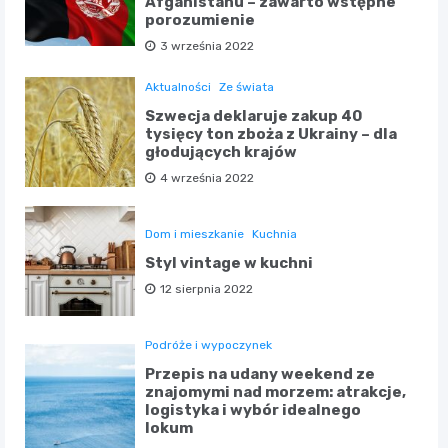
Afganistanu – zawarto wstępne
porozumienie
3 września 2022
Aktualności
Ze świata
Szwecja deklaruje zakup 40
tysięcy ton zboża z Ukrainy – dla
głodujących krajów
4 września 2022
Dom i mieszkanie
Kuchnia
Styl vintage w kuchni
12 sierpnia 2022
Podróże i wypoczynek
Przepis na udany weekend ze
znajomymi nad morzem: atrakcje,
logistyka i wybór idealnego
lokum