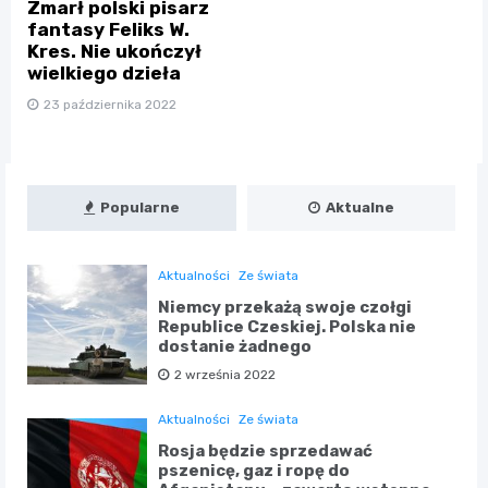
Zmarł polski pisarz
fantasy Feliks W.
Kres. Nie ukończył
wielkiego dzieła
23 października 2022
Popularne
Aktualne
Aktualności
Ze świata
Niemcy przekażą swoje czołgi
Republice Czeskiej. Polska nie
dostanie żadnego
2 września 2022
Aktualności
Ze świata
Rosja będzie sprzedawać
pszenicę, gaz i ropę do