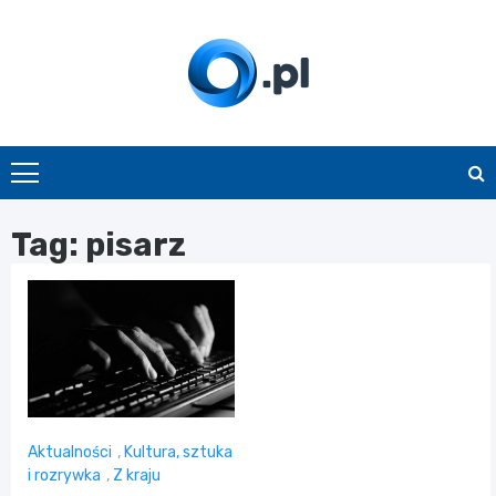
Skip
to
content
O.pl
Tag:
pisarz
Aktualności
,
Kultura, sztuka
i rozrywka
,
Z kraju