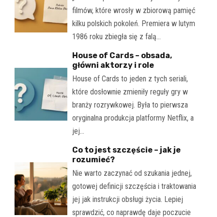
filmów, które wrosły w zbiorową pamięć
kilku polskich pokoleń. Premiera w lutym
1986 roku zbiegła się z falą…
House of Cards – obsada,
główni aktorzy i role
House of Cards to jeden z tych seriali,
które dosłownie zmieniły reguły gry w
branży rozrywkowej. Była to pierwsza
oryginalna produkcja platformy Netflix, a
jej…
Co to jest szczęście – jak je
rozumieć?
Nie warto zaczynać od szukania jednej,
gotowej definicji szczęścia i traktowania
jej jak instrukcji obsługi życia. Lepiej
sprawdzić, co naprawdę daje poczucie