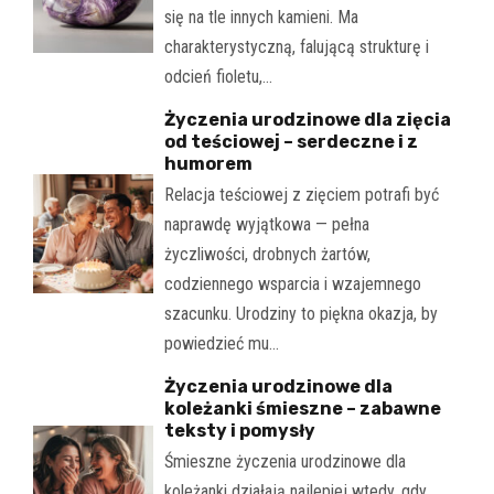
się na tle innych kamieni. Ma
charakterystyczną, falującą strukturę i
odcień fioletu,…
Życzenia urodzinowe dla zięcia
od teściowej – serdeczne i z
humorem
Relacja teściowej z zięciem potrafi być
naprawdę wyjątkowa — pełna
życzliwości, drobnych żartów,
codziennego wsparcia i wzajemnego
szacunku. Urodziny to piękna okazja, by
powiedzieć mu…
Życzenia urodzinowe dla
koleżanki śmieszne – zabawne
teksty i pomysły
Śmieszne życzenia urodzinowe dla
koleżanki działają najlepiej wtedy, gdy