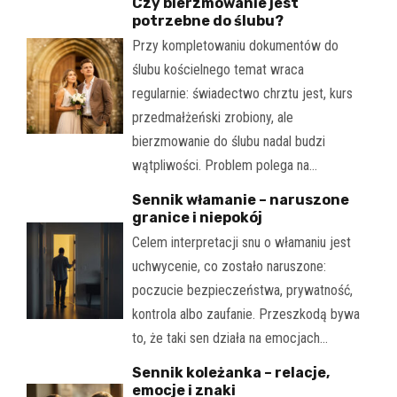
Czy bierzmowanie jest
potrzebne do ślubu?
Przy kompletowaniu dokumentów do
ślubu kościelnego temat wraca
regularnie: świadectwo chrztu jest, kurs
przedmałżeński zrobiony, ale
bierzmowanie do ślubu nadal budzi
wątpliwości. Problem polega na…
Sennik włamanie – naruszone
granice i niepokój
Celem interpretacji snu o włamaniu jest
uchwycenie, co zostało naruszone:
poczucie bezpieczeństwa, prywatność,
kontrola albo zaufanie. Przeszkodą bywa
to, że taki sen działa na emocjach…
Sennik koleżanka – relacje,
emocje i znaki