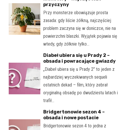
przyczyny
Przy monsterze obowiązuje prosta
zasada: gdy liście żółkną, najczęściej
problem zaczyna się w doniczce, nie na
powierzchni blaszki. Wyjątek pojawia się
wtedy, gdy żółknie tylko…
Diabeł ubiera się u Prady 2 –
obsada i powracające gwiazdy
„Diabeł ubiera się u Prady 2" to jeden z
najbardziej wyczekiwanych sequeli
ostatnich dekad – film, który zebrał
oryginalną obsadę po dwudziestu latach i
trafił…
Bridgertonowie sezon 4 –
obsada i nowe postacie
Bridgertonowie sezon 4 to jedna z