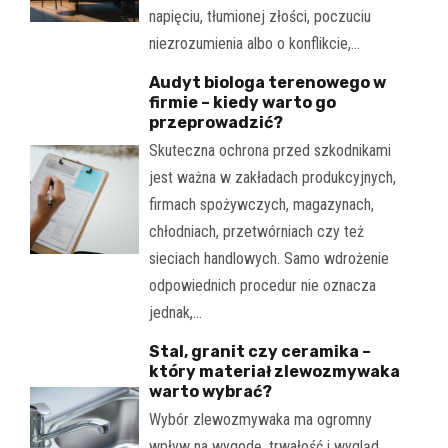
napięciu, tłumionej złości, poczuciu
niezrozumienia albo o konflikcie,…
Audyt biologa terenowego w
firmie – kiedy warto go
przeprowadzić?
Skuteczna ochrona przed szkodnikami
jest ważna w zakładach produkcyjnych,
firmach spożywczych, magazynach,
chłodniach, przetwórniach czy też
sieciach handlowych. Samo wdrożenie
odpowiednich procedur nie oznacza
jednak,…
Stal, granit czy ceramika –
który materiał zlewozmywaka
warto wybrać?
Wybór zlewozmywaka ma ogromny
wpływ na wygodę, trwałość i wygląd