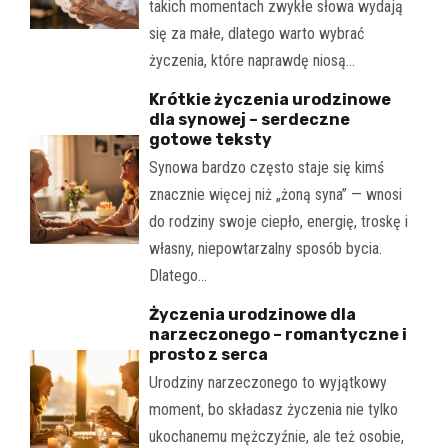
takich momentach zwykłe słowa wydają
się za małe, dlatego warto wybrać
życzenia, które naprawdę niosą…
Krótkie życzenia urodzinowe
dla synowej – serdeczne
gotowe teksty
Synowa bardzo często staje się kimś
znacznie więcej niż „żoną syna” — wnosi
do rodziny swoje ciepło, energię, troskę i
własny, niepowtarzalny sposób bycia.
Dlatego…
Życzenia urodzinowe dla
narzeczonego – romantyczne i
prosto z serca
Urodziny narzeczonego to wyjątkowy
moment, bo składasz życzenia nie tylko
ukochanemu mężczyźnie, ale też osobie,