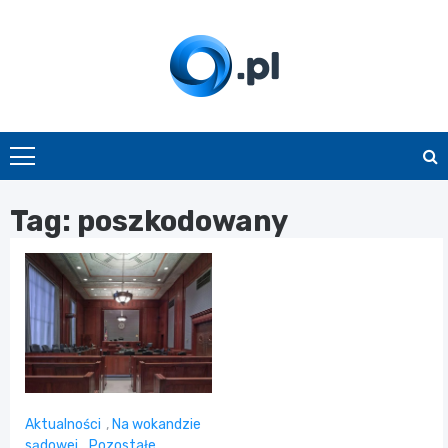
Skip
to
content
O.pl
Tag:
poszkodowany
Aktualności
,
Na wokandzie
sądowej
,
Pozostałe