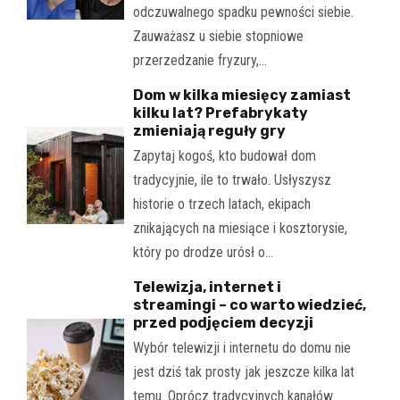
odczuwalnego spadku pewności siebie.
Zauważasz u siebie stopniowe
przerzedzanie fryzury,…
Dom w kilka miesięcy zamiast
kilku lat? Prefabrykaty
zmieniają reguły gry
Zapytaj kogoś, kto budował dom
tradycyjnie, ile to trwało. Usłyszysz
historie o trzech latach, ekipach
znikających na miesiące i kosztorysie,
który po drodze urósł o…
Telewizja, internet i
streamingi – co warto wiedzieć,
przed podjęciem decyzji
Wybór telewizji i internetu do domu nie
jest dziś tak prosty jak jeszcze kilka lat
temu. Oprócz tradycyjnych kanałów