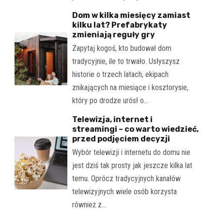
Dom w kilka miesięcy zamiast
kilku lat? Prefabrykaty
zmieniają reguły gry
Zapytaj kogoś, kto budował dom
tradycyjnie, ile to trwało. Usłyszysz
historie o trzech latach, ekipach
znikających na miesiące i kosztorysie,
który po drodze urósł o…
Telewizja, internet i
streamingi – co warto wiedzieć,
przed podjęciem decyzji
Wybór telewizji i internetu do domu nie
jest dziś tak prosty jak jeszcze kilka lat
temu. Oprócz tradycyjnych kanałów
telewizyjnych wiele osób korzysta
również z…