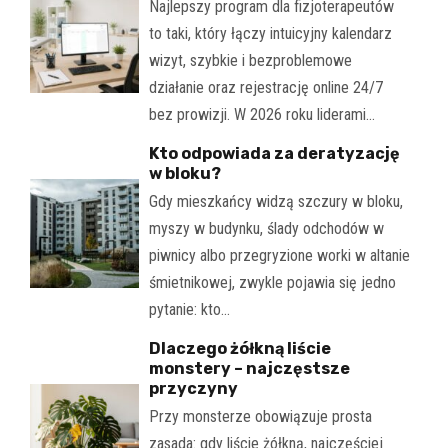
Najlepszy program dla fizjoterapeutów
to taki, który łączy intuicyjny kalendarz
wizyt, szybkie i bezproblemowe
działanie oraz rejestrację online 24/7
bez prowizji. W 2026 roku liderami…
Kto odpowiada za deratyzację
w bloku?
Gdy mieszkańcy widzą szczury w bloku,
myszy w budynku, ślady odchodów w
piwnicy albo przegryzione worki w altanie
śmietnikowej, zwykle pojawia się jedno
pytanie: kto…
Dlaczego żółkną liście
monstery – najczęstsze
przyczyny
Przy monsterze obowiązuje prosta
zasada: gdy liście żółkną, najczęściej