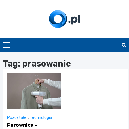
Skip
to
content
O.pl
Tag:
prasowanie
Pozostałe
,
Technologia
Parownica –