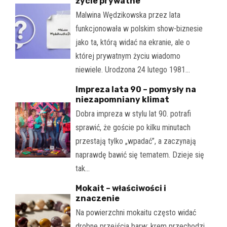
życie prywatne
Malwina Wędzikowska przez lata
funkcjonowała w polskim show-biznesie
jako ta, którą widać na ekranie, ale o
której prywatnym życiu wiadomo
niewiele. Urodzona 24 lutego 1981…
Impreza lata 90 – pomysły na
niezapomniany klimat
Dobra impreza w stylu lat 90. potrafi
sprawić, że goście po kilku minutach
przestają tylko „wpadać”, a zaczynają
naprawdę bawić się tematem. Dzieje się
tak…
Mokait – właściwości i
znaczenie
Na powierzchni mokaitu często widać
drobne przejścia barw: krem przechodzi