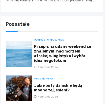
31-letnią kobietę z Polski w mieście Hoorn podane zostały…
Pozostałe
Podróże i wypoczynek
Przepis na udany weekend ze
znajomymi nad morzem:
atrakcje, logistyka i wybór
idealnego lokum
7 sierpnia 2026
Moda damska
Jakie buty damskie będą
modne tej jesieni?
7 sierpnia 2026