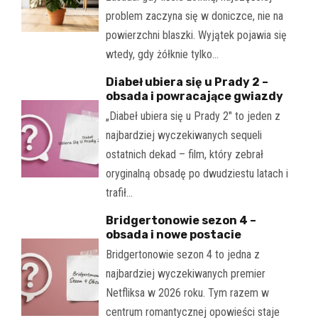
problem zaczyna się w doniczce, nie na
powierzchni blaszki. Wyjątek pojawia się
wtedy, gdy żółknie tylko…
Diabeł ubiera się u Prady 2 –
obsada i powracające gwiazdy
„Diabeł ubiera się u Prady 2" to jeden z
najbardziej wyczekiwanych sequeli
ostatnich dekad – film, który zebrał
oryginalną obsadę po dwudziestu latach i
trafił…
Bridgertonowie sezon 4 –
obsada i nowe postacie
Bridgertonowie sezon 4 to jedna z
najbardziej wyczekiwanych premier
Netfliksa w 2026 roku. Tym razem w
centrum romantycznej opowieści staje