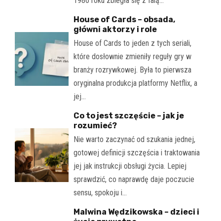
1986 roku zbiegła się z falą…
House of Cards – obsada,
główni aktorzy i role
House of Cards to jeden z tych seriali,
które dosłownie zmieniły reguły gry w
branży rozrywkowej. Była to pierwsza
oryginalna produkcja platformy Netflix, a
jej…
Co to jest szczęście – jak je
rozumieć?
Nie warto zaczynać od szukania jednej,
gotowej definicji szczęścia i traktowania
jej jak instrukcji obsługi życia. Lepiej
sprawdzić, co naprawdę daje poczucie
sensu, spokoju i…
Malwina Wędzikowska – dzieci i