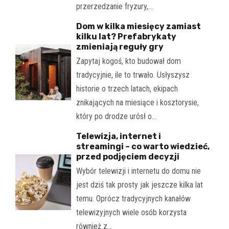
przerzedzanie fryzury,…
Dom w kilka miesięcy zamiast
kilku lat? Prefabrykaty
zmieniają reguły gry
Zapytaj kogoś, kto budował dom
tradycyjnie, ile to trwało. Usłyszysz
historie o trzech latach, ekipach
znikających na miesiące i kosztorysie,
który po drodze urósł o…
Telewizja, internet i
streamingi – co warto wiedzieć,
przed podjęciem decyzji
Wybór telewizji i internetu do domu nie
jest dziś tak prosty jak jeszcze kilka lat
temu. Oprócz tradycyjnych kanałów
telewizyjnych wiele osób korzysta
również z…