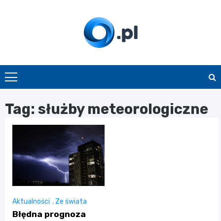
Skip
to
content
O.pl
Tag:
służby meteorologiczne
Aktualności
,
Ze świata
Błędna prognoza