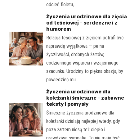
odcień fioletu,…
Życzenia urodzinowe dla zięcia
od teściowej – serdeczne i z
humorem
Relacja teściowej z zięciem potrafi być
naprawdę wyjątkowa — pełna
życzliwości, drobnych żartów,
codziennego wsparcia i wzajemnego
szacunku. Urodziny to piękna okazja, by
powiedzieć mu…
Życzenia urodzinowe dla
koleżanki śmieszne – zabawne
teksty i pomysły
Śmieszne życzenia urodzinowe dla
koleżanki działają najlepiej wtedy, gdy
poza żartem niosą też ciepło i
prawdziwą sympatię. To nie mają być