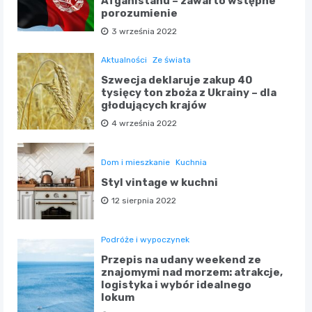
Afganistanu – zawarto wstępne
porozumienie
3 września 2022
Aktualności
Ze świata
Szwecja deklaruje zakup 40
tysięcy ton zboża z Ukrainy – dla
głodujących krajów
4 września 2022
Dom i mieszkanie
Kuchnia
Styl vintage w kuchni
12 sierpnia 2022
Podróże i wypoczynek
Przepis na udany weekend ze
znajomymi nad morzem: atrakcje,
logistyka i wybór idealnego
lokum