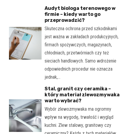
Audyt biologa terenowego w
firmie – kiedy warto go
przeprowadzić?
Skuteczna ochrona przed szkodnikami
jest ważna w zakładach produkcyjnych,
firmach spożywczych, magazynach,
chłodniach, przetwórniach czy też
sieciach handlowych. Samo wdrożenie
odpowiednich procedur nie oznacza
jednak,…
Stal, granit czy ceramika –
który materiał zlewozmywaka
warto wybrać?
Wybór zlewozmywaka ma ogromny
wpływ na wygodę, trwałość i wygląd
kuchni. Zlew stalowy, granitowy czy
ceramiczny? Każdy z tych materiałów