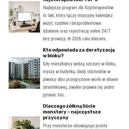
Najlepszy program dla fizjoterapeutów
to taki, który łączy intuicyjny kalendarz
wizyt, szybkie i bezproblemowe
działanie oraz rejestrację online 24/7
bez prowizji. W 2026 roku liderami…
Kto odpowiada za deratyzację
w bloku?
Gdy mieszkańcy widzą szczury w bloku,
myszy w budynku, ślady odchodów w
piwnicy albo przegryzione worki w altanie
śmietnikowej, zwykle pojawia się jedno
pytanie: kto…
Dlaczego żółkną liście
monstery – najczęstsze
przyczyny
Przy monsterze obowiązuje prosta