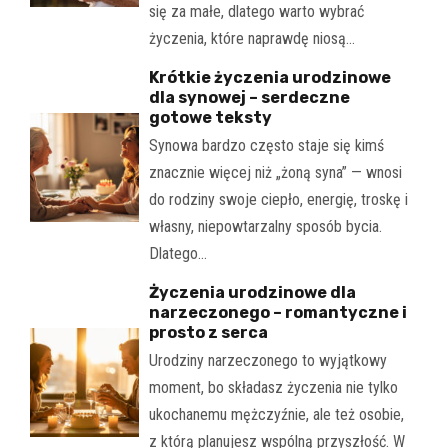
się za małe, dlatego warto wybrać
życzenia, które naprawdę niosą…
Krótkie życzenia urodzinowe
dla synowej – serdeczne
gotowe teksty
Synowa bardzo często staje się kimś
znacznie więcej niż „żoną syna” — wnosi
do rodziny swoje ciepło, energię, troskę i
własny, niepowtarzalny sposób bycia.
Dlatego…
Życzenia urodzinowe dla
narzeczonego – romantyczne i
prosto z serca
Urodziny narzeczonego to wyjątkowy
moment, bo składasz życzenia nie tylko
ukochanemu mężczyźnie, ale też osobie,
z którą planujesz wspólną przyszłość. W