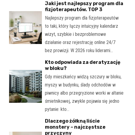
Jaki jest najlepszy program dla
fizjoterapeutów. TOP 3
Najlepszy program dla fizjoterapeutów
to taki, który łączy intuicyjny kalendarz
wizyt, szybkie i bezproblemowe
działanie oraz rejestrację online 24/7
bez prowizji. W 2026 roku liderami…
Kto odpowiada za deratyzację
w bloku?
Gdy mieszkańcy widzą szczury w bloku,
myszy w budynku, ślady odchodów w
piwnicy albo przegryzione worki w altanie
śmietnikowej, zwykle pojawia się jedno
pytanie: kto…
Dlaczego żółkną liście
monstery – najczęstsze
przyczyny