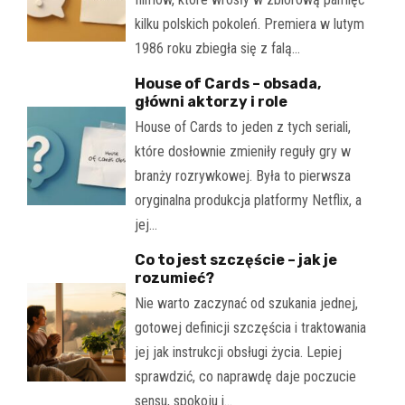
kilku polskich pokoleń. Premiera w lutym
1986 roku zbiegła się z falą…
House of Cards – obsada,
główni aktorzy i role
House of Cards to jeden z tych seriali,
które dosłownie zmieniły reguły gry w
branży rozrywkowej. Była to pierwsza
oryginalna produkcja platformy Netflix, a
jej…
Co to jest szczęście – jak je
rozumieć?
Nie warto zaczynać od szukania jednej,
gotowej definicji szczęścia i traktowania
jej jak instrukcji obsługi życia. Lepiej
sprawdzić, co naprawdę daje poczucie
sensu, spokoju i…