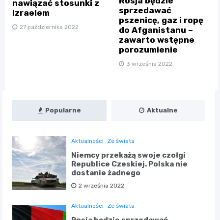
Rosja będzie
nawiązać stosunki z
sprzedawać
Izraelem
pszenicę, gaz i ropę
27 października 2022
do Afganistanu –
zawarto wstępne
porozumienie
3 września 2022
Popularne
Aktualne
Aktualności
Ze świata
Niemcy przekażą swoje czołgi
Republice Czeskiej. Polska nie
dostanie żadnego
2 września 2022
Aktualności
Ze świata