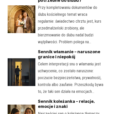
potrzebne do ślubu?
Przy kompletowaniu dokumentów do
ślubu kościelnego temat wraca
regularnie: świadectwo chrztu jest, kurs
przedmałżeński zrobiony, ale
bierzmowanie do ślubu nadal budzi
wątpliwości. Problem polega na…
Sennik włamanie – naruszone
granice i niepokój
Celem interpretacji snu o włamaniu jest
uchwycenie, co zostało naruszone:
poczucie bezpieczeństwa, prywatność,
kontrola albo zaufanie. Przeszkodą bywa
to, że taki sen działa na emocjach…
Sennik koleżanka – relacje,
emocje i znaki
Najczęściej sen o koleżance tłumaczy