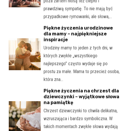
poza żartem niosą też ciepło i
prawdziwą sympatię. To nie mają być
przypadkowe rymowanki, ale słowa,…
Piękne życzenia urodzinowe
dla mamy – najpiękniejsze
inspiracje
Urodziny mamy to jeden z tych dni, w
których zwykłe „wszystkiego
najlepszego” często wydaje się po
prostu za małe. Mama to przecież osoba,
która zna…
Piękne życzenia na chrzest dla
dziewczynki – wyjątkowe słowa
na pamiątkę
Chrzest dziewczynki to chwila delikatna,
wzruszająca i bardzo symboliczna. W
takich momentach zwykłe słowa wydają