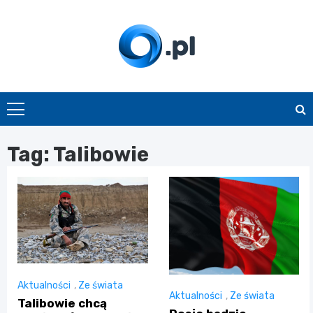
Skip
to
content
O.pl
Tag:
Talibowie
Aktualności
,
Ze świata
Aktualności
,
Ze świata
Talibowie chcą