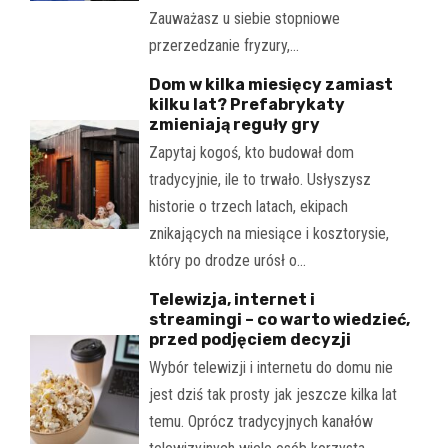
Zauważasz u siebie stopniowe
przerzedzanie fryzury,…
Dom w kilka miesięcy zamiast
kilku lat? Prefabrykaty
zmieniają reguły gry
Zapytaj kogoś, kto budował dom
tradycyjnie, ile to trwało. Usłyszysz
historie o trzech latach, ekipach
znikających na miesiące i kosztorysie,
który po drodze urósł o…
Telewizja, internet i
streamingi – co warto wiedzieć,
przed podjęciem decyzji
Wybór telewizji i internetu do domu nie
jest dziś tak prosty jak jeszcze kilka lat
temu. Oprócz tradycyjnych kanałów